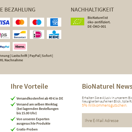
HE BEZAHLUNG
NACHHALTIGKEIT
BioNaturel ist
öko-zertifiziert.
DE-ÖKO-001
nung | Lastschrift | PayPal | Sofort |
 DHL Nachnahme
Ihre Vorteile
BioNaturel News
Erhalten Sie exklusiv in unserem B
Versandkostenfrei ab 49 € in DE
Neuigkeiten auf einen Blick, tolle
Versand am selben Werktag
5% Willkommensgutschein.
(bei lagernden Bestellungen
bis 15.00 Uhr)
Von unseren Experten
ausgesuchte Produkte
Gratis-Proben