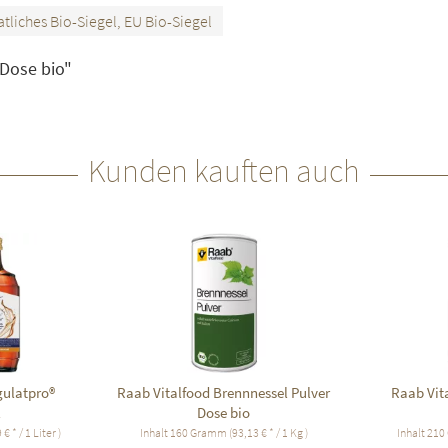
tliches Bio-Siegel, EU Bio-Siegel
 Dose bio"
Kunden kauften auch
gulatpro®
Raab Vitalfood Brennnessel Pulver
Raab Vit
l
Dose bio
€ * / 1 Liter )
Inhalt
160 Gramm
(93,13 € * / 1 Kg )
Inhalt
210