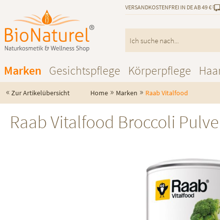
VERSANDKOSTENFREI IN DE AB 49 €
Marken
Gesichtspflege
Körperpflege
Haa
«
»
»
Zur Artikelübersicht
Home
Marken
Raab Vitalfood
Raab Vitalfood Broccoli Pulve