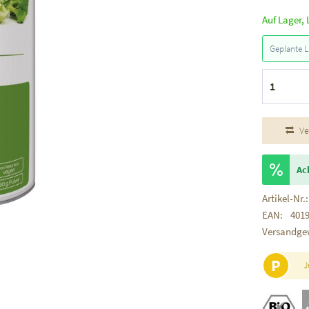
Auf Lager, 
Geplante L
Ve
Ac
Artikel-Nr.:
EAN:
401
Versandge
P
J