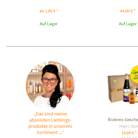
ab 1,99 € *
44,90 € *
Auf Lager
Auf Lager
„Das sind meine
Biokreis-Gesch
absoluten Lieblings-
produkte in unserem
Inhalt
1 Stüc
Sortiment ...“
19,99 € *