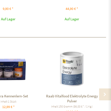
9,90 € *
44,90 € *
Auf Lager
Auf Lager
ra Kennenlern-Set
Raab Vitalfood Elektrolyte Energy
PU
Pulver
Inhalt
1 Stück
Inhalt
150 Gramm
(86,00 € * / 1 Kg )
12,99 € *