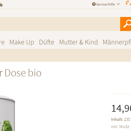
Service/Hilfe
0
re
Make Up
Düfte
Mutter & Kind
Männerpf
r Dose bio
14,9
Inhalt:
230
inkl. MwSt