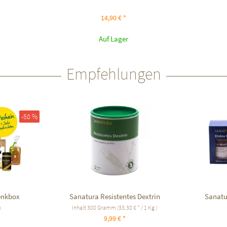
14,90 € *
Auf Lager
Empfehlungen
-50 %
enkbox
Sanatura Resistentes Dextrin
Sanatu
k
Inhalt
300 Gramm
(33,30 € * / 1 Kg )
9,99 € *