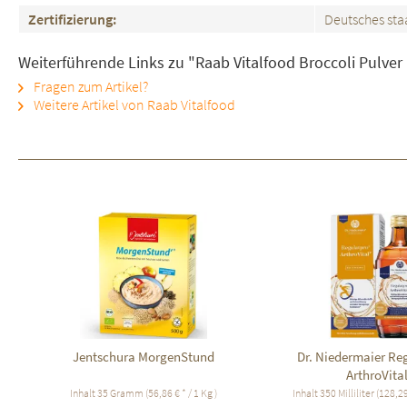
Zertifizierung:
Deutsches staa
Weiterführende Links zu "Raab Vitalfood Broccoli Pulver
Fragen zum Artikel?
Weitere Artikel von Raab Vitalfood
Jentschura MorgenStund
Dr. Niedermaier Re
ArthroVita
Inhalt
35 Gramm
(56,86 € * / 1 Kg )
Inhalt
350 Milliliter
(128,29 