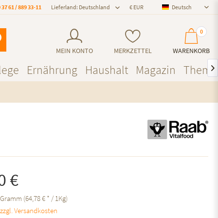
 37 61 / 889 33-11
Lieferland: Deutschland
Deutsch
Deutsch
0
MEIN KONTO
MERKZETTEL
WARENKORB
lege
Ernährung
Haushalt
Magazin
Theme

0 €
 Gramm (64,78 € * / 1Kg)
.
zzgl. Versandkosten