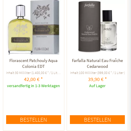
Florascent Patchouly Aqua
Farfalla Natural Eau Fraîche
Colonia EDT
Cedarwood
Inhalt
30 Milliliter
(1.400,00 € * / 1 Liter )
Inhalt
100 Milliliter
(399,00 € * / 1 Liter )
42,00 € *
39,90 € *
versandfertig in 1-3 Werktagen
Auf Lager
BESTELLEN
BESTELLEN