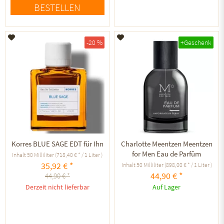
BESTELLEN
Auf den Merkzettel
Auf den Merkzettel
-20 %
+Geschenk
Korres BLUE SAGE EDT für Ihn
Charlotte Meentzen Meentzen
for Men Eau de Parfüm
Inhalt
50 Milliliter
(718,40 € * / 1 Liter )
35,92 € *
Inhalt
50 Milliliter
(898,00 € * / 1 Liter )
44,90 € *
44,90 € *
Derzeit nicht lieferbar
Auf Lager