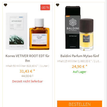
Auf den Merkzettel
Auf den Merkzettel
-30 %
Korres VETIVER ROOT EDT für
Baldini Parfum Mytao fünf
Ihn
Inhalt
15 Milliliter
(1.660,00 € * / 1 Liter )
24,90 € *
Inhalt
50 Milliliter
(628,60 € * / 1 Liter )
31,43 € *
Auf Lager
44,90 € *
Derzeit nicht lieferbar
BESTELLEN