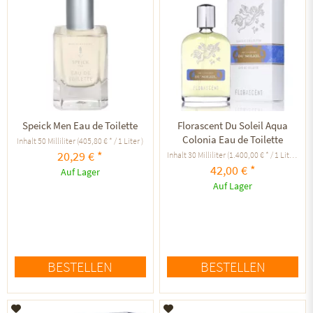
Speick Men Eau de Toilette
Florascent Du Soleil Aqua
Colonia Eau de Toilette
Inhalt
50 Milliliter
(405,80 € * / 1 Liter )
20,29 € *
Inhalt
30 Milliliter
(1.400,00 € * / 1 Liter )
42,00 € *
Auf Lager
Auf Lager
BESTELLEN
BESTELLEN
Auf den Merkzettel
Auf den Merkzettel