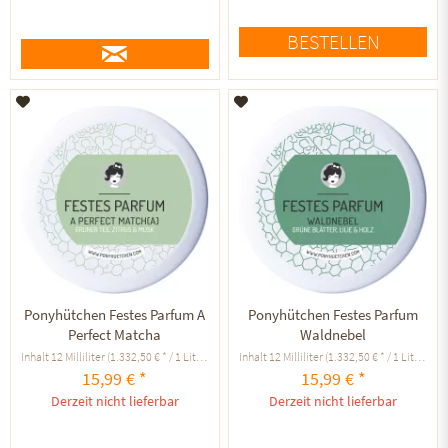
BESTELLEN
Auf den Merkzettel
Auf den Merkzettel
Ponyhütchen Festes Parfum A
Ponyhütchen Festes Parfum
Perfect Matcha
Waldnebel
Inhalt
12 Milliliter
(1.332,50 € * / 1 Liter )
Inhalt
12 Milliliter
(1.332,50 € * / 1 Liter )
15,99 € *
15,99 € *
Derzeit nicht lieferbar
Derzeit nicht lieferbar