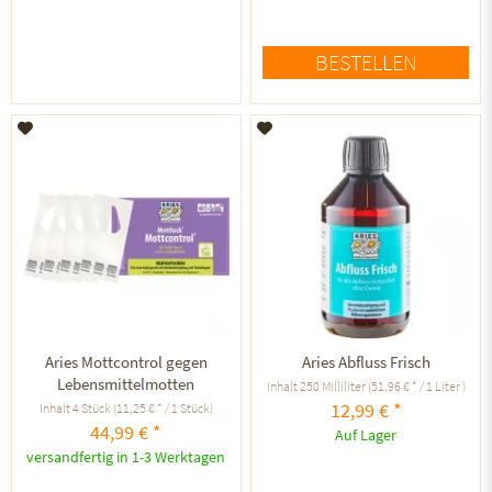
BESTELLEN
Auf den Merkzettel
Auf den Merkzettel
Aries Mottcontrol gegen
Aries Abfluss Frisch
Lebensmittelmotten
Inhalt
250 Milliliter
(51,96 € * / 1 Liter )
12,99 € *
Inhalt
4 Stück
(11,25 € * / 1 Stück)
44,99 € *
Auf Lager
versandfertig in 1-3 Werktagen