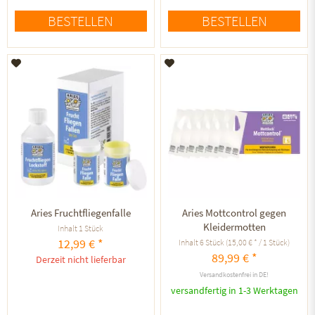
BESTELLEN
BESTELLEN
Auf den Merkzettel
Auf den Merkzettel
Aries Fruchtfliegenfalle
Aries Mottcontrol gegen
Kleidermotten
Inhalt
1 Stück
12,99 € *
Inhalt
6 Stück
(15,00 € * / 1 Stück)
89,99 € *
Derzeit nicht lieferbar
Versandkostenfrei in DE!
versandfertig in 1-3 Werktagen