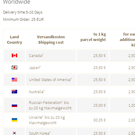
Worldwide
Delivery time:5-10 Days
Minimum Order: 25 EUR
to 1 kg
for ea
Land
Versandkosten
parcel weight
addition
Country
Shipping cost
ki
Canada*
25,50 €
2,5
Japan*
25,50 €
2,5
United States of America*
25,50 €
2,5
Australia*
25,50 €
2,5
Russian Federation* bis
25,00 €
1,0
zu 20 kg Maximalgewicht
Ukraine* bis zu 20 kg
30,35 €
2,0
Maximalgewicht
South Korea*
25,50 €
2,5