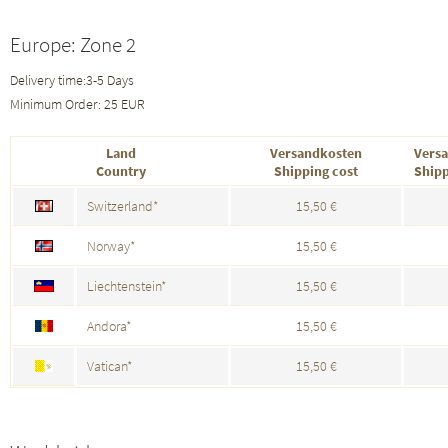
Europe: Zone 2
Delivery time:3-5 Days
Minimum Order: 25 EUR
Land
Versandkosten
Versa
Country
Shipping cost
Shipp
Switzerland*
15,50 €
Norway*
15,50 €
Liechtenstein*
15,50 €
Andora*
15,50 €
Vatican*
15,50 €