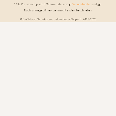
* Alle Preise inkl. gesetzl. Mehrwertsteuer zzgl.
Versandkosten
und ggf.
Nachnahmegebühren, wenn nicht anders beschrieben
© BioNaturel Naturkosmetik & Wellness Shop e.K. 2007-2026