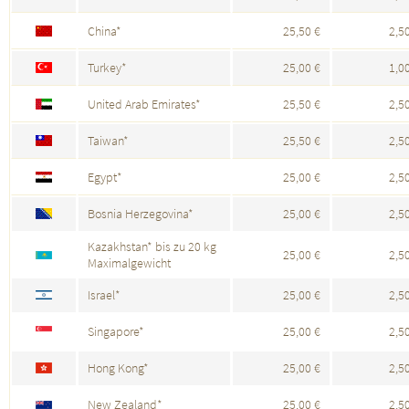
China*
25,50 €
2,5
Turkey*
25,00 €
1,0
United Arab Emirates*
25,50 €
2,5
Taiwan*
25,50 €
2,5
Egypt*
25,00 €
2,5
Bosnia Herzegovina*
25,00 €
2,5
Kazakhstan* bis zu 20 kg
25,00 €
2,5
Maximalgewicht
Israel*
25,00 €
2,5
Singapore*
25,00 €
2,5
Hong Kong*
25,00 €
2,5
New Zealand*
25,00 €
2,5