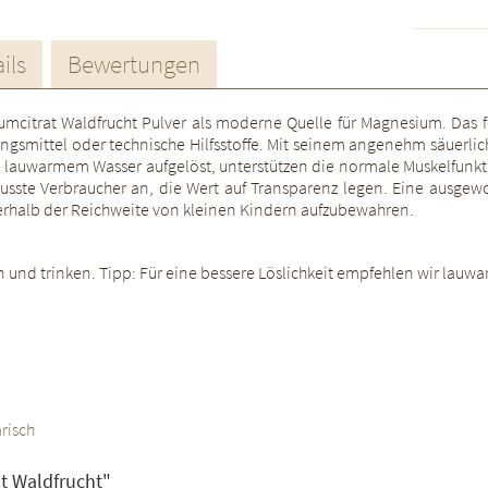
ils
Bewertungen
iumcitrat Waldfrucht Pulver als moderne Quelle für Magnesium. Das 
gsmittel oder technische Hilfsstoffe. Mit seinem angenehm säuerlic
h, in lauwarmem Wasser aufgelöst, unterstützen die normale Muskelfun
sste Verbraucher an, die Wert auf Transparenz legen. Eine ausge
außerhalb der Reichweite von kleinen Kindern aufzubewahren.
hren und trinken. Tipp: Für eine bessere Löslichkeit empfehlen wir la
risch
t Waldfrucht"