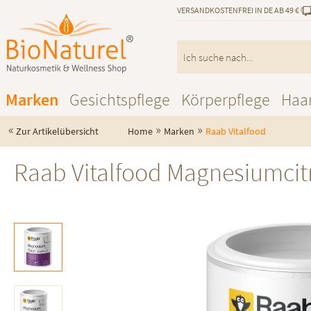
VERSANDKOSTENFREI IN DE AB 49 €
Marken
Gesichtspflege
Körperpflege
Haa
«
»
»
Zur Artikelübersicht
Home
Marken
Raab Vitalfood
Raab Vitalfood Magnesiumcit