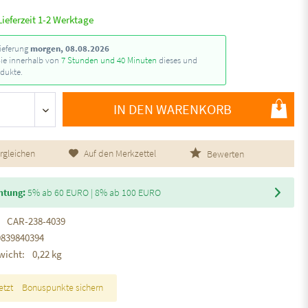
Lieferzeit 1-2 Werktage
ieferung
morgen, 08.08.2026
Sie innerhalb von
7 Stunden und 40 Minuten
dieses und
dukte.
IN DEN WARENKORB
rgleichen
Auf den Merkzettel
Bewerten
htung:
5% ab 60 EURO | 8% ab 100 EURO
CAR-238-4039
9839840394
wicht:
0,22 kg
etzt
Bonuspunkte sichern