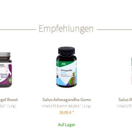
Empfehlungen
gel Boost
Salus Ashwagandha Gums
Salus 
 € * / 1 Kg )
Inhalt
175 Gramm
(96,86 € * / 1 Kg )
Inhalt
175
16,95 € *
Auf Lager