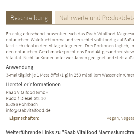
Beschreibung
Nährwerte und Produktdeta
Fruchtig erfrischend präsentiert sich das Raab Vitalfood Magnes
natürlichem Waldfruchtaroma und verzichtet vollständig auf Süßun
lässt sich ideal in den Alltag integrieren. Drei Portionen täglic
den natürlichen Geschmack spricht das Produkt gesundheitsbewu
Vitalität. Nicht für Kinder unter vier Jahren geeignet und stets 
Anwendung
3-mal täglich je 1 Messlöffel (1 g) in 250 ml stillem Wasser einrü
Herstellerinformationen
Raab Vitalfood GmbH
Rudolf-Diesel-Str. 10
85296 Rohrbach
info@raabvitalfood.de
Eigenschaften:
Vegan, Vegeta
Weiterführende Links zu "Raab Vitalfood Magnesiumcitra