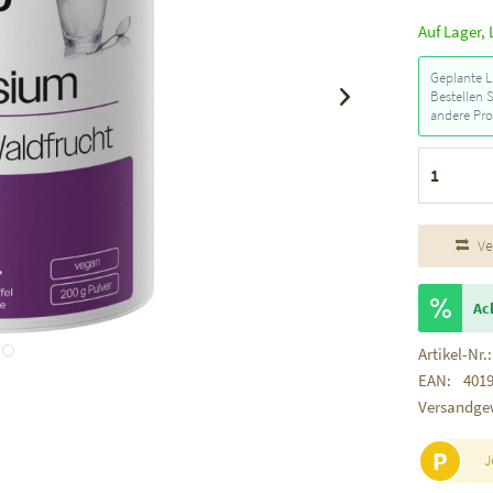
Auf Lager, 
Geplante L
Bestellen 
andere Pro
Ve
Ac
Artikel-Nr.:
EAN:
401
Versandge
P
J