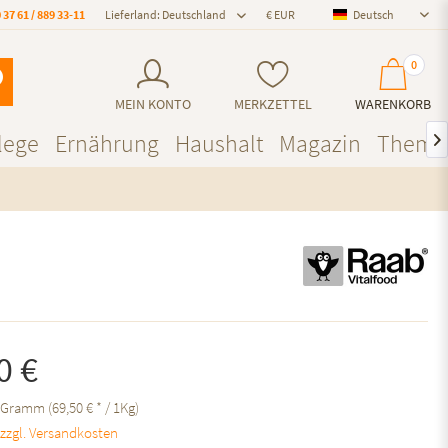
 37 61 / 889 33-11
Lieferland: Deutschland
Deutsch
Deutsch
0
MEIN KONTO
MERKZETTEL
WARENKORB
lege
Ernährung
Haushalt
Magazin
Theme

0 €
 Gramm (69,50 € * / 1Kg)
.
zzgl. Versandkosten