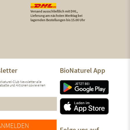
Versand ausschließlich mit DHL,
Lieferung am nächsten Werktag bei
lagernden Bestellungen bis 15.00 Uhr
letter
BioNaturel App
ioNaturel-Club Newsletter alle
 Rabatte und Aktionen sowie einen
ANMELDEN
Folge uns auf