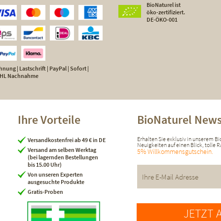
BioNaturel ist
öko-zertifiziert.
DE-ÖKO-001
nung | Lastschrift | PayPal | Sofort |
 DHL Nachnahme
Ihre Vorteile
BioNaturel News
Erhalten Sie exklusiv in unserem B
Versandkostenfrei ab 49 € in DE
Neuigkeiten auf einen Blick, tolle
Versand am selben Werktag
5% Willkommensgutschein.
(bei lagernden Bestellungen
bis 15.00 Uhr)
Von unseren Experten
ausgesuchte Produkte
Gratis-Proben
JETZT 