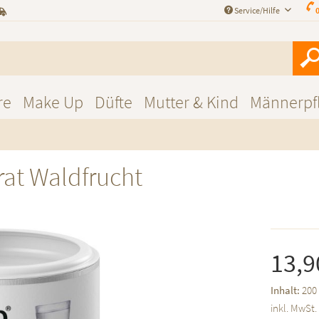
Service/Hilfe
0
re
Make Up
Düfte
Mutter & Kind
Männerpf
rat Waldfrucht
13,9
Inhalt:
200
inkl. MwSt