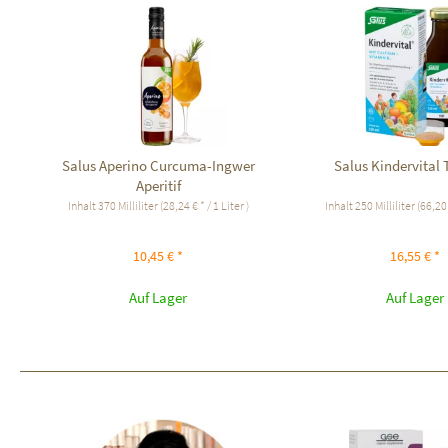
Salus Aperino Curcuma-Ingwer
Salus Kindervital
Aperitif
Inhalt
370 Milliliter
(28,24 € * / 1 Liter )
Inhalt
250 Milliliter
(66,20 
10,45 € *
16,55 € *
Auf Lager
Auf Lager