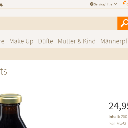
Service/Hilfe
0
re
Make Up
Düfte
Mutter & Kind
Männerpf
ts
24,9
Inhalt:
250 
inkl. MwSt