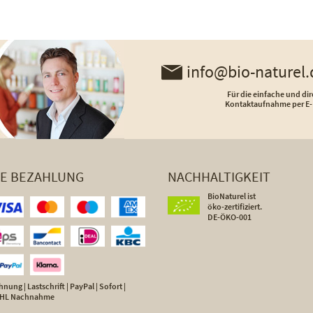
info@bio-naturel.
Für die einfache und dir
Kontaktaufnahme per E-
HE BEZAHLUNG
NACHHALTIGKEIT
BioNaturel ist
öko-zertifiziert.
DE-ÖKO-001
nung | Lastschrift | PayPal | Sofort |
 DHL Nachnahme