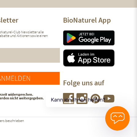
letter
BioNaturel App
ioNaturel-Club Newsletter alle
 Rabatte und Aktionen sowie einen
ANMELDEN
Folge uns auf
rzeit widersprechen.
werden nicht weitergegeben.
ers beschrieben