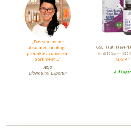
„Das sind meine
GSE Haut Haare Nä
absoluten Lieblings-
produkte in unserem
Inhalt
30 Gramm
(830,00
Sortiment ...“
24,90 € *
Anja
Auf Lager
BioNaturel-Expertin