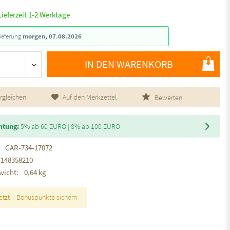
Lieferzeit 1-2 Werktage
ieferung
morgen, 07.08.2026
IN DEN WARENKORB
rgleichen
Auf den Merkzettel
Bewerten
htung:
5% ab 60 EURO | 8% ab 100 EURO
CAR-734-17072
4148358210
wicht:
0,64 kg
etzt
Bonuspunkte sichern