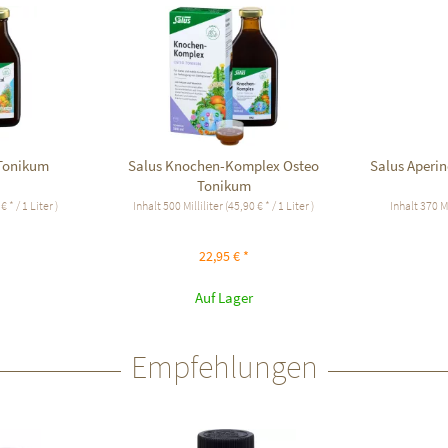
 Tonikum
Salus Knochen-Komplex Osteo
Salus Aperi
Tonikum
€ * / 1 Liter )
Inhalt
500 Milliliter
(45,90 € * / 1 Liter )
Inhalt
370 Mi
22,95 € *
Auf Lager
Empfehlungen