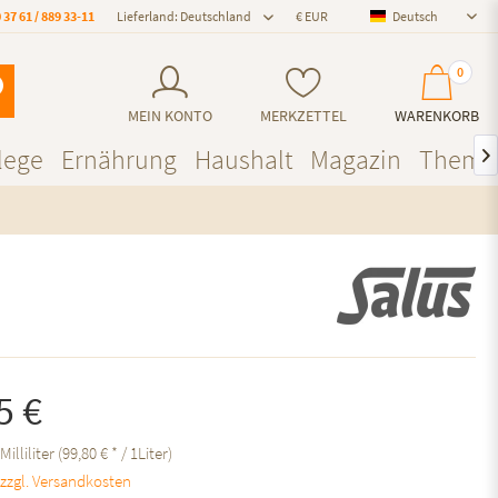
 37 61 / 889 33-11
Lieferland: Deutschland
Deutsch
Deutsch
0
MEIN KONTO
MERKZETTEL
WARENKORB
lege
Ernährung
Haushalt
Magazin
Theme

5 €
Milliliter (99,80 € * / 1Liter)
.
zzgl. Versandkosten