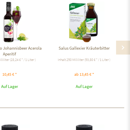
no Johannisbeer Acerola
Salus Gallexier Kräuterbitter
Aperitif
lliliter
(28,24 € * / 1 Liter )
Inhalt
250 Milliliter
(53,80 € * / 1 Liter )
10,45 € *
ab 13,45 € *
Auf Lager
Auf Lager