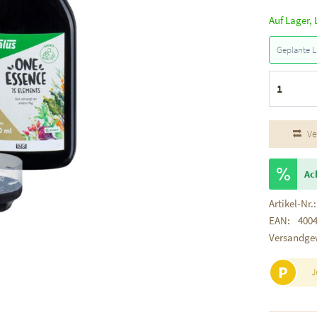
Auf Lager, 
Geplante L
Ve
Ac
Artikel-Nr.:
EAN:
400
Versandge
P
J