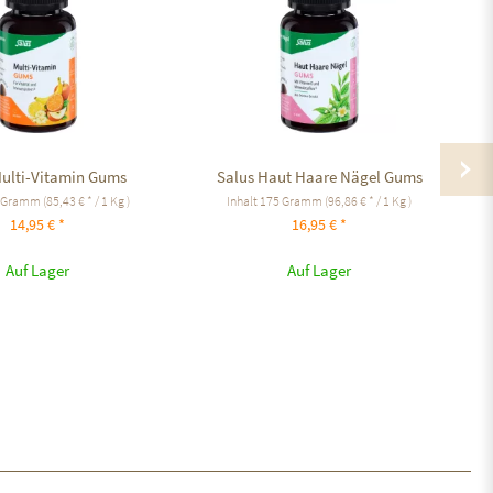
Multi-Vitamin Gums
Salus Haut Haare Nägel Gums
 Gramm
(85,43 € * / 1 Kg )
Inhalt
175 Gramm
(96,86 € * / 1 Kg )
14,95 € *
16,95 € *
Auf Lager
Auf Lager