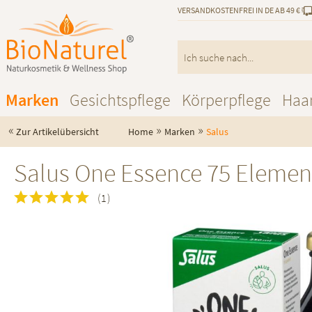
VERSANDKOSTENFREI IN DE AB 49 €
Marken
Gesichtspflege
Körperpflege
Haa
«
»
»
Zur Artikelübersicht
Home
Marken
Salus
Salus One Essence 75 Elemen
(
1
)