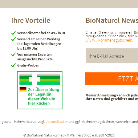
Ihre Vorteile
BioNaturel News
Erhalten Sie exklusiv in unserem B
Versandkostenfrei ab 49 € in DE
Neuigkeiten auf einen Blick, tolle
Versand am selben Werktag
5% Willkommensgutschein.
(bei lagernden Bestellungen
bis 15.00 Uhr)
Von unseren Experten
ausgesuchte Produkte
Gratis-Proben
JETZT 
Meiner Anmeldung kann ich jede
Ihre Daten sind geschützt und 
kl. gesetzl. Mehrwertsteuer zzgl.
Versandkosten
und ggf. Nachnahmegebühren, wenn nicht and
© BioNaturel Naturkosmetik & Wellness Shop e.K. 2007-2026