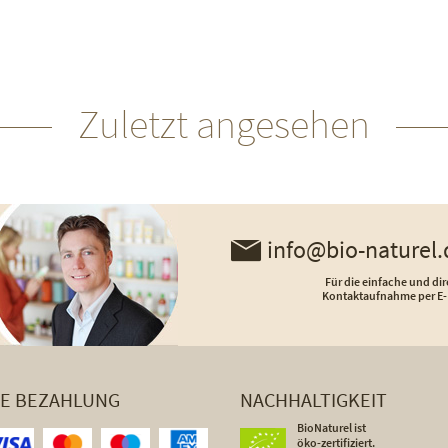
Zuletzt angesehen
info@bio-naturel.
Für die einfache und dir
Kontaktaufnahme per E-
HE BEZAHLUNG
NACHHALTIGKEIT
BioNaturel ist
öko-zertifiziert.