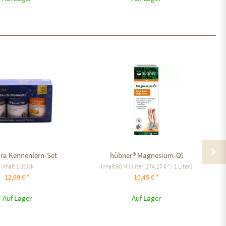
ra Kennenlern-Set
hübner® Magnesium-Öl
Inhalt
1 Stück
Inhalt
60 Milliliter
(174,17 € * / 1 Liter )
12,99 € *
10,45 € *
Auf Lager
Auf Lager