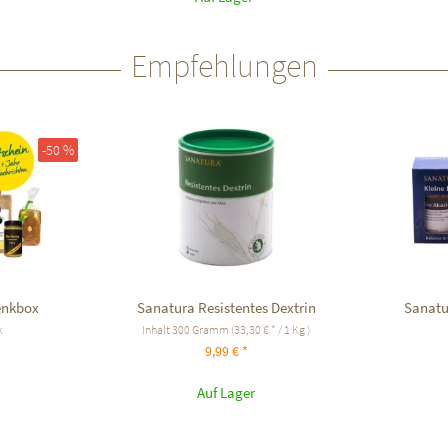
Empfehlungen
-50 %
enkbox
Sanatura Resistentes Dextrin
Sanatu
k
Inhalt
300 Gramm
(33,30 € * / 1 Kg )
9,99 € *
Auf Lager