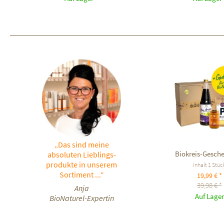
„Das sind meine
Biokreis-Gesch
absoluten Lieblings-
produkte in unserem
Inhalt
1 Stüc
Sortiment ...“
19,99 € *
39,98 € *
Anja
Auf Lager
BioNaturel-Expertin