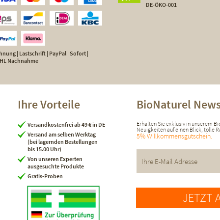
DE-ÖKO-001
nung | Lastschrift | PayPal | Sofort |
 DHL Nachnahme
Ihre Vorteile
BioNaturel News
Erhalten Sie exklusiv in unserem B
Versandkostenfrei ab 49 € in DE
Neuigkeiten auf einen Blick, tolle
Versand am selben Werktag
5% Willkommensgutschein.
(bei lagernden Bestellungen
bis 15.00 Uhr)
Von unseren Experten
ausgesuchte Produkte
Gratis-Proben
JETZT 