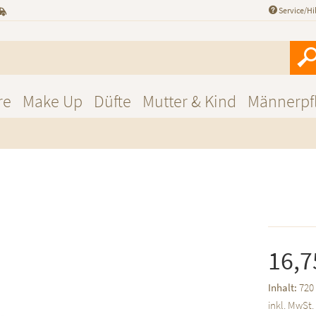
Service/Hi
re
Make Up
Düfte
Mutter & Kind
Männerpf
16,7
Inhalt:
720 
inkl. MwSt