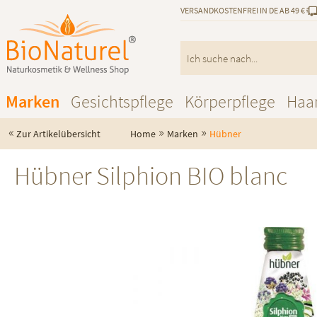
VERSANDKOSTENFREI IN DE AB 49 €
Marken
Gesichtspflege
Körperpflege
Haa
«
»
»
Zur Artikelübersicht
Home
Marken
Hübner
Hübner Silphion BIO blanc