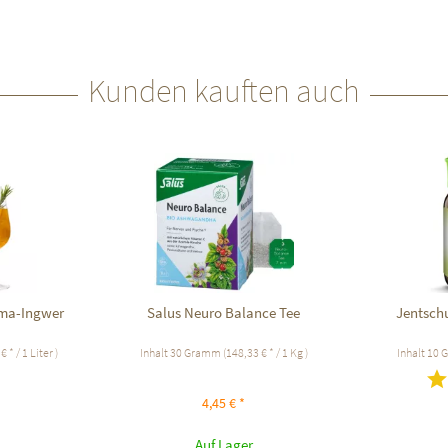
Kunden kauften auch
uma-Ingwer
Salus Neuro Balance Tee
Jentsch
€ * / 1 Liter )
Inhalt
30 Gramm
(148,33 € * / 1 Kg )
Inhalt
10 
4,45 € *
Auf Lager