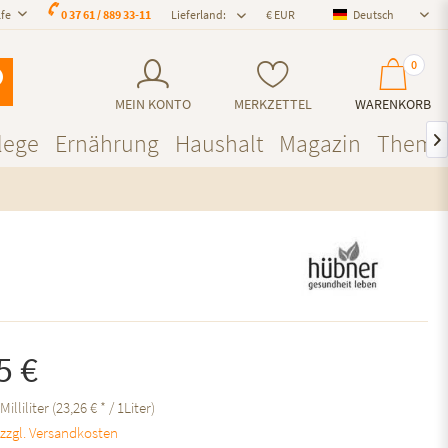
lfe
0 37 61 / 889 33-11
Lieferland:
Deutsch
Deutsch
0
MEIN KONTO
MERKZETTEL
WARENKORB
lege
Ernährung
Haushalt
Magazin
Theme

5 €
Milliliter (23,26 € * / 1Liter)
.
zzgl. Versandkosten