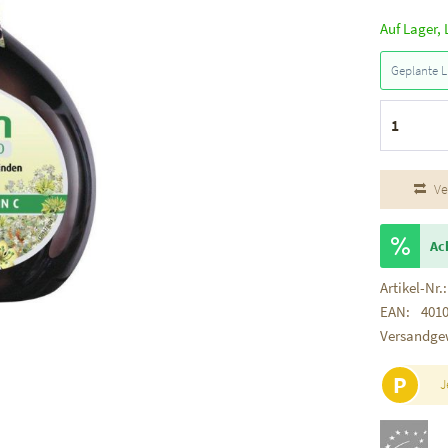
Auf Lager, 
Geplante L
Ve
Ac
Artikel-Nr.:
EAN:
401
Versandge
P
J