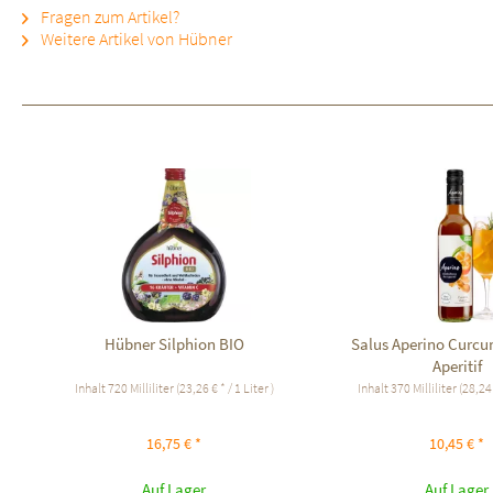
Fragen zum Artikel?
Weitere Artikel von Hübner
Hübner Silphion BIO
Salus Aperino Curc
Aperitif
Inhalt
720 Milliliter
(23,26 € * / 1 Liter )
Inhalt
370 Milliliter
(28,24 
16,75 € *
10,45 € *
Auf Lager
Auf Lager