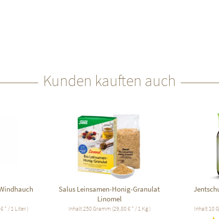
Kunden kauften auch
 Windhauch
Salus Leinsamen-Honig-Granulat
Jentsch
Linomel
€ * / 1 Liter )
Inhalt
250 Gramm
(29,80 € * / 1 Kg )
Inhalt
10 