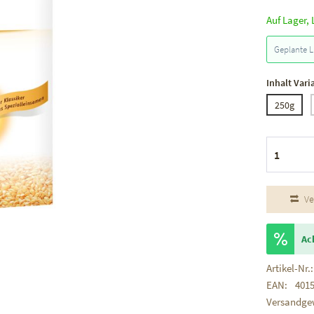
Auf Lager, 
Geplante L
Inhalt Vari
250g
Ve
Ac
Artikel-Nr.:
EAN:
401
Versandge