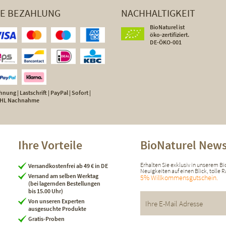
HE BEZAHLUNG
NACHHALTIGKEIT
BioNaturel ist
öko-zertifiziert.
DE-ÖKO-001
nung | Lastschrift | PayPal | Sofort |
 DHL Nachnahme
Ihre Vorteile
BioNaturel News
Erhalten Sie exklusiv in unserem B
Versandkostenfrei ab 49 € in DE
Neuigkeiten auf einen Blick, tolle
Versand am selben Werktag
5% Willkommensgutschein.
(bei lagernden Bestellungen
bis 15.00 Uhr)
Von unseren Experten
ausgesuchte Produkte
Gratis-Proben