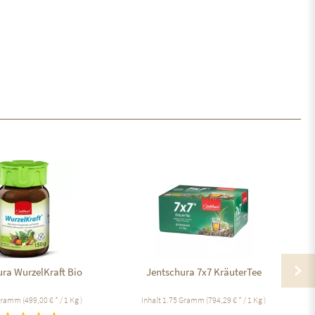
ura WurzelKraft Bio
Jentschura 7x7 KräuterTee
Gramm
(499,00 € * / 1 Kg )
Inhalt
1.75 Gramm
(794,29 € * / 1 Kg )