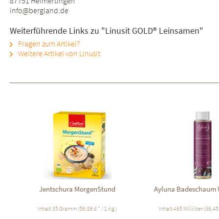
87751 Heimertingen
info@bergland.de
Weiterführende Links zu "Linusit GOLD® Leinsamen"
Fragen zum Artikel?
Weitere Artikel von Linusit
Jentschura MorgenStund
Ayluna Badeschaum
Inhalt
35 Gramm
(56,86 € * / 1 Kg )
Inhalt
465 Milliliter
(36,45 