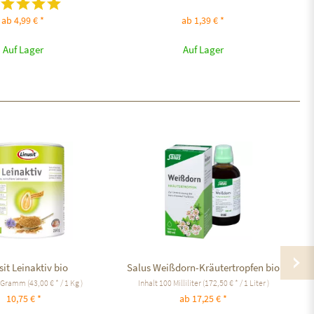
ab 4,99 € *
ab 1,39 € *
Auf Lager
Auf Lager
sit Leinaktiv bio
Salus Weißdorn-Kräutertropfen bio
 Gramm
(43,00 € * / 1 Kg )
Inhalt
100 Milliliter
(172,50 € * / 1 Liter )
10,75 € *
ab 17,25 € *