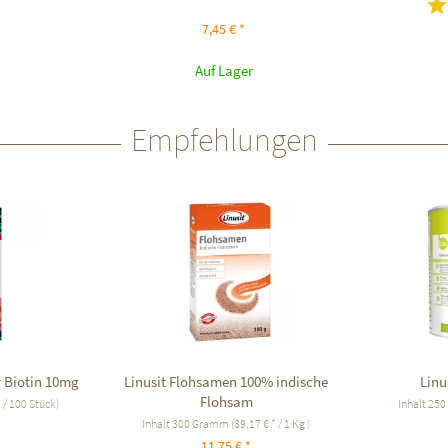
7,45 € *
Auf Lager
Empfehlungen
v Biotin 10mg
Linusit Flohsamen 100% indische
Linu
Flohsam
* / 100 Stück)
Inhalt
250
Inhalt
300 Gramm
(39,17 € * / 1 Kg )
11,75 € *