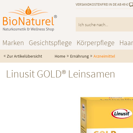
VERSANDKOSTENFREI IN DE AB 49 €
Marken
Gesichtspflege
Körperpflege
Haa
«
»
»
Zur Artikelübersicht
Home
Ernährung
Arzneimittel
Linusit GOLD® Leinsamen