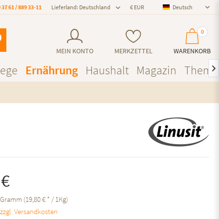
 37 61 / 889 33-11
Lieferland: Deutschland
Deutsch
Deutsch
0
MEIN KONTO
MERKZETTEL
WARENKORB
lege
Ernährung
Haushalt
Magazin
Theme

 €
 Gramm (19,80 € * / 1Kg)
.
zzgl. Versandkosten