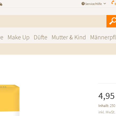
Service/Hilfe
0
re
Make Up
Düfte
Mutter & Kind
Männerpf
4,95
Inhalt:
250
inkl. MwSt