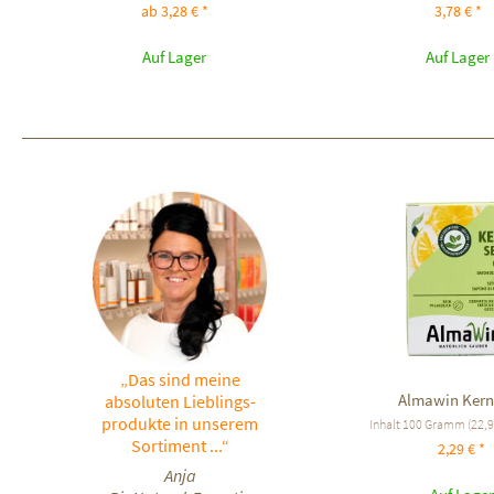
ab 3,28 € *
3,78 € *
Auf Lager
Auf Lager
„Das sind meine
Almawin Kern
absoluten Lieblings-
produkte in unserem
Inhalt
100 Gramm
(22,9
Sortiment ...“
2,29 € *
Anja