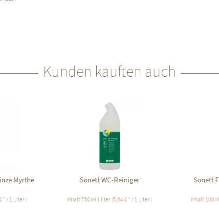
Kunden kauften auch
inze Myrthe
Sonett WC-Reiniger
Sonett 
 * / 1 Liter )
Inhalt
750 Milliliter
(5,04 € * / 1 Liter )
Inhalt
100 Mi