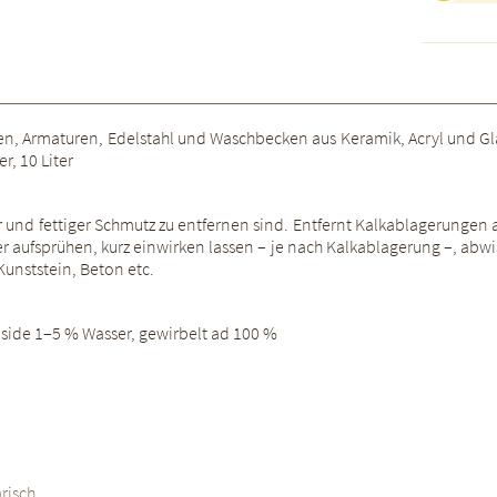
, Armaturen, Edelstahl und Waschbecken aus Keramik, Acryl und Glas
r, 10 Liter
ger und fettiger Schmutz zu entfernen sind. Entfernt Kalkablagerungen
r aufsprühen, kurz einwirken lassen – je nach Kalkablagerung –, abw
Kunststein, Beton etc.
nside 1–5 % Wasser, gewirbelt ad 100 %
risch