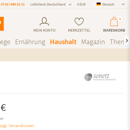
 37 61 / 889 33-11
Lieferland: Deutschland
Deutsch
Deutsch
0
MEIN KONTO
MERKZETTEL
WARENKORB
lege
Ernährung
Haushalt
Magazin
Theme

 €
ter
.
zzgl. Versandkosten