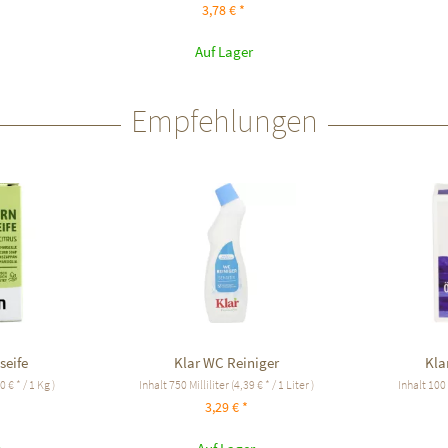
3,78 € *
Auf Lager
Empfehlungen
seife
Klar WC Reiniger
Kla
0 € * / 1 Kg )
Inhalt
750 Milliliter
(4,39 € * / 1 Liter )
Inhalt
100
3,29 € *