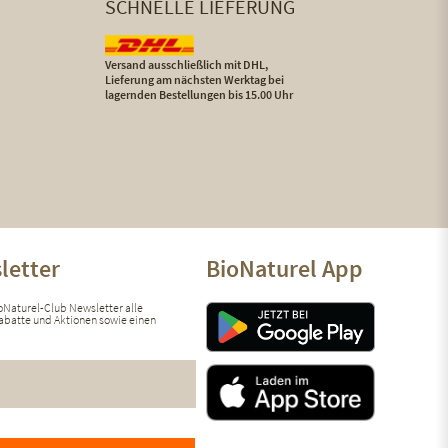
SCHNELLE LIEFERUNG
Versand ausschließlich mit DHL,
Lieferung am nächsten Werktag bei
lagernden Bestellungen bis 15.00 Uhr
letter
BioNaturel App
ioNaturel-Club Newsletter alle
 Rabatte und Aktionen sowie einen