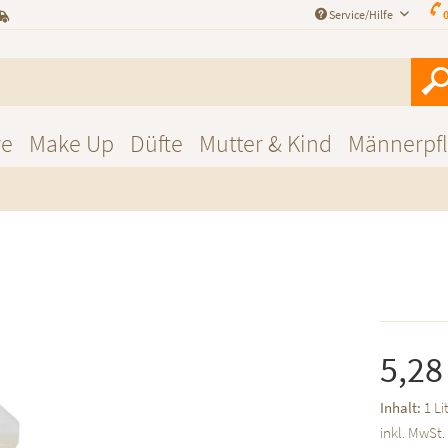
Service/Hilfe
0
re
Make Up
Düfte
Mutter & Kind
Männerpf
5,28
Inhalt:
1 Li
inkl. MwSt