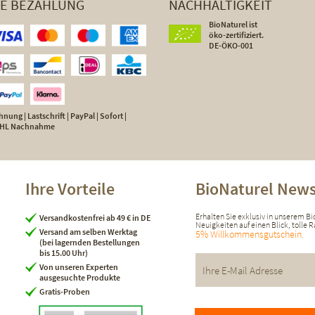
HE BEZAHLUNG
NACHHALTIGKEIT
BioNaturel ist
öko-zertifiziert.
DE-ÖKO-001
nung | Lastschrift | PayPal | Sofort |
 DHL Nachnahme
Ihre Vorteile
BioNaturel News
Erhalten Sie exklusiv in unserem B
Versandkostenfrei ab 49 € in DE
Neuigkeiten auf einen Blick, tolle
Versand am selben Werktag
5% Willkommensgutschein.
(bei lagernden Bestellungen
bis 15.00 Uhr)
Von unseren Experten
ausgesuchte Produkte
Gratis-Proben