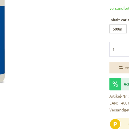
versandfer
Inhalt Vari
500ml
Ve
Ac
Artikel-Nr.:
EAN:
400
Versandge
P
J