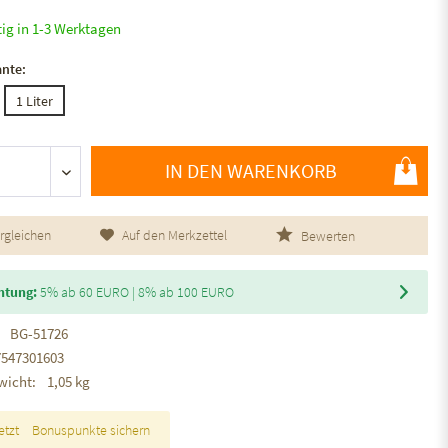
tig in 1-3 Werktagen
ante:
1 Liter
IN DEN WARENKORB
rgleichen
Auf den Merkzettel
Bewerten
htung:
5% ab 60 EURO | 8% ab 100 EURO
BG-51726
7547301603
wicht:
1,05 kg
etzt
Bonuspunkte sichern