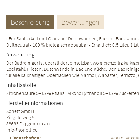
Beschreibung
Bewertungen
• Für Sauberkeit und Glanz auf Duschwänden, Fliesen, Badewannen
Duftneutral • 100 % biologisch abbaubar • Erhältlich: 0,5 Liter, 1 Lite
Anwendung
Der Badreiniger Ist überall dort einsetzbar, wo gleichzeitig kalki
Edelstahl, Fliesen, Duschwände in Bad und Küche. Den Badreinige
für alle kalkhaltigen Oberflächen wie Marmor, Alabaster, Terrazzo, 
Inhaltsstoffe
Zitronensäure 5–15 % Pflanzl. Alkohol (Äthanol) 5–15 % Zuckerte
Herstellerinformationen
Sonett GmbH
Ziegeleiweg 5
88693 Deggenhausen
info@sonett.eu
Eigenschaften:
Vegan, Vegeta