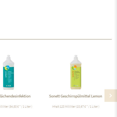
Flächendesinfektion
Sonett Geschirrspülmittel Lemon
lliliter
(34,80 € * / 1 Liter )
Inhalt
120 Milliliter
(10,67 € * / 1 Liter )