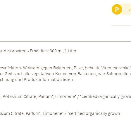
P
J
nd Noroviren • Erhältlich: 300 ml, 1 Liter
sinfektion. Wirksam gegen Bakterien, Pilze, behüllte Viren einschlie
r Zeit sind alle vegetativen Keime von Bakterien, wie Salmonellen
ichnung und Produktinformation lesen.
*, Potassium Citrate, Parfum*, Limonene* / *certified organically grow
assium Citrate, Parfum*, Limonene* / *certified organically grown