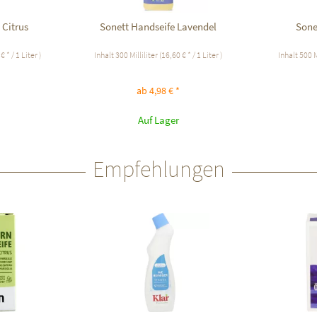
 Citrus
Sonett Handseife Lavendel
Sone
€ * / 1 Liter )
Inhalt
300 Milliliter
(16,60 € * / 1 Liter )
Inhalt
500 M
ab 4,98 € *
Auf Lager
Empfehlungen