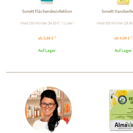
Sonett Flächendesinfektion
Sonett Handseife
Inhalt
100 Milliliter
(34,80 € * / 1 Liter )
Inhalt
300 Milliliter
(16,60 
ab 3,48 € *
ab 4,98 € *
Auf Lager
Auf Lager