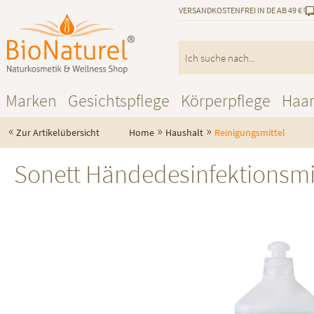
VERSANDKOSTENFREI IN DE AB 49 €
Marken
Gesichtspflege
Körperpflege
Haa
«
»
»
Zur Artikelübersicht
Home
Haushalt
Reinigungsmittel
Sonett Händedesinfektionsmi