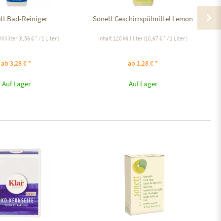
tt Bad-Reiniger
Sonett Geschirrspülmittel Lemon
So
illiliter
(6,56 € * / 1 Liter )
Inhalt
120 Milliliter
(10,67 € * / 1 Liter )
ab 3,28 € *
ab 1,28 € *
Auf Lager
Auf Lager