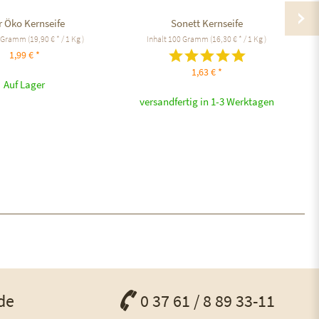
r Öko Kernseife
Sonett Kernseife
 Gramm
(19,90 € * / 1 Kg )
Inhalt
100 Gramm
(16,30 € * / 1 Kg )
1,99 € *
1,63 € *
Auf Lager
versandfertig in 1-3 Werktagen
de
0 37 61 / 8 89 33-11