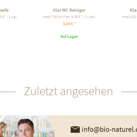
seife
Klar WC Reiniger
Kla
0 € * / 1 Kg )
Inhalt
750 Milliliter
(4,39 € * / 1 Liter )
Inhalt
100
3,29 € *
Auf Lager
Zuletzt angesehen
info@bio-naturel.