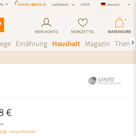
lfe
0 37 61 / 889 33-11
Lieferland:
Deutsch
Deutsch
0
MEIN KONTO
MERKZETTEL
WARENKORB
lege
Ernährung
Haushalt
Magazin
Theme

8 €
ter
.
zzgl. Versandkosten