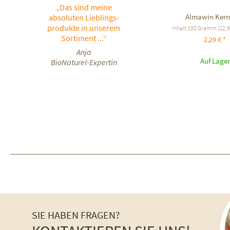
„Das sind meine
Almawin Kern
absoluten Lieblings-
produkte in unserem
Inhalt
100 Gramm
(22,9
Sortiment ...“
2,29 € *
Anja
Auf Lager
BioNaturel-Expertin
SIE HABEN FRAGEN?