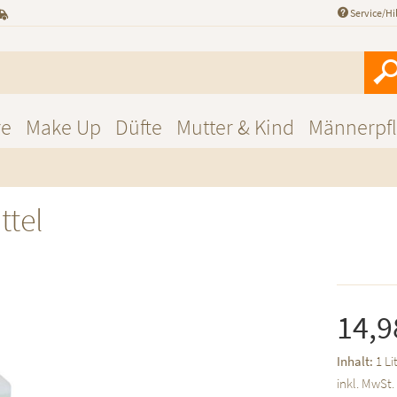
Service/Hi
re
Make Up
Düfte
Mutter & Kind
Männerpf
ttel
14,9
Inhalt:
1 Li
inkl. MwSt