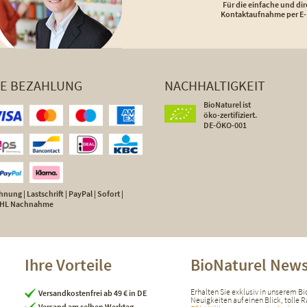
Für die einfache und dir
Kontaktaufnahme per E-
HE BEZAHLUNG
NACHHALTIGKEIT
BioNaturel ist
öko-zertifiziert.
DE-ÖKO-001
nung | Lastschrift | PayPal | Sofort |
 DHL Nachnahme
Ihre Vorteile
BioNaturel News
Erhalten Sie exklusiv in unserem B
Versandkostenfrei ab 49 € in DE
Neuigkeiten auf einen Blick, tolle
Versand am selben Werktag