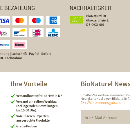
HE BEZAHLUNG
NACHHALTIGKEIT
BioNaturel ist
öko-zertifiziert.
DE-ÖKO-001
nung | Lastschrift | PayPal | Sofort |
 DHL Nachnahme
Ihre Vorteile
BioNaturel News
Erhalten Sie exklusiv in unserem B
Versandkostenfrei ab 49 € in DE
Neuigkeiten auf einen Blick, tolle
Versand am selben Werktag
5% Willkommensgutschein.
(bei lagernden Bestellungen
bis 15.00 Uhr)
Von unseren Experten
ausgesuchte Produkte
Gratis-Proben