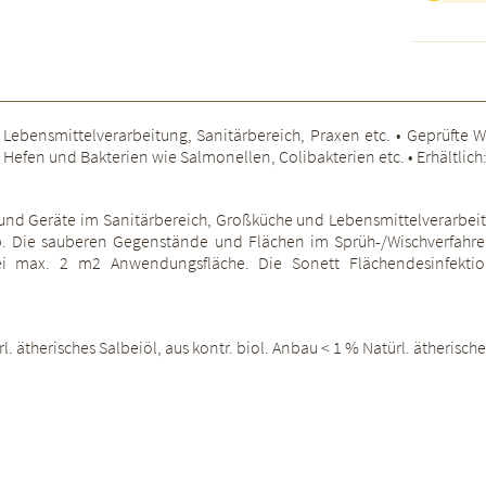
 Lebensmittelverarbeitung, Sanitärbereich, Praxen etc. • Geprüfte 
en und Bakterien wie Salmonellen, Colibakterien etc. • Erhältlich: 100
n und Geräte im Sanitärbereich, Großküche und Lebensmittelverarbei
b. Die sauberen Gegenstände und Flächen im Sprüh-/Wischverfahren 
i max. 2 m2 Anwendungsfläche. Die Sonett Flächendesinfekti
ürl. ätherisches Salbeiöl, aus kontr. biol. Anbau < 1 % Natürl. ätheris