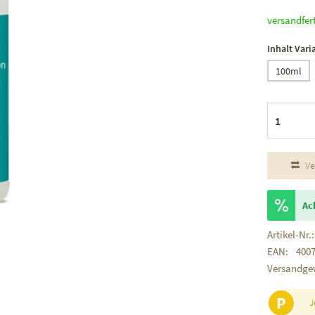
versandfer
Inhalt Vari
100ml
Ve
Ac
Artikel-Nr.:
EAN:
400
Versandge
P
J