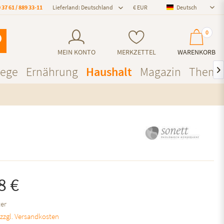
 37 61 / 889 33-11
Lieferland: Deutschland
Deutsch
Deutsch
0
MEIN KONTO
MERKZETTEL
WARENKORB
lege
Ernährung
Haushalt
Magazin
Theme

8 €
ter
.
zzgl. Versandkosten