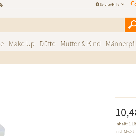
Service/Hilfe
0
re
Make Up
Düfte
Mutter & Kind
Männerpf
10,4
Inhalt:
1 Li
inkl. MwSt