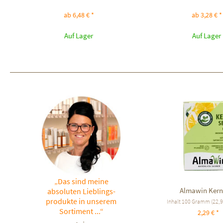
ab 6,48 € *
ab 3,28 € *
Auf Lager
Auf Lager
„Das sind meine
Almawin Kern
absoluten Lieblings-
produkte in unserem
Inhalt
100 Gramm
(22,9
Sortiment ...“
2,29 € *