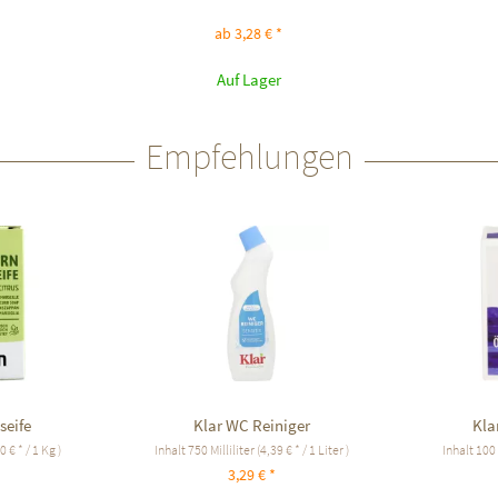
ab 3,28 € *
Auf Lager
Empfehlungen
seife
Klar WC Reiniger
Kla
0 € * / 1 Kg )
Inhalt
750 Milliliter
(4,39 € * / 1 Liter )
Inhalt
100
3,29 € *