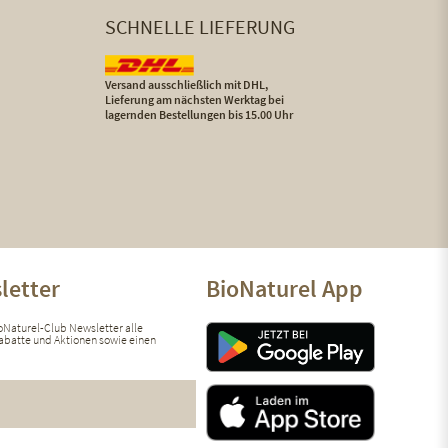
SCHNELLE LIEFERUNG
Versand ausschließlich mit DHL,
Lieferung am nächsten Werktag bei
lagernden Bestellungen bis 15.00 Uhr
letter
BioNaturel App
ioNaturel-Club Newsletter alle
 Rabatte und Aktionen sowie einen