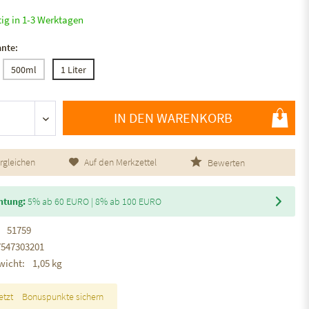
tig in 1-3 Werktagen
ante:
500ml
1 Liter
IN DEN WARENKORB
rgleichen
Auf den Merkzettel
Bewerten
htung:
5% ab 60 EURO | 8% ab 100 EURO
51759
7547303201
wicht:
1,05 kg
etzt
Bonuspunkte sichern