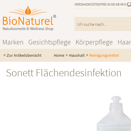
VERSANDKOSTENFREI IN DE AB 49 €
Marken
Gesichtspflege
Körperpflege
Haa
«
»
»
Zur Artikelübersicht
Home
Haushalt
Reinigungsmittel
Sonett Flächendesinfektion