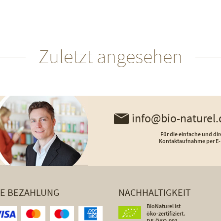
Zuletzt angesehen
info@bio-naturel.
Für die einfache und dir
Kontaktaufnahme per E-
HE BEZAHLUNG
NACHHALTIGKEIT
BioNaturel ist
öko-zertifiziert.
DE-ÖKO-001