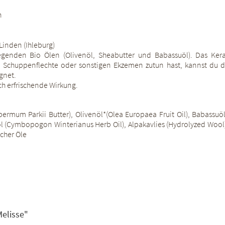
n
 Linden (Ihleburg)
egenden Bio Ölen (Olivenöl, Sheabutter und Babassuöl). Das Kera
 Schuppenflechte oder sonstigen Ekzemen zutun hast, kannst du di
gnet.
ch erfrischende Wirkung.
permum Parkii Butter), Olivenöl*(Olea Europaea Fruit Oil), Babassuöl
öl (Cymbopogon Winterianus Herb Oil), Alpakavlies (Hydrolyzed Wool) L
scher Öle
Melisse"