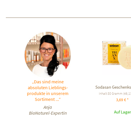
„Das sind meine
Sodasan Geschenks
absoluten Lieblings-
produkte in unserem
Inhalt
80 Gramm
(46,13
Sortiment ...“
3,69 € *
Anja
Auf Lager
BioNaturel-Expertin