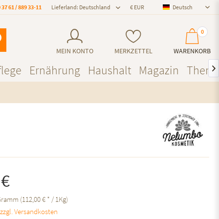
 37 61 / 889 33-11
Lieferland: Deutschland
Deutsch
Deutsch
0
MEIN KONTO
MERKZETTEL
WARENKORB
lege
Ernährung
Haushalt
Magazin
Them

 €
Gramm (112,00 € * / 1Kg)
.
zzgl. Versandkosten