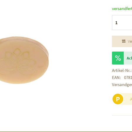
versandfer
Ve
Ac
Artikel-Nr.:
EAN:
078
Versandge
P
J