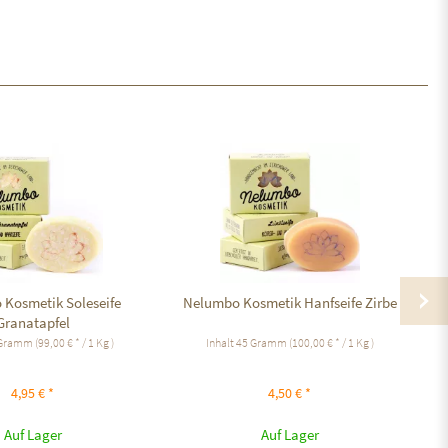
Kosmetik Soleseife
Nelumbo Kosmetik Hanfseife Zirbe
N
Granatapfel
 Gramm
(99,00 € * / 1 Kg )
Inhalt
45 Gramm
(100,00 € * / 1 Kg )
4,95 € *
4,50 € *
Auf Lager
Auf Lager