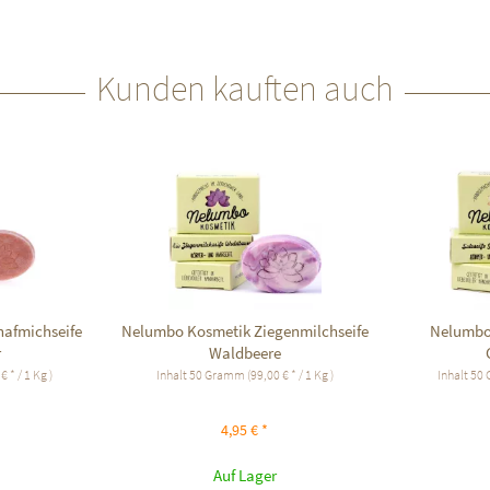
Kunden kauften auch
afmichseife
Nelumbo Kosmetik Ziegenmilchseife
Nelumbo 
r
Waldbeere
€ * / 1 Kg )
Inhalt
50 Gramm
(99,00 € * / 1 Kg )
Inhalt
50
4,95 € *
Auf Lager