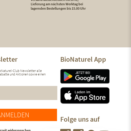
Lieferung am nächsten Werktag bei
lagernden Bestellungen bis 15.00 Uhr
letter
BioNaturel App
ioNaturel-Club Newsletter alle
 Rabatte und Aktionen sowie einen
ANMELDEN
Folge uns auf
rzeit widersprechen.