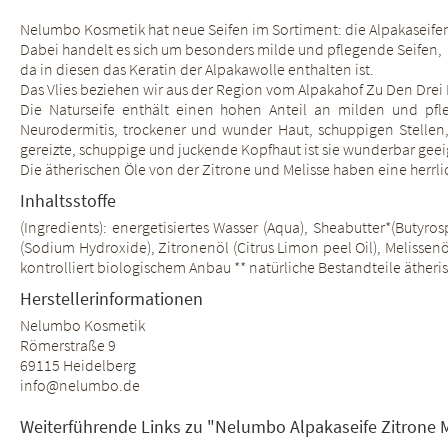
Nelumbo Kosmetik hat neue Seifen im Sortiment: die Alpakaseife
Dabei handelt es sich um besonders milde und pflegende Seifen,
da in diesen das Keratin der Alpakawolle enthalten ist.
Das Vlies beziehen wir aus der Region vom Alpakahof Zu Den Drei
Die Naturseife enthält einen hohen Anteil an milden und pfl
Neurodermitis, trockener und wunder Haut, schuppigen Stellen,
gereizte, schuppige und juckende Kopfhaut ist sie wunderbar geei
Die ätherischen Öle von der Zitrone und Melisse haben eine herrli
Inhaltsstoffe
(Ingredients): energetisiertes Wasser (Aqua), Sheabutter*(Butyros
(Sodium Hydroxide), Zitronenöl (Citrus Limon peel Oil), Melissen
kontrolliert biologischem Anbau ** natürliche Bestandteile ätheri
Herstellerinformationen
Nelumbo Kosmetik
Römerstraße 9
69115 Heidelberg
info@nelumbo.de
Weiterführende Links zu "Nelumbo Alpakaseife Zitrone 