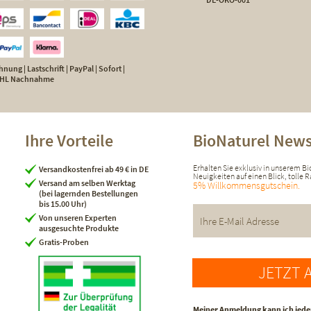
nung | Lastschrift | PayPal | Sofort |
 DHL Nachnahme
Ihre Vorteile
BioNaturel News
Erhalten Sie exklusiv in unserem B
Versandkostenfrei ab 49 € in DE
Neuigkeiten auf einen Blick, tolle
Versand am selben Werktag
5% Willkommensgutschein.
(bei lagernden Bestellungen
bis 15.00 Uhr)
Von unseren Experten
ausgesuchte Produkte
Gratis-Proben
JETZT 
Meiner Anmeldung kann ich jede