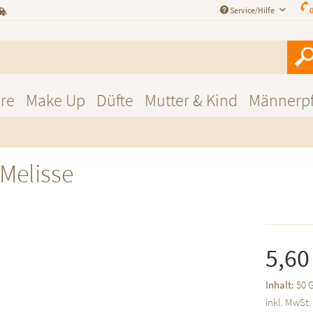
Service/Hilfe
0
re
Make Up
Düfte
Mutter & Kind
Männerpf
Melisse
5,60
Inhalt:
50 
inkl. MwSt