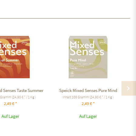
ed Senses Taste Summer
Speick Mixed Senses Pure Mind
Sp
 Gramm
(24,90 € * / 1 Kg )
Inhalt
100 Gramm
(24,90 € * / 1 Kg )
2,49 € *
2,49 € *
Auf Lager
Auf Lager