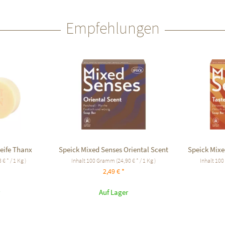
Empfehlungen
eife Thanx
Speick Mixed Senses Oriental Scent
Speick Mix
 € * / 1 Kg )
Inhalt
100 Gramm
(24,90 € * / 1 Kg )
Inhalt
100
2,49 € *
Auf Lager