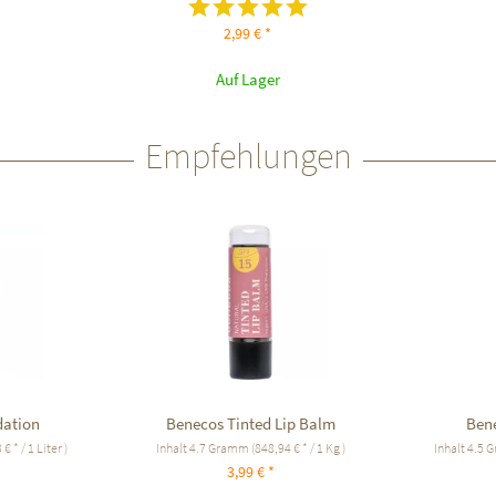
2,99 € *
Auf Lager
Empfehlungen
dation
Benecos Tinted Lip Balm
Bene
€ * / 1 Liter )
Inhalt
4.7 Gramm
(848,94 € * / 1 Kg )
Inhalt
4.5 
3,99 € *