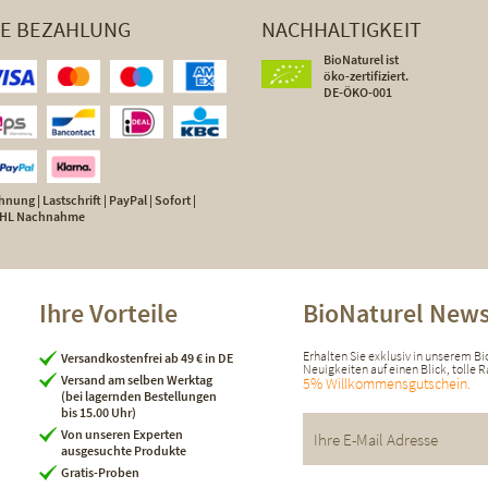
HE BEZAHLUNG
NACHHALTIGKEIT
BioNaturel ist
öko-zertifiziert.
DE-ÖKO-001
nung | Lastschrift | PayPal | Sofort |
 DHL Nachnahme
Ihre Vorteile
BioNaturel News
Erhalten Sie exklusiv in unserem B
Versandkostenfrei ab 49 € in DE
Neuigkeiten auf einen Blick, tolle
Versand am selben Werktag
5% Willkommensgutschein.
(bei lagernden Bestellungen
bis 15.00 Uhr)
Von unseren Experten
ausgesuchte Produkte
Gratis-Proben