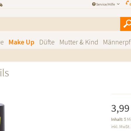
Service/Hilfe
0
re
Make Up
Düfte
Mutter & Kind
Männerpf
ls
3,99
Inhalt:
5 Mi
inkl. MwSt