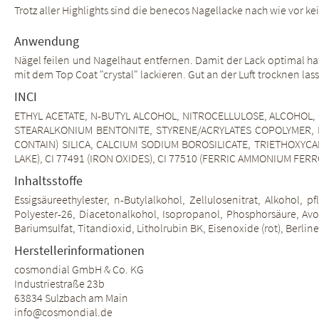
Trotz aller Highlights sind die benecos Nagellacke nach wie vor kei
Anwendung
Nägel feilen und Nagelhaut entfernen. Damit der Lack optimal ha
mit dem Top Coat "crystal" lackieren. Gut an der Luft trocknen las
INCI
ETHYL ACETATE, N-BUTYL ALCOHOL, NITROCELLULOSE, ALCOHOL, 
STEARALKONIUM BENTONITE, STYRENE/ACRYLATES COPOLYMER, PO
CONTAIN) SILICA, CALCIUM SODIUM BOROSILICATE, TRIETHOXYCAP
LAKE), CI 77491 (IRON OXIDES), CI 77510 (FERRIC AMMONIUM FERROCY
Inhaltsstoffe
Essigsäureethylester, n-Butylalkohol, Zellulosenitrat, Alkohol, 
Polyester-26, Diacetonalkohol, Isopropanol, Phosphorsäure, Avoc
Bariumsulfat, Titandioxid, Litholrubin BK, Eisenoxide (rot), Berline
Herstellerinformationen
cosmondial GmbH & Co. KG
Industriestraße 23b
63834 Sulzbach am Main
info@cosmondial.de