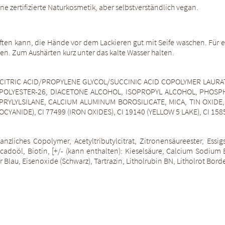
ne zertifizierte Naturkosmetik, aber selbstverständlich vegan.
ften kann, die Hände vor dem Lackieren gut mit Seife waschen. Für 
sen. Zum Aushärten kurz unter das kalte Wasser halten.
CITRIC ACID/PROPYLENE GLYCOL/SUCCINIC ACID COPOLYMER LAURATE,
LYESTER-26, DIACETONE ALCOHOL, ISOPROPYL ALCOHOL, PHOSPHOR
RYLYLSILANE, CALCIUM ALUMINUM BOROSILICATE, MICA, TIN OXIDE, B
ANIDE), CI 77499 (IRON OXIDES), CI 19140 (YELLOW 5 LAKE), CI 15850 
pflanzliches Copolymer, Acetyltributylcitrat, Zitronensäureester, Es
adoöl, Biotin, [+/- (kann enthalten): Kieselsäure, Calcium Sodium 
r Blau, Eisenoxide (Schwarz), Tartrazin, Litholrubin BN, Litholrot Bord