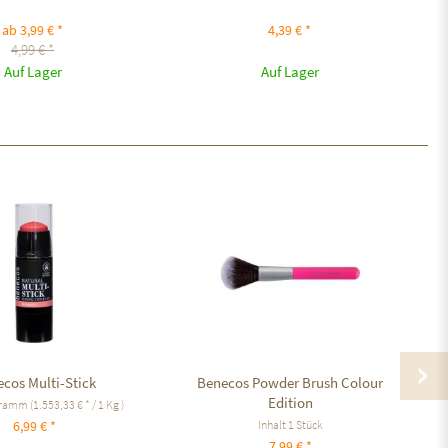
ab 3,99 € *
4,39 € *
4,99 € *
Auf Lager
Auf Lager
cos Multi-Stick
Benecos Powder Brush Colour
Edition
Gramm
(1.553,33 € * / 1 Kg )
Inhalt
1 Stück
6,99 € *
7,99 € *