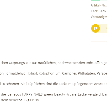
Artikel-Nr.:
EAN:
426
Versandge
P
J
ürlichen Ursprungs, die aus natürlichen, nachwachsenden Rohstoffen
ind von Formaldehyd, Toluol, Kolophonium, Campher, Phthalaten, Par
el zu schonen. Als i-Tüpfelchen sind die Lacke mit pflegendem Avocad
ie benecos HAPPY NAILS green beauty & care Lacke vergleichbar 
t dem benecos "Big Brush".