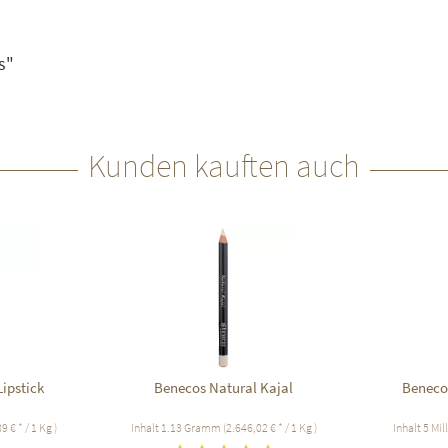
s"
Kunden kauften auch
ipstick
Benecos Natural Kajal
Beneco
9 € * / 1 Kg )
Inhalt
1.13 Gramm
(2.646,02 € * / 1 Kg )
Inhalt
5 Mil