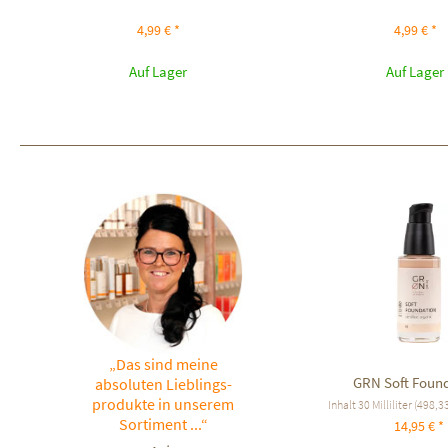
4,99 € *
4,99 € *
Auf Lager
Auf Lager
„Das sind meine
GRN Soft Foun
absoluten Lieblings-
produkte in unserem
Inhalt
30 Milliliter
(498,33 
Sortiment ...“
14,95 € *