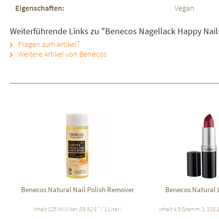
Eigenschaften:
Vegan
Weiterführende Links zu "Benecos Nagellack Happy Nail
Fragen zum Artikel?
Weitere Artikel von Benecos
Benecos Natural Nail Polish Remover
Benecos Natural L
Inhalt
125 Milliliter
(39,92 € * / 1 Liter )
Inhalt
4.5 Gramm
(1.108,8