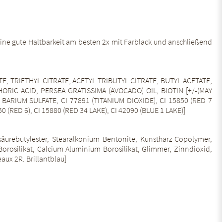
eine gute Haltbarkeit am besten 2x mit Farblack und anschließend
 TRIETHYL CITRATE, ACETYL TRIBUTYL CITRATE, BUTYL ACETATE,
IC ACID, PERSEA GRATISSIMA (AVOCADO) OIL, BIOTIN [+/-(MAY
ARIUM SULFATE, CI 77891 (TITANIUM DIOXIDE), CI 15850 (RED 7
(RED 6), CI 15880 (RED 34 LAKE), CI 42090 (BLUE 1 LAKE)]
sigsäurebutylester, Stearalkonium Bentonite, Kunstharz-Copolymer,
Borosilikat, Calcium Aluminium Borosilikat, Glimmer, Zinndioxid,
eaux 2R. Brillantblau]