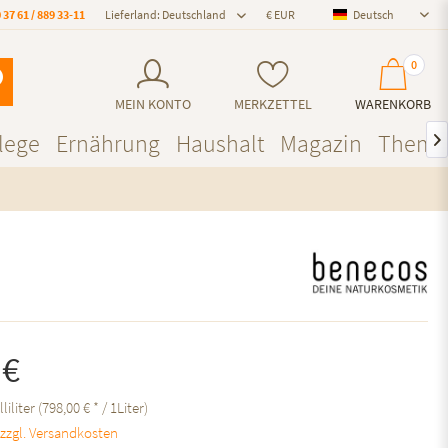
 37 61 / 889 33-11
Lieferland: Deutschland
Deutsch
Deutsch
0
MEIN KONTO
MERKZETTEL
WARENKORB
lege
Ernährung
Haushalt
Magazin
Theme

 €
lliliter (798,00 € * / 1Liter)
.
zzgl. Versandkosten