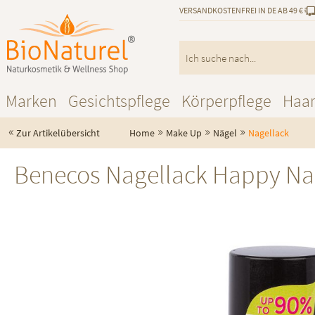
VERSANDKOSTENFREI IN DE AB 49 €
Marken
Gesichtspflege
Körperpflege
Haa
«
»
»
»
Zur Artikelübersicht
Home
Make Up
Nägel
Nagellack
Benecos Nagellack Happy Nai