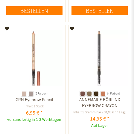
BESTELLEN
BESTELLEN
Auf den Merkzettel
Auf den Merkzettel
(2 Farben)
(4 Farben)
GRN Eyebrow Pencil
ANNEMARIE BÖRLIND
EYEBROW CRAYON
Inhalt
1 Stück
6,95 € *
Inhalt
1 Gramm
(14.950,00 € * / 1 Kg )
14,95 € *
versandfertig in 1-3 Werktagen
Auf Lager