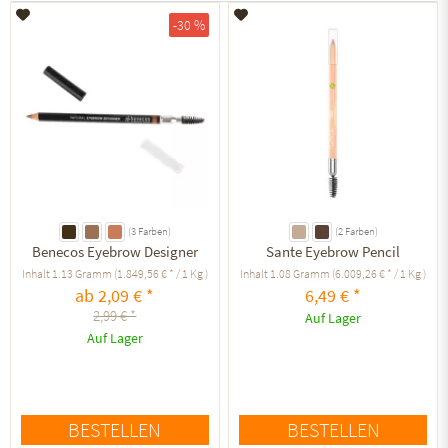
Auf den Merkzettel
Auf den Merkzettel
-30 %
(3 Farben)
(2 Farben)
Benecos Eyebrow Designer
Sante Eyebrow Pencil
Inhalt
1.13 Gramm
(1.849,56 € * / 1 Kg )
Inhalt
1.08 Gramm
(6.009,26 € * / 1 Kg )
ab 2,09 € *
6,49 € *
2,99 € *
Auf Lager
Auf Lager
BESTELLEN
BESTELLEN