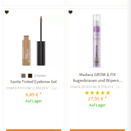
Auf den Merkzettel
Auf den Merkzettel
Madara GROW & FIX
(2 Farben)
Augenbrauen und Wipern...
Sante Tinted Eyebrow Gel
Inhalt
4.25 Milliliter
(6.576,47 € * / 1 Liter )
Inhalt
3.5 Milliliter
(1.854,29 € * / 1 Liter )
6,49 € *
27,95 € *
Auf Lager
Auf Lager