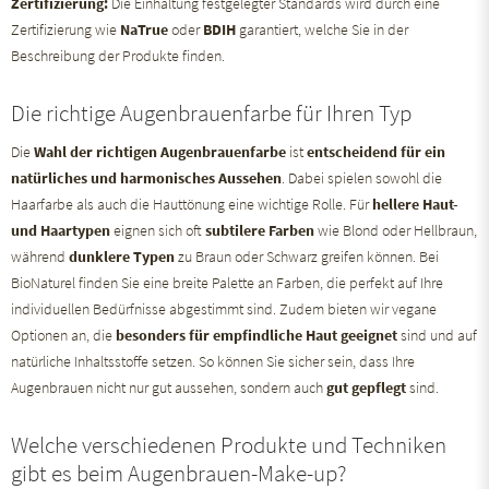
Zertifizierung:
Die Einhaltung festgelegter Standards wird durch eine
Zertifizierung wie
NaTrue
oder
BDIH
garantiert, welche Sie in der
Beschreibung der Produkte finden.
Die richtige Augenbrauenfarbe für Ihren Typ
Die
Wahl der richtigen Augenbrauenfarbe
ist
entscheidend für ein
natürliches und harmonisches Aussehen
. Dabei spielen sowohl die
Haarfarbe als auch die Hauttönung eine wichtige Rolle. Für
hellere Haut-
und Haartypen
eignen sich oft
subtilere Farben
wie Blond oder Hellbraun,
während
dunklere Typen
zu Braun oder Schwarz greifen können. Bei
BioNaturel finden Sie eine breite Palette an Farben, die perfekt auf Ihre
individuellen Bedürfnisse abgestimmt sind. Zudem bieten wir vegane
Optionen an, die
besonders für empfindliche Haut geeignet
sind und auf
natürliche Inhaltsstoffe setzen. So können Sie sicher sein, dass Ihre
Augenbrauen nicht nur gut aussehen, sondern auch
gut gepflegt
sind.
Welche verschiedenen Produkte und Techniken
gibt es beim Augenbrauen-Make-up?