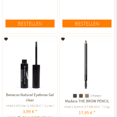
BESTELLEN
BESTELLEN
Auf den Merkzettel
Auf den Merkzettel
Benecos Natural Eyebrow Gel
(3 Farben)
clear
Madara THE BROW PENCIL
Inhalt
3 Milliliter
(1.330,00 € * / 1 Liter )
Inhalt
1 Gramm
(17.950,00 € * / 1 Kg )
3,99 € *
17,95 € *