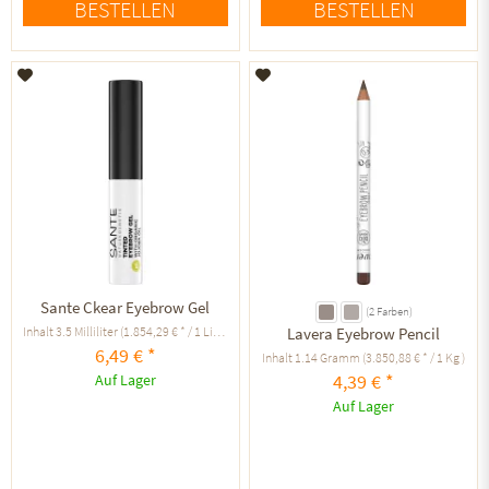
BESTELLEN
BESTELLEN
Auf den Merkzettel
Auf den Merkzettel
Sante Ckear Eyebrow Gel
(2 Farben)
Inhalt
3.5 Milliliter
(1.854,29 € * / 1 Liter )
Lavera Eyebrow Pencil
6,49 € *
Inhalt
1.14 Gramm
(3.850,88 € * / 1 Kg )
4,39 € *
Auf Lager
Auf Lager