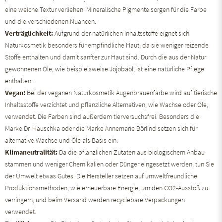
eine weiche Textur verliehen. Mineralische Pigmente sorgen für die Farbe
und die verschiedenen Nuancen.
Verträglichkeit:
Aufgrund der natürlichen Inhaltsstoffe eignet sich
Naturkosmetik besonders für empfindliche Haut, da sie weniger reizende
Stoffe enthalten und damit sanfter zur Haut sind. Durch die aus der Natur
gewonnenen Öle, wie beispielsweise Jojobaöl, ist eine natürliche Pflege
enthalten.
Vegan:
Bei der veganen Naturkosmetik Augenbrauenfarbe wird auf tierische
Inhaltsstoffe verzichtet und pflanzliche Alternativen, wie Wachse oder Öle,
verwendet. Die Farben sind außerdem tierversuchsfrei. Besonders die
Marke Dr. Hauschka oder die Marke Annemarie Börlind setzen sich für
alternative Wachse und Öle als Basis ein.
Klimaneutralität:
Da die pflanzlichen Zutaten aus biologischem Anbau
stammen und weniger Chemikalien oder Dünger eingesetzt werden, tun Sie
der Umwelt etwas Gutes. Die Hersteller setzen auf umweltfreundliche
Produktionsmethoden, wie erneuerbare Energie, um den CO2-Ausstoß zu
verringern, und beim Versand werden recyclebare Verpackungen
verwendet.