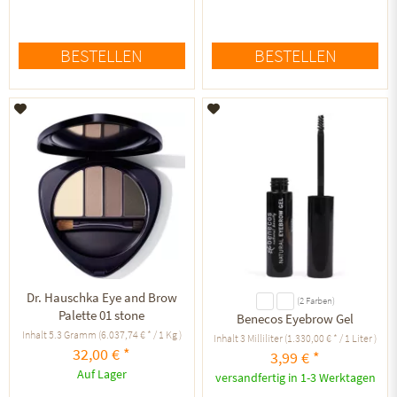
BESTELLEN
BESTELLEN
Auf den Merkzettel
Auf den Merkzettel
Dr. Hauschka Eye and Brow
(2 Farben)
Palette 01 stone
Benecos Eyebrow Gel
Inhalt
5.3 Gramm
(6.037,74 € * / 1 Kg )
Inhalt
3 Milliliter
(1.330,00 € * / 1 Liter )
32,00 € *
3,99 € *
Auf Lager
versandfertig in 1-3 Werktagen