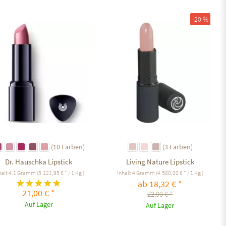
Auf den Merkzettel
Auf den Merkzettel
-20 %
(10 Farben)
(3 Farben)
Dr. Hauschka Lipstick
Living Nature Lipstick
halt
4.1 Gramm
(5.121,95 € * / 1 Kg )
Inhalt
4 Gramm
(4.580,00 € * / 1 Kg )
ab 18,32 € *
21,00 € *
22,90 € *
Auf Lager
Auf Lager