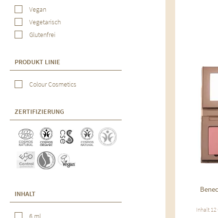
Vegan
Vegetarisch
Glutenfrei
PRODUKT LINIE
Au
Colour Cosmetics
ZERTIFIZIERUNG
Benec
INHALT
Inhalt
12
6 ml