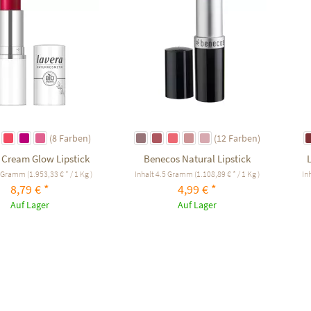
(8 Farben)
(12 Farben)
 Cream Glow Lipstick
Benecos Natural Lipstick
L
5 Gramm
(1.953,33 € * / 1 Kg )
Inhalt
4.5 Gramm
(1.108,89 € * / 1 Kg )
In
8,79 € *
4,99 € *
Auf Lager
Auf Lager