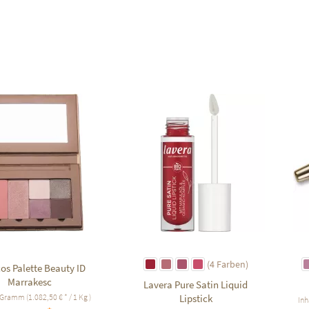
f den Merkzettel
Auf den Merkzettel
(4 Farben)
os Palette Beauty ID
Marrakesc
Lavera Pure Satin Liquid
 Gramm
(1.082,50 € * / 1 Kg )
Lipstick
Inh