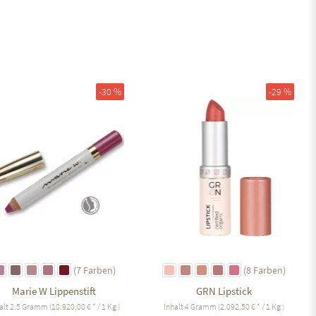
Auf den Merkzettel
-30 %
Auf den Merkzettel
-29 %
(7 Farben)
(8 Farben)
Marie W Lippenstift
GRN Lipstick
alt
2.5 Gramm
(10.920,00 € * / 1 Kg )
Inhalt
4 Gramm
(2.092,50 € * / 1 Kg )