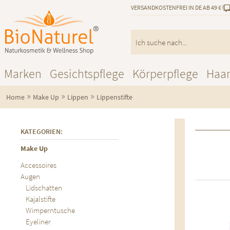
VERSANDKOSTENFREI IN DE AB 49 €
Marken
Gesichtspflege
Körperpflege
Haa
»
»
»
Home
Make Up
Lippen
Lippenstifte
KATEGORIEN:
Make Up
Accessoires
Augen
Lidschatten
Kajalstifte
Au
Wimperntusche
Eyeliner