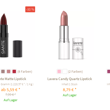
f den Merkzettel
-30 %
Auf den Merkzettel
(8 Farben)
(2 Farben)
te Matte Lipstick
Lavera Candy Quartz Lipstick
5 Gramm
(1.228,57 € * / 1 Kg )
Inhalt
1 Stück
In
ab 5,59 € *
8,79 € *
7,99 € *
Auf Lager
Auf Lager