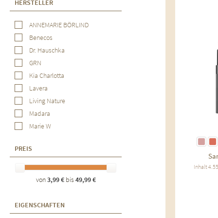
HERSTELLER
Au
ANNEMARIE BÖRLIND
Benecos
Dr. Hauschka
GRN
Kia Charlotta
Lavera
Living Nature
Madara
Marie W
Sante
PREIS
Shaoyun
San
Inhalt
4.5
von
3,99 €
bis
49,99 €
EIGENSCHAFTEN