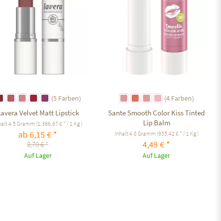
(5 Farben)
(4 Farben)
avera Velvet Matt Lipstick
Sante Smooth Color Kiss Tinted
Lip Balm
halt
4.5 Gramm
(1.366,67 € * / 1 Kg )
ab 6,15 € *
Inhalt
4.8 Gramm
(935,42 € * / 1 Kg )
4,49 € *
8,79 € *
Auf Lager
Auf Lager