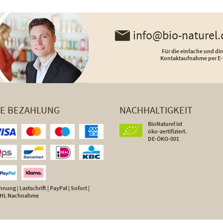
info@bio-naturel.
Für die einfache und dir
Kontaktaufnahme per E-
HE BEZAHLUNG
NACHHALTIGKEIT
BioNaturel ist
öko-zertifiziert.
DE-ÖKO-001
nung | Lastschrift | PayPal | Sofort |
 DHL Nachnahme