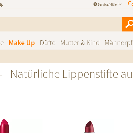
Service/Hilfe
0
re
Make Up
Düfte
Mutter & Kind
Männerpf
Natürliche Lippenstifte a
f den Merkzettel
Auf den Merkzettel