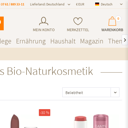
 37 61 / 889 33-11
Lieferland: Deutschland
Deutsch
Deutsch
0
MEIN KONTO
MERKZETTEL
WARENKORB
lege
Ernährung
Haushalt
Magazin
Theme

us Bio-Naturkosmetik
Auf den Merkzettel
-30 %
Auf den Merkzettel