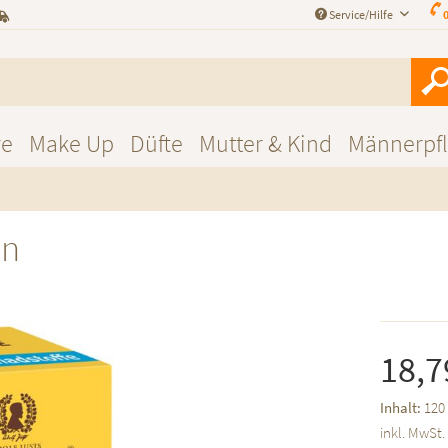
Service/Hilfe
0
re
Make Up
Düfte
Mutter & Kind
Männerpf
ln
18,7
Inhalt:
120 
inkl. MwSt