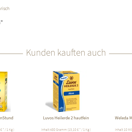
risch
n"
Kunden kauften auch
enStund
Luvos Heilerde 2 hautfein
Weleda M
€ * / 1 Kg )
Inhalt
480 Gramm
(13,10 € * / 1 Kg )
Inhalt
10 Mil