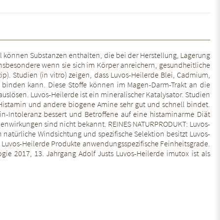
el können Substanzen enthalten, die bei der Herstellung, Lagerung
nsbesondere wenn sie sich im Körper anreichern, gesundheitliche
. Studien (in vitro) zeigen, dass Luvos-Heilerde Blei, Cadmium,
e) binden kann. Diese Stoffe können im Magen-Darm-Trakt an die
ösen. Luvos-Heilerde ist ein mineralischer Katalysator. Studien
de Histamin und andere biogene Amine sehr gut und schnell bindet.
in-Intoleranz bessert und Betroffene auf eine histaminarme Diät
ebenwirkungen sind nicht bekannt. REINES NATURPRODUKT: Luvos-
 natürliche Windsichtung und spezifische Selektion besitzt Luvos-
 Luvos-Heilerde Produkte anwendungsspezifische Feinheitsgrade.
gie 2017, 13. Jahrgang Adolf Justs Luvos-Heilerde imutox ist als