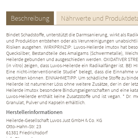
Beschreibung
Nährwerte und Produktdeta
Bindet Schadstoffe, unterstützt die Darmsanierung, wirkt als Rad
und Produktion entstehen oder als Verunreinigungen unabsichtli
Risiken ausgehen. WIRKPRINZIP: Luvos-Heilerde imutox hat beson
Quecksilber, Bestandteile des Amalgams (Schwermetalle), Weich
Heilerde gebunden und ausgeschieden werden. OXIDATIVER STRESS 
(in vitro) zeigen, dass Luvos-Heilerde ein Radikalfänger ist. BE
Eine nicht-interventionelle Studie* belegt, dass die Einnahme 
verzichten können. EINNAHMETIPP: Um schädliche Stoffe zu bin
Heilerde ist naturreiner Löss ohne weitere Zusätze, der in der l
Heilerde imutox besondere Bindungseigenschaften und eine kata
Luvos-Heilerde enthält keine Zusatzstoffe und ist vegan. * Dr. 
Granulat, Pulver und Kapseln erhältlich.
Herstellerinformationen
Heilerde-Gesellschaft Luvos Just GmbH & Co. KG
Otto-Hahn-Str. 23
61381 Friedrichsdorf