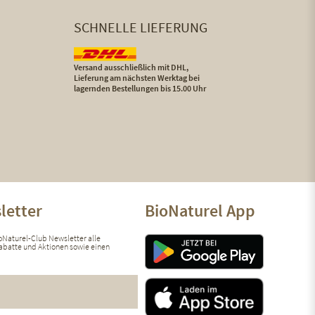
SCHNELLE LIEFERUNG
Versand ausschließlich mit DHL,
Lieferung am nächsten Werktag bei
lagernden Bestellungen bis 15.00 Uhr
letter
BioNaturel App
ioNaturel-Club Newsletter alle
 Rabatte und Aktionen sowie einen