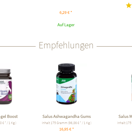
6,29 € *
Auf Lager
Empfehlungen
gel Boost
Salus Ashwagandha Gums
Salus 
 € * / 1 Kg )
Inhalt
175 Gramm
(96,86 € * / 1 Kg )
Inhalt
175
16,95 € *