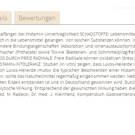
ils
Bewertungen
ikalfänger, bei Histamin-Unverträglichkeit SCHADSTOFFE: Lebensmitt
ch in die Lebensmittel gelangen. Von solchen Substanzen können, i
dere Bindungseigenschaften (Adsorption und Ionenaustauschprinzip)
macher (Phthalate) sowie Toxine (Bakterien- und Schimmelpilzgift
DURCH FREIE RADIKALE: Freie Radikale können oxidativen Stress ausl
I HISTAMIN-INTOLERANZ: Studien (in vitro) zeigen, dass Luvos-Heiler
von Luvos-Heilerde imutox die typischen Beschwerden einer Histam
den, sollte das Naturheilmittel regelmäßig eingenommen werden. N
etzten Eiszeit entstanden ist und in Deutschland gewonnen wird. Durch
lytische Wirkung. Entsprechend der gewünschten Wirkung haben die
med. M. Radecki, Dr. med. J. Kleinhenz, Kompendium Gastroenterolo