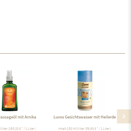
assageöl mit Arnika
Luvos Gesichtswasser mit Heilerde
liliter
(195,00 € * / 1 Liter )
Inhalt
150 Milliliter
(59,93 € * / 1 Liter )