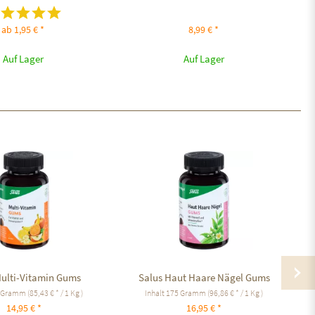
ab 1,95 € *
8,99 € *
Auf Lager
Auf Lager
Multi-Vitamin Gums
Salus Haut Haare Nägel Gums
 Gramm
(85,43 € * / 1 Kg )
Inhalt
175 Gramm
(96,86 € * / 1 Kg )
14,95 € *
16,95 € *