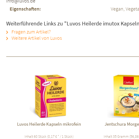
info@luvos.de
Eigenschaften:
Vegan, Vegeta
Weiterführende Links zu "Luvos Heilerde imutox Kapsel
Fragen zum Artikel?
Weitere Artikel von Luvos
Luvos Heilerde Kapseln mikrofein
Jentschura Morg
Inhalt
60 Stück
(0,17 € * / 1 Stück)
Inhalt
35 Gramm
(56,86 