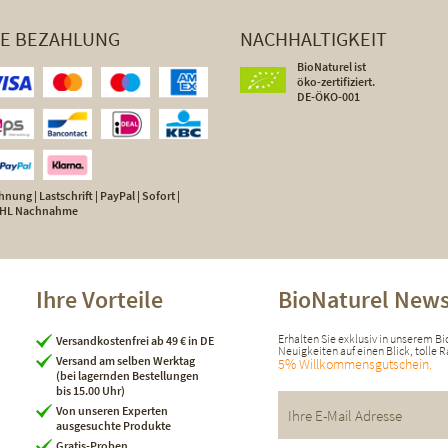
HE BEZAHLUNG
NACHHALTIGKEIT
BioNaturel ist
öko-zertifiziert.
DE-ÖKO-001
nung | Lastschrift | PayPal | Sofort |
 DHL Nachnahme
Ihre Vorteile
BioNaturel News
Erhalten Sie exklusiv in unserem B
Versandkostenfrei ab 49 € in DE
Neuigkeiten auf einen Blick, tolle
Versand am selben Werktag
5% Willkommensgutschein.
(bei lagernden Bestellungen
bis 15.00 Uhr)
Von unseren Experten
ausgesuchte Produkte
Gratis-Proben