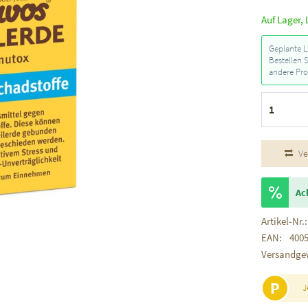
Auf Lager, 
Geplante L
Bestellen 
andere Pro
Ve
Ac
Artikel-Nr.:
EAN:
400
Versandge
P
J