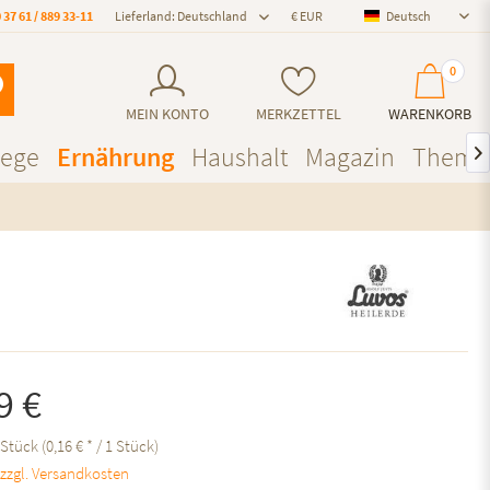
 37 61 / 889 33-11
Lieferland: Deutschland
Deutsch
Deutsch
0
MEIN KONTO
MERKZETTEL
WARENKORB
lege
Ernährung
Haushalt
Magazin
Theme

9 €
Stück (0,16 € * / 1 Stück)
.
zzgl. Versandkosten