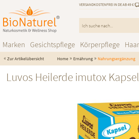
VERSANDKOSTENFREI IN DE AB 49 €
Marken
Gesichtspflege
Körperpflege
Haa
«
»
»
Zur Artikelübersicht
Home
Ernährung
Nahrungsergänzung
Luvos Heilerde imutox Kapse