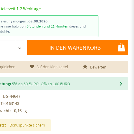
Lieferzeit 1-2 Werktage
ieferung
morgen, 08.08.2026
Sie innerhalb von
6 Stunden und 21 Minuten
dieses und
dukte.
IN DEN WARENKORB
rgleichen
Auf den Merkzettel
Bewerten
htung:
5% ab 60 EURO | 8% ab 100 EURO
BG-44647
5120163143
wicht:
0,16 kg
etzt
Bonuspunkte sichern