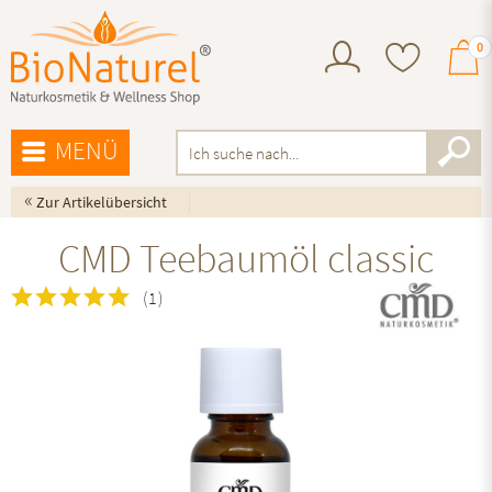
0
MENÜ
«
Zur Artikelübersicht
CMD Teebaumöl classic
(
1
)