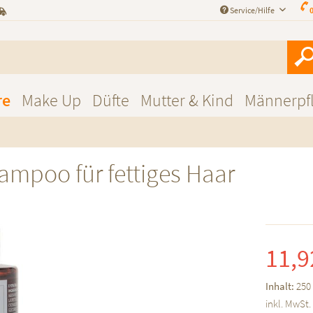
Service/Hilfe
0
re
Make Up
Düfte
Mutter & Kind
Männerpf
ampoo für fettiges Haar
11,9
Inhalt:
250 
inkl. MwSt