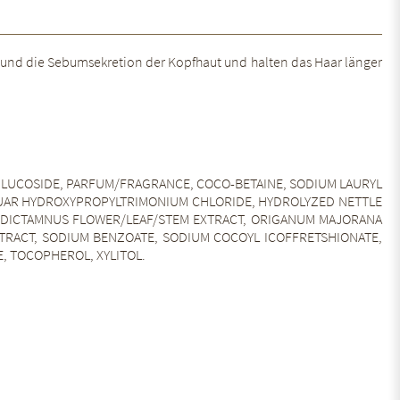
a und die Sebumsekretion der Kopfhaut und halten das Haar länger
GLUCOSIDE, PARFUM/FRAGRANCE, COCO-BETAINE, SODIUM LAURYL
 GUAR HYDROXYPROPYLTRIMONIUM CHLORIDE, HYDROLYZED NETTLE
NUM DICTAMNUS FLOWER/LEAF/STEM EXTRACT, ORIGANUM MAJORANA
XTRACT, SODIUM BENZOATE, SODIUM COCOYL ICOFFRETSHIONATE,
, TOCOPHEROL, XYLITOL.