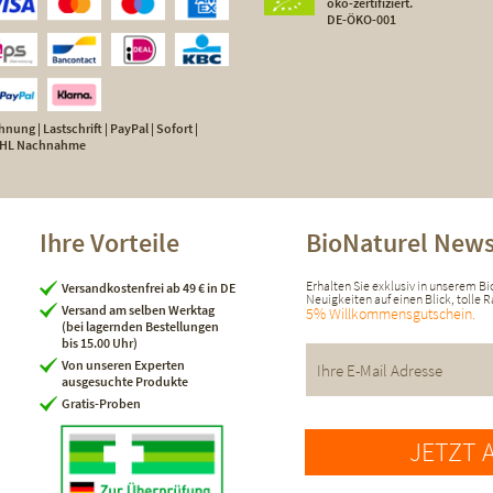
öko-zertifiziert.
DE-ÖKO-001
nung | Lastschrift | PayPal | Sofort |
 DHL Nachnahme
Ihre Vorteile
BioNaturel News
Erhalten Sie exklusiv in unserem B
Versandkostenfrei ab 49 € in DE
Neuigkeiten auf einen Blick, tolle
Versand am selben Werktag
5% Willkommensgutschein.
(bei lagernden Bestellungen
bis 15.00 Uhr)
Von unseren Experten
ausgesuchte Produkte
Gratis-Proben
JETZT 