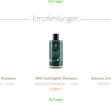
Auf Lager
Empfehlungen
n Shampoo
GRN Feuchtigkeit Shampoo
Benecos 2in1
 € * / 1 Liter )
Inhalt
300 Milliliter
(49,83 € * / 1 Liter )
Inhalt
950 M
14,95 € *
Auf Lager