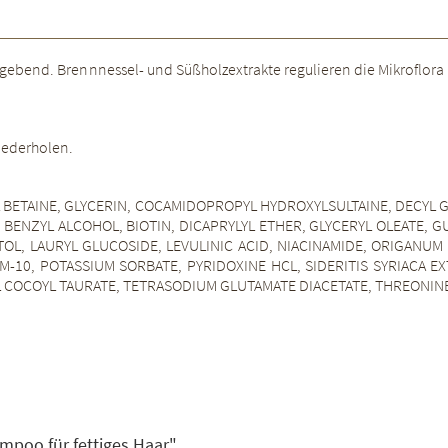
gebend. Brennnessel- und Süßholzextrakte regulieren die Mikroflor
iederholen.
BETAINE, GLYCERIN, COCAMIDOPROPYL HYDROXYLSULTAINE, DECYL 
 BENZYL ALCOHOL, BIOTIN, DICAPRYLYL ETHER, GLYCERYL OLEATE,
TITOL, LAURYL GLUCOSIDE, LEVULINIC ACID, NIACINAMIDE, ORIGA
-10, POTASSIUM SORBATE, PYRIDOXINE HCL, SIDERITIS SYRIACA E
COCOYL TAURATE, TETRASODIUM GLUTAMATE DIACETATE, THREONINE
mpoo für fettiges Haar"