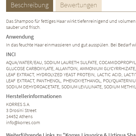
Beschreibung
Bewertungen
Das Shampoo für fettiges Haar wirkt tiefenreinigend und volumen
sauber und frisch.
Anwendung
In das feuchte Haar einmassieren und gut ausspülen. Bei Bedarf w
INCI
AQUA/WATER/EAU, SODIUM LAURETH SULFATE, COCAMIDOPROPYL 
GLUCOSE CARBOXYLATE, ALLANTOIN, AMMONIUM GLYCYRRHIZATE,
LEAF EXTRACT, HYDROLYZED YEAST PROTEIN, LACTIC ACID, LAC
LEAF EXTRACT, PANTHENOL, PHENOXYETHANOL, POLYQUATERNIUM
SODIUM DEHYDROACETATE, SODIUM LEVULINATE, SODIUM METHYL 
Herstellerinformationen
KORRES S.A.
3 Drosini Street
14452 Athens
info@korres.com
Weiterführende Links zu "Korres Liquorice & Urtiqua Sha