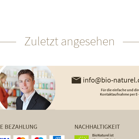
Zuletzt angesehen
info@bio-naturel.
Für die einfache und dir
Kontaktaufnahme per E-
HE BEZAHLUNG
NACHHALTIGKEIT
BioNaturel ist