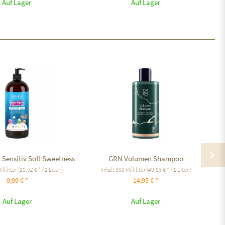
Auf Lager
Auf Lager
 Sensitiv Soft Sweetness
GRN Volumen Shampoo
illiliter
(10,52 € * / 1 Liter )
Inhalt
300 Milliliter
(49,83 € * / 1 Liter )
9,99 € *
14,95 € *
Auf Lager
Auf Lager