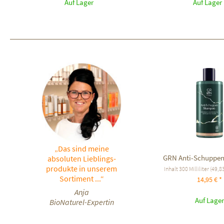
Auf Lager
Auf Lager
„Das sind meine
GRN Anti-Schuppe
absoluten Lieblings-
produkte in unserem
Inhalt
300 Milliliter
(49,83
Sortiment ...“
14,95 € *
Anja
Auf Lager
BioNaturel-Expertin