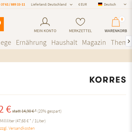
 37 61 / 889 33-11
Lieferland: Deutschland
Deutsch
Deutsch
0
MEIN KONTO
MERKZETTEL
WARENKORB
lege
Ernährung
Haushalt
Magazin
Theme

2 €
statt 14,90 € *
(
20
% gespart)
Milliliter (47,68 € * / 1Liter)
.
zzgl. Versandkosten