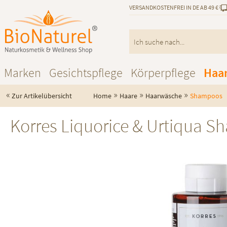
VERSANDKOSTENFREI IN DE AB 49 €
Marken
Gesichtspflege
Körperpflege
Haa
«
»
»
»
Zur Artikelübersicht
Home
Haare
Haarwäsche
Shampoos
Korres Liquorice & Urtiqua Sh