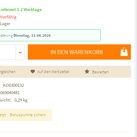
Lieferzeit 1-2 Werktage
tierfähig
 Lager
ieferung
Dienstag, 11.08.2026
IN DEN WARENKORB
rgleichen
Auf den Merkzettel
Bewerten
KO0300132
3069040481
wicht:
0,29 kg
etzt
Bonuspunkte sichern