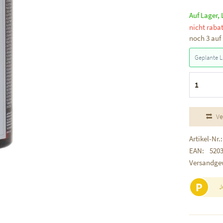
Auf Lager, 
nicht rabat
noch 3 auf
Geplante L
Ve
Artikel-Nr.:
EAN:
520
Versandge
P
J