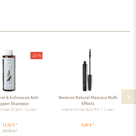
-20 %
rel & Echinacea Anti-
Benecos Natural Mascara Multi
uppen Shampoo
Effects
lliliter
(47,68 € * / 1 Liter )
Inhalt
8 Milliliter
(623,75 € * / 1 Liter )
11,92 € *
4,99 € *
14,90 € *