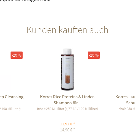
Kunden kauften auch
-20 %
-20 %
ep Cleansing
Korres Rice Proteins & Linden
Korres Lau
Shampoo für...
Sch
/ 100 Milliliter)
Inhalt
250 Milliliter
(4,77 € * / 100 Milliliter)
Inhalt
250 Mi
11,92 € *
14,90 € *