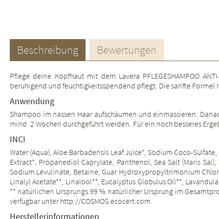
Beschreibung
Bewertungen
Pflege deine Kopfhaut mit dem Lavera PFLEGESHAMPOO ANTI-SC
beruhigend und feuchtigkeitsspendend pflegt. Die sanfte Formel 
Anwendung
Shampoo im nassen Haar aufschäumen und einmassieren. Danach g
mind. 2 Wochen durchgeführt werden. Für ein noch besseres Erge
INCI
Water (Aqua), Aloe Barbadensis Leaf Juice*, Sodium Coco-Sulfate,
Extract*, Propanediol Caprylate, Panthenol, Sea Salt (Maris Sal),
Sodium Levulinate, Betaine, Guar Hydroxypropyltrimonium Chlori
Linalyl Acetate**, Linalool**, Eucalyptus Globulus Oil**, Lavandul
** natürlichen Ursprungs 99 % natürlicher Ursprung im Gesamtp
verfügbar unter http://COSMOS.ecocert.com
Herstellerinformationen