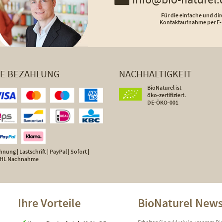
Für die einfache und dir
Kontaktaufnahme per E-
HE BEZAHLUNG
NACHHALTIGKEIT
BioNaturel ist
öko-zertifiziert.
DE-ÖKO-001
nung | Lastschrift | PayPal | Sofort |
 DHL Nachnahme
Ihre Vorteile
BioNaturel News