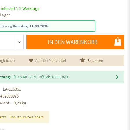
Lieferzeit 1-2 Werktage
 Lager
ieferung
Dienstag, 11.08.2026
IN DEN WARENKORB
rgleichen
Auf den Merkzettel
Bewerten
htung:
5% ab 60 EURO | 8% ab 100 EURO
LA-116361
1457666973
wicht:
0,29 kg
etzt
Bonuspunkte sichern