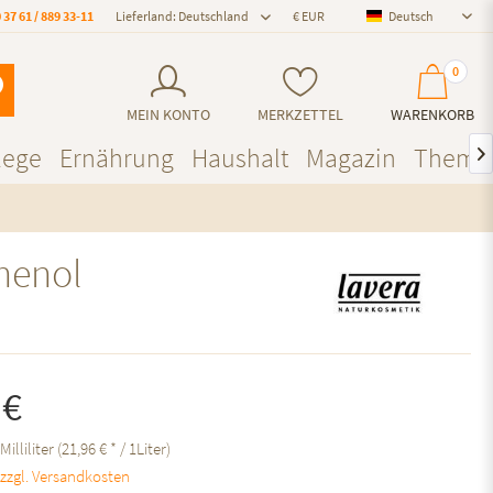
 37 61 / 889 33-11
Lieferland: Deutschland
Deutsch
Deutsch
0
MEIN KONTO
MERKZETTEL
WARENKORB
lege
Ernährung
Haushalt
Magazin
Theme

henol
 €
Milliliter (21,96 € * / 1Liter)
.
zzgl. Versandkosten