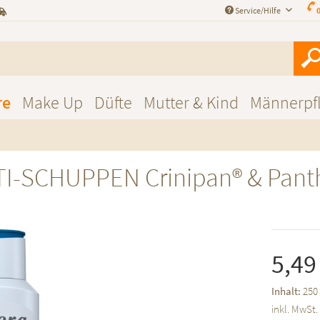
Service/Hilfe
0
re
Make Up
Düfte
Mutter & Kind
Männerpf
-SCHUPPEN Crinipan® & Pant
5,49
Inhalt:
250 
inkl. MwSt