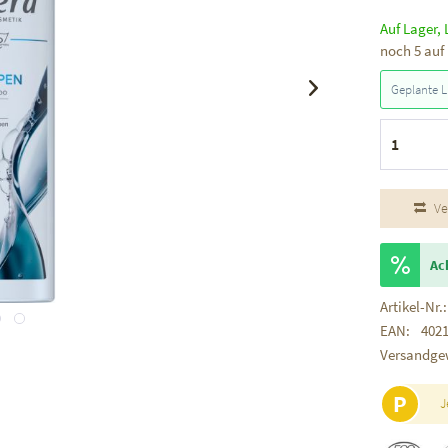
Auf Lager, 
noch 5 auf
Geplante L
Ve
Ac
Artikel-Nr.:
EAN:
402
Versandge
P
J