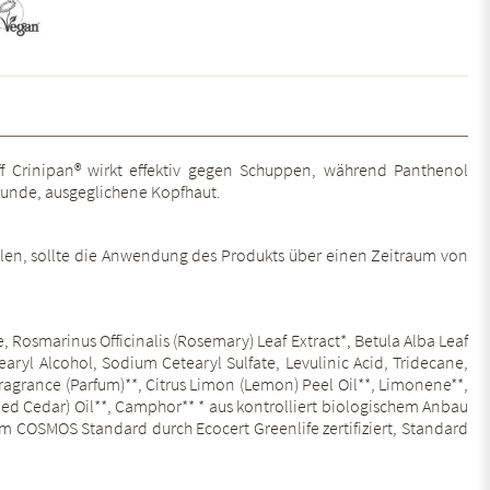
 Crinipan® wirkt effektiv gegen Schuppen, während Panthenol
esunde, ausgeglichene Kopfhaut.
len, sollte die Anwendung des Produkts über einen Zeitraum von
Rosmarinus Officinalis (Rosemary) Leaf Extract*, Betula Alba Leaf
earyl Alcohol, Sodium Cetearyl Sulfate, Levulinic Acid, Tridecane,
grance (Parfum)**, Citrus Limon (Lemon) Peel Oil**, Limonene**,
n Red Cedar) Oil**, Camphor** * aus kontrolliert biologischem Anbau
COSMOS Standard durch Ecocert Greenlife zertifiziert, Standard