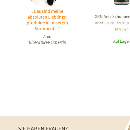
„Das sind meine
GRN Anti-Schuppe
absoluten Lieblings-
produkte in unserem
Inhalt
300 Milliliter
(49,83
Sortiment ...“
14,95 € *
Anja
Auf Lager
BioNaturel-Expertin
SIE HABEN FRAGEN?