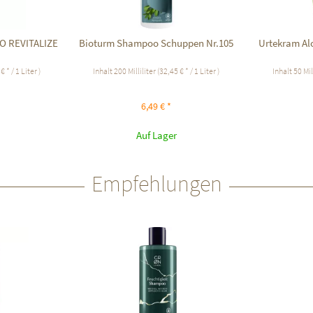
O REVITALIZE
Bioturm Shampoo Schuppen Nr.105
Urtekram Alo
.
€ * / 1 Liter )
Inhalt
200 Milliliter
(32,45 € * / 1 Liter )
Inhalt
50 Mil
6,49 € *
Auf Lager
Empfehlungen