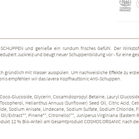
HUPPEN und genieße ein rundum frisches Gefühl. Der Wirkstoff
reduziert Juckreiz und beugt neuer Schuppenbildung vor - für eine g
ründlich mit Wasser ausspülen. Um nachweisliche Effekte zu erzie
bnis empfehlen wir das lavera Kopfhauttonic Anti-Schuppen.
 Coco-Glucoside, Glycerin, Cocamidopropyl Betaine, Lauryl Glucoside, 
 Tocopherol, Helianthus Annuus (Sunflower) Seed Oil, Citric Acid, Cet
de, Sodium Anisate, Undecane, Sodium Sulfate, Sodium Chloride, Fra
a Oil/Extract**, Pinene**, Citronellol**, Juniperus Virginiana (Easter
rodukt 12 % Bio-Anteil am Gesamtprodukt COSMOS ORGANIC nach dem 