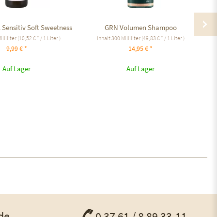
 Sensitiv Soft Sweetness
GRN Volumen Shampoo
illiliter
(10,52 € * / 1 Liter )
Inhalt
300 Milliliter
(49,83 € * / 1 Liter )
9,99 € *
14,95 € *
Auf Lager
Auf Lager
de
0 37 61 / 8 89 33-11