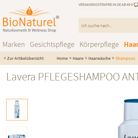
VERSANDKOSTENFREI IN DE AB 49 €
Marken
Gesichtspflege
Körperpflege
Haa
«
»
»
»
Zur Artikelübersicht
Home
Haare
Haarwäsche
Shampoos
Lavera PFLEGESHAMPOO ANTI