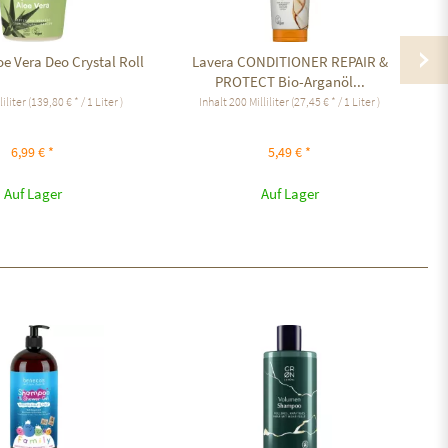
e Vera Deo Crystal Roll
Lavera CONDITIONER REPAIR &
Be
PROTECT Bio-Arganöl...
liliter
(139,80 € * / 1 Liter )
Inhalt
200 Milliliter
(27,45 € * / 1 Liter )
6,99 € *
5,49 € *
Auf Lager
Auf Lager