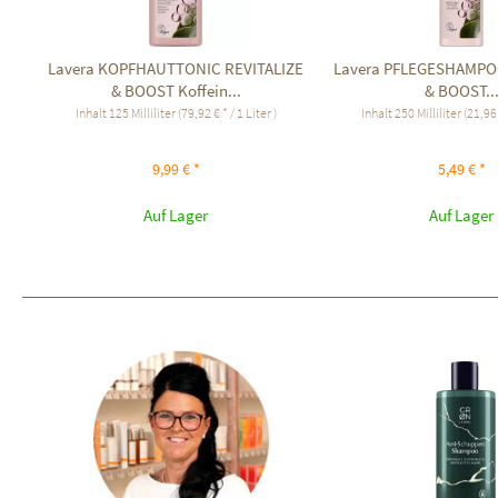
Lavera KOPFHAUTTONIC REVITALIZE
Lavera PFLEGESHAMPO
& BOOST Koffein...
& BOOST..
Inhalt
125 Milliliter
(79,92 € * / 1 Liter )
Inhalt
250 Milliliter
(21,96 
9,99 € *
5,49 € *
Auf Lager
Auf Lager