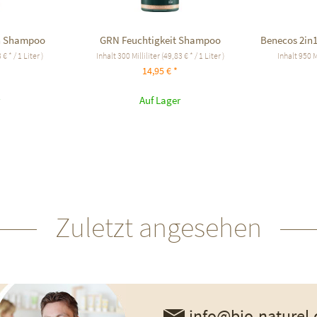
n Shampoo
GRN Feuchtigkeit Shampoo
Benecos 2in1
 € * / 1 Liter )
Inhalt
300 Milliliter
(49,83 € * / 1 Liter )
Inhalt
950 M
14,95 € *
Auf Lager
Zuletzt angesehen
info@bio-naturel.