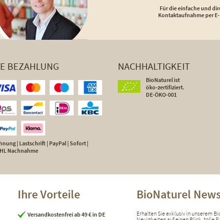
Für die einfache und dir
Kontaktaufnahme per E-
HE BEZAHLUNG
NACHHALTIGKEIT
BioNaturel ist
öko-zertifiziert.
DE-ÖKO-001
nung | Lastschrift | PayPal | Sofort |
 DHL Nachnahme
Ihre Vorteile
BioNaturel News
Erhalten Sie exklusiv in unserem B
Versandkostenfrei ab 49 € in DE
Neuigkeiten auf einen Blick, tolle