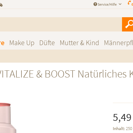
Service/Hilfe
0
re
Make Up
Düfte
Mutter & Kind
Männerpf
ALIZE & BOOST Natürliches K
5,49
Inhalt:
250 