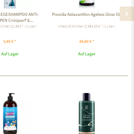
FLEGESHAMPOO ANTI-
Provida Astaxanthin Ageless Glow Oil
L
EN Crinipan® &...
lliliter
(21,96 € * / 1 Liter )
Inhalt
15 Milliliter
(2.993,33 € * / 1 Liter )
5,49 € *
44,90 € *
Auf Lager
Auf Lager