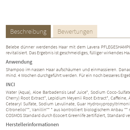
Beschreibung
Bewertungen
Belebe dünner werdendes Haar mit dem Lavera PFLEGESHAMPOO RE
revitalisiert. Das Ergebnis ist geschmeidiges, fülliger wirkendes 
Anwendung
Shampoo im nassen Haar aufschäumen und einmassieren. Danach g
mind. 4 Wochen durchgeführt werden. Für ein noch besseres Ergeb
INCI
Water (Aqua), Aloe Barbadensis Leaf Juice*, Sodium Coco-Sulfate
Cherry) Root Extract*, Lepidium Meyenii Root Extract*, Caffeine,
Cetearyl Sulfate, Sodium Levulinate, Guar Hydroxypropyltrimoni
Citronellol**, Vanillin** * aus kontrolliert biologischem Anb
COSMOS Standard durch Ecocert Greenlife zertifiziert, Standard 
Herstellerinformationen