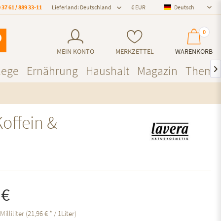
 37 61 / 889 33-11
Lieferland: Deutschland
Deutsch
Deutsch
0
MEIN KONTO
MERKZETTEL
WARENKORB
lege
Ernährung
Haushalt
Magazin
Theme

offein &
 €
Milliliter (21,96 € * / 1Liter)