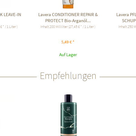
K LEAVE-IN
Lavera CONDITIONER REPAIR &
Lavera P
PROTECT Bio-Arganöl...
SCHUPP
€ * / 1 Liter )
Inhalt
200 Milliliter
(27,45 € * / 1 Liter )
Inhalt
250 Mi
5,49 € *
Auf Lager
Empfehlungen