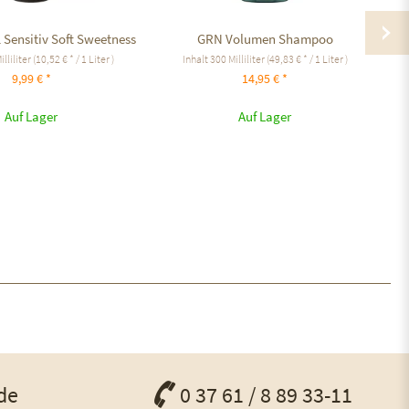
 Sensitiv Soft Sweetness
GRN Volumen Shampoo
illiliter
(10,52 € * / 1 Liter )
Inhalt
300 Milliliter
(49,83 € * / 1 Liter )
9,99 € *
14,95 € *
Auf Lager
Auf Lager
de
0 37 61 / 8 89 33-11