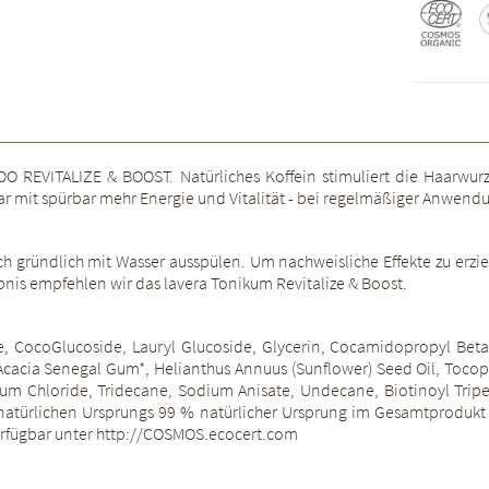
VITALIZE & BOOST. Natürliches Koffein stimuliert die Haarwurzeln
Haar mit spürbar mehr Energie und Vitalität - bei regelmäßiger Anwend
ründlich mit Wasser ausspülen. Um nachweisliche Effekte zu erzie
nis empfehlen wir das lavera Tonikum Revitalize & Boost.
, CocoGlucoside, Lauryl Glucoside, Glycerin, Cocamidopropyl Betaine
 Acacia Senegal Gum*, Helianthus Annuus (Sunflower) Seed Oil, Tocoph
um Chloride, Tridecane, Sodium Anisate, Undecane, Biotinoyl Tripe
au ** natürlichen Ursprungs 99 % natürlicher Ursprung im Gesamtpr
verfügbar unter http://COSMOS.ecocert.com