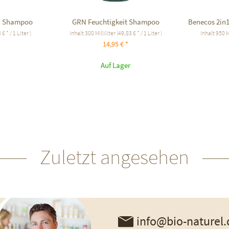
n Shampoo
GRN Feuchtigkeit Shampoo
Benecos 2in1
 € * / 1 Liter )
Inhalt
300 Milliliter
(49,83 € * / 1 Liter )
Inhalt
950 M
14,95 € *
Auf Lager
Zuletzt angesehen
info@bio-naturel.