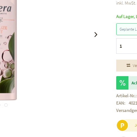
inkl. MwSt
Auf Lager, 
Geplante L
Ve
Ac
Artikel-Nr.:
EAN:
402
Versandge
P
J