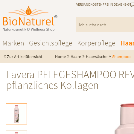
VERSANDKOSTENFREI IN DE AB 49 €
Marken
Gesichtspflege
Körperpflege
Haa
«
»
»
»
Zur Artikelübersicht
Home
Haare
Haarwäsche
Shampoos
Lavera PFLEGESHAMPOO REVIT
pflanzliches Kollagen