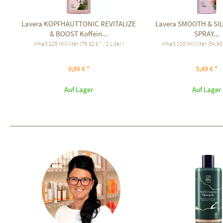
Lavera KOPFHAUTTONIC REVITALIZE
Lavera SMOOTH & SIL
& BOOST Koffein...
SPRAY...
Inhalt
125 Milliliter
(79,92 € * / 1 Liter )
Inhalt
100 Milliliter
(54,90 
9,99 € *
5,49 € *
Auf Lager
Auf Lager