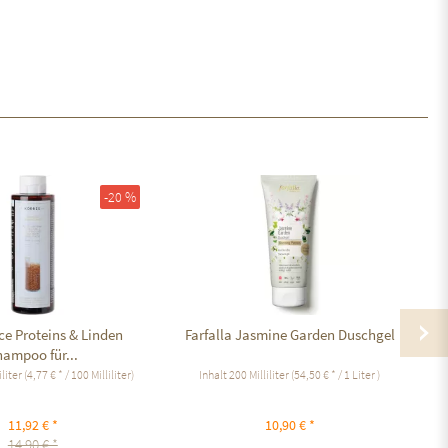
-20 %
ce Proteins & Linden
Farfalla Jasmine Garden Duschgel
hampoo für...
iliter
(4,77 € * / 100 Milliliter)
Inhalt
200 Milliliter
(54,50 € * / 1 Liter )
11,92 € *
10,90 € *
14,90 € *