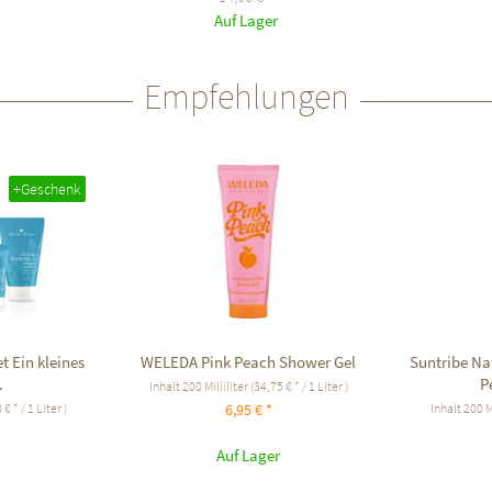
Auf Lager
Empfehlungen
+Geschenk
t Ein kleines
WELEDA Pink Peach Shower Gel
Suntribe Na
.
P
Inhalt
200 Milliliter
(34,75 € * / 1 Liter )
€ * / 1 Liter )
Inhalt
200 M
6,95 € *
Auf Lager