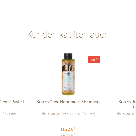
Kunden kauften auch
-20 %
eme Pastell
Korres Olive Nährendes Shampoo
Korres Ri
m
S
 * / 1 Liter )
Inhalt
250 Milliliter
(47,68 € * / 1 Liter )
Inhalt
250 Mill
11,92 € *
14,90 € *