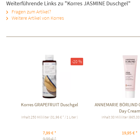
Weiterführende Links zu "Korres JASMINE Duschgel"
Fragen zum Artikel?
Weitere Artikel von Korres
-20 %
Korres GRAPEFRUIT Duschgel
ANNEMARIE BÖRLIND Cr
Day Crea
Inhalt
250 Milliliter
(31,96 € * / 1 Liter )
Inhalt
30 Milliliter
(665,00 €
7,99 € *
19,95 € *
9,99 € *