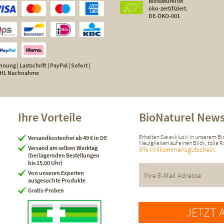
BioNaturel ist
öko-zertifiziert.
DE-ÖKO-001
nung | Lastschrift | PayPal | Sofort |
 DHL Nachnahme
Ihre Vorteile
BioNaturel News
Erhalten Sie exklusiv in unserem B
Versandkostenfrei ab 49 € in DE
Neuigkeiten auf einen Blick, tolle
Versand am selben Werktag
5% Willkommensgutschein.
(bei lagernden Bestellungen
bis 15.00 Uhr)
Von unseren Experten
ausgesuchte Produkte
Gratis-Proben
JETZT 