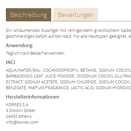
Beschreibung
Bewertungen
Ein schäumendes Duschgel mit reinigendem griechischem Salbeiex
geschmeidiges Gefühl auf der Haut. Für alle Hauttypen geeignet, a
Anwendung
Täglich nach Bedarf anwenden
INCI
AQUA/WATER/EAU, COCAMIDOPROPYL BETAINE, SODIUM COCOYL I
BARBADENSIS LEAF JUICE POWDER, DISODIUM COCOYL GLUTAMAT
EXTRACT, SODIUM ACETATE, SODIUM CHLORIDE, SODIUM COCOYL
BENZOATE, PARFUM/FRAGRANCE, LACTIC ACID, SODIUM HYDROXI
Herstellerinformationen
KORRES S.A.
3 Drosini Street
14452 Athens
info@korres.com