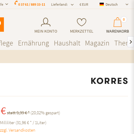
lfe
0 37 61 / 889 33-11
Lieferland:
Deutsch
Deutsch
0
MEIN KONTO
MERKZETTEL
WARENKORB
lege
Ernährung
Haushalt
Magazin
Them

 €
statt 9,99 € *
(
20,02
% gespart)
Milliliter (31,96 € * / 1Liter)
.
zzgl. Versandkosten