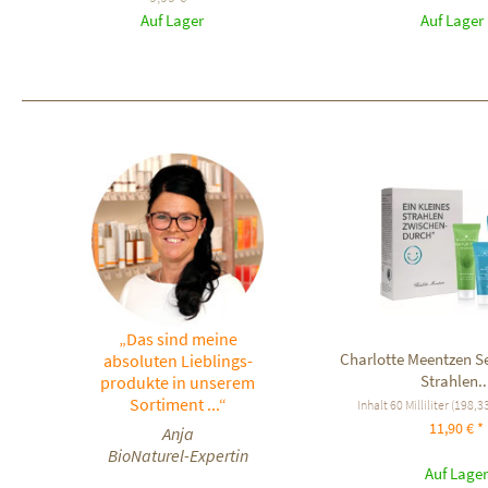
Auf Lager
Auf Lager
„Das sind meine
Charlotte Meentzen Se
absoluten Lieblings-
Strahlen..
produkte in unserem
Sortiment ...“
Inhalt
60 Milliliter
(198,33 
11,90 € *
Anja
BioNaturel-Expertin
Auf Lager