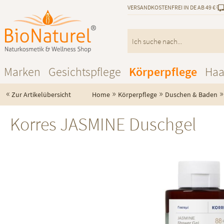
VERSANDKOSTENFREI IN DE AB 49 €
Marken
Gesichtspflege
Körperpflege
Haa
«
»
»
»
Zur Artikelübersicht
Home
Körperpflege
Duschen & Baden
Korres JASMINE Duschgel