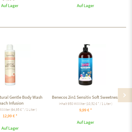
Auf Lager
Auf Lager
tural Gentle Body Wash
Benecos 2in1 Sensitiv Soft Sweetness
B
each Infusion
Inhalt
950 Milliliter
(10,52 € * / 1 Liter )
illiliter
(64,95 € * / 1 Liter )
9,99 € *
12,99 € *
Auf Lager
Auf Lager