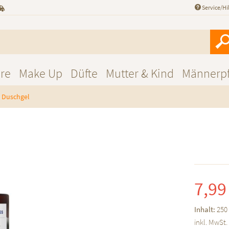
Service/Hi
re
Make Up
Düfte
Mutter & Kind
Männerpf
Duschgel
7,99
Inhalt:
250 
inkl. MwSt