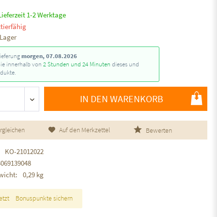
Lieferzeit 1-2 Werktage
tierfähig
 Lager
ieferung
morgen, 07.08.2026
Sie innerhalb von
2 Stunden und 24 Minuten
dieses und
dukte.
IN DEN WARENKORB
rgleichen
Auf den Merkzettel
Bewerten
KO-21012022
3069139048
wicht:
0,29 kg
etzt
Bonuspunkte sichern