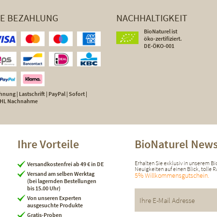
HE BEZAHLUNG
NACHHALTIGKEIT
BioNaturel ist
öko-zertifiziert.
DE-ÖKO-001
nung | Lastschrift | PayPal | Sofort |
 DHL Nachnahme
Ihre Vorteile
BioNaturel News
Erhalten Sie exklusiv in unserem B
Versandkostenfrei ab 49 € in DE
Neuigkeiten auf einen Blick, tolle
Versand am selben Werktag
5% Willkommensgutschein.
(bei lagernden Bestellungen
bis 15.00 Uhr)
Von unseren Experten
ausgesuchte Produkte
Gratis-Proben