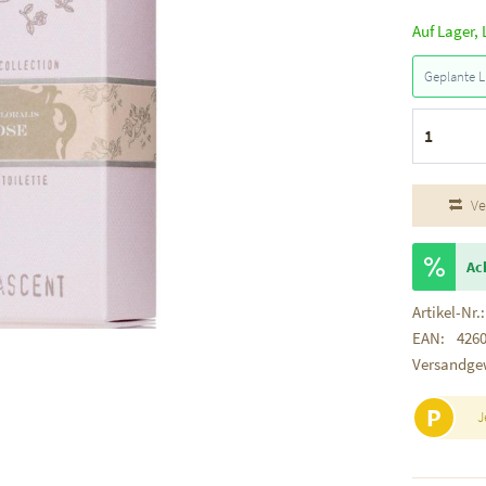
Auf Lager, 
Geplante L
Ve
Ac
Artikel-Nr.:
EAN:
426
Versandge
P
J