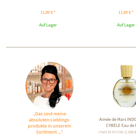
11,90 € *
11,90 € *
Auf Lager
Auf Lager
„Das sind meine
Aimée de Mars IN
absoluten Lieblings-
CYBELE Eau de 
produkte in unserem
Sortiment ...“
Inhalt
30 Milliliter
(2.066,67