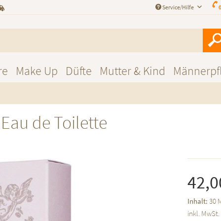
Service/Hilfe
0
re
Make Up
Düfte
Mutter & Kind
Männerpf
 Eau de Toilette
42,0
Inhalt:
30 M
inkl. MwSt