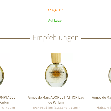
ab 6,48 € *
Auf Lager
Empfehlungen
DOMPTABLE
Aimée de Mars ADOREE HATHOR Eau
Aimée de M
Parfum
de Parfum
 € * / 1 Liter )
Inhalt
30 Milliliter
(2.066,67 € * / 1 Liter )
Inhalt
30 Mill