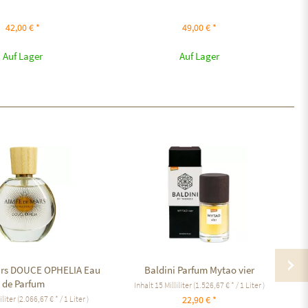
42,00 € *
49,00 € *
Auf Lager
Auf Lager
ars DOUCE OPHELIA Eau
Baldini Parfum Mytao vier
de Parfum
Inhalt
15 Milliliter
(1.526,67 € * / 1 Liter )
iliter
(2.066,67 € * / 1 Liter )
22,90 € *