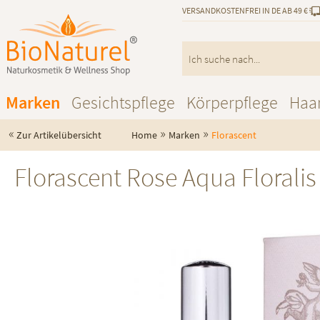
VERSANDKOSTENFREI IN DE AB 49 €
Marken
Gesichtspflege
Körperpflege
Haa
«
»
»
Zur Artikelübersicht
Home
Marken
Florascent
Florascent Rose Aqua Floralis