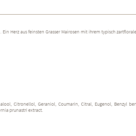
ze. Ein Herz aus feinsten Grasser Mairosen mit ihrem typisch zartflo
l, Citronellol, Geraniol, Coumarin, Citral, Eugenol, Benzyl benz
nia prunastri extract.