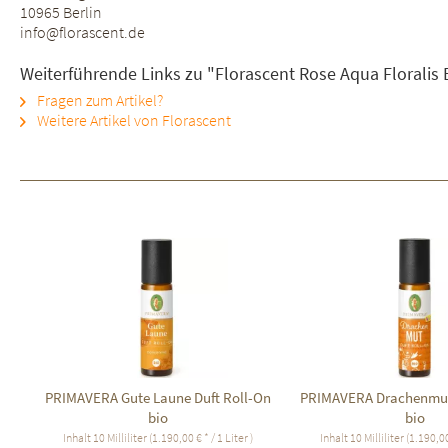
10965 Berlin
info@florascent.de
Weiterführende Links zu "Florascent Rose Aqua Floralis 
Fragen zum Artikel?
Weitere Artikel von Florascent
PRIMAVERA Gute Laune Duft Roll-On
PRIMAVERA Drachenmut 
bio
bio
Inhalt
10 Milliliter
(1.190,00 € * / 1 Liter )
Inhalt
10 Milliliter
(1.190,00 