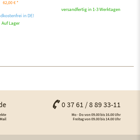
62,00 € *
versandfertig in 1-3 Werktagen
dkostenfrei in DE!
Auf Lager
de
0 37 61 / 8 89 33-11
ekte
Mo - Do von 09.00 bis 16.00 Uhr
Mail
Freitag von 09.00 bis 14.00 Uhr