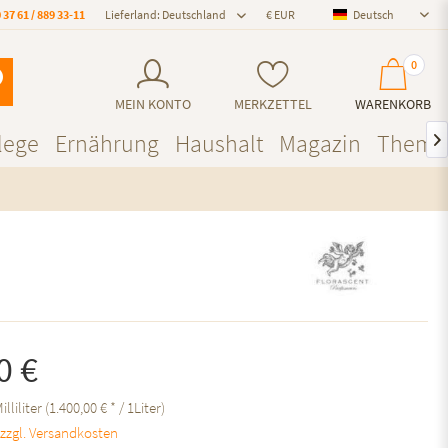
 37 61 / 889 33-11
Lieferland: Deutschland
Deutsch
Deutsch
0
MEIN KONTO
MERKZETTEL
WARENKORB
lege
Ernährung
Haushalt
Magazin
Theme

0 €
illiliter (1.400,00 € * / 1Liter)
.
zzgl. Versandkosten