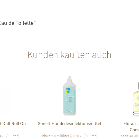
Eau de Toilette"
Kunden kauften auch
Duft Roll On
Sonett Händedesinfektionsmittel
Florasc
Comp
€ * / 1 Liter )
Inhalt
300 Milliliter
(21,60 € * / 1 Liter )
Inhalt
30 Mill