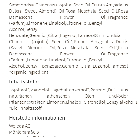
Simmondsia Chinensis (Jojoba) Seed Oil,Prunus Amygdalus
Dulcis (Sweet Almond) Oil,Rosa Moschata Seed Oil,Rosa
Damascena Flower Oil,Fragrance
(Parfum),Limonene,Linalool,Citronellol,Benzyl
Alcohol,Benzyl
Benzoate,Geraniol,Citral,Eugenol,FarnesolSimmondsia
Chinensis (Jojoba) Seed Oil*,Prunus Amygdalus Dulcis
(Sweet Almond) Oil,Rosa Moschata Seed Oil*,Rosa
Damascena Flower Oil,Fragrance
(Parfum),Limonene,Linalool,Citronellol,Benzyl
Alcohol,Benzyl Benzoate,Geraniol,Citral,Eugenol,Farnesol
*organic ingredient
Inhaltsstoffe
Jojobaöl*,Mandelöl,Hagebuttenkernöl*,Rosenöl,Duft aus
natürlichen ätherischen Ölen und/oder
Pflanzenextrakten,Limonen,Linalool,Citronellol,Benzylalkohol,
*Bio-Inhaltsstoff
Herstellerinformationen
Weleda AG
Möhlerstraße 3