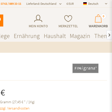
 37 61 / 889 33-11
Lieferland: Deutschland
Deutsch
Deutsch
0
MEIN KONTO
MERKZETTEL
WARENKORB
lege
Ernährung
Haushalt
Magazin
Theme

 €
 Gramm (27,45 € * / 1Kg)
.
zzgl. Versandkosten