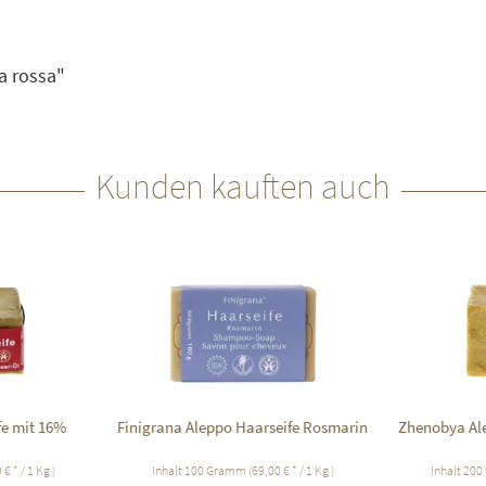
a rossa"
Kunden kauften auch
fe mit 16%
Finigrana Aleppo Haarseife Rosmarin
Zhenobya Ale
 € * / 1 Kg )
Inhalt
100 Gramm
(69,00 € * / 1 Kg )
Inhalt
200