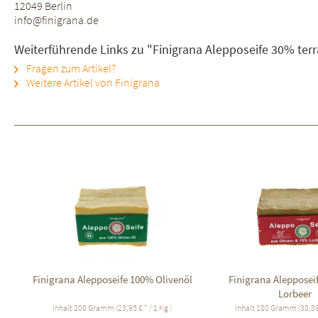
12049 Berlin
info@finigrana.de
Weiterführende Links zu "Finigrana Alepposeife 30% terr
Fragen zum Artikel?
Weitere Artikel von Finigrana
Finigrana Alepposeife 100% Olivenöl
Finigrana Alepposei
Lorbeer
Inhalt
200 Gramm
(23,95 € * / 1 Kg )
Inhalt
180 Gramm
(38,89