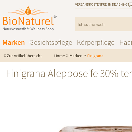
VERSANDKOSTENFREI IN DE AB 49 €
Marken
Gesichtspflege
Körperpflege
Haa
«
»
»
Zur Artikelübersicht
Home
Marken
Finigrana
Finigrana Alepposeife 30% ter