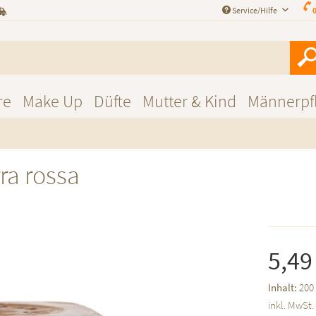
Service/Hilfe
0
re
Make Up
Düfte
Mutter & Kind
Männerpf
ra rossa
5,49
Inhalt:
200
inkl. MwSt