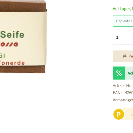
Auf Lager, 
Geplante L
Ve
Ac
Artikel-Nr.:
EAN:
426
Versandge
P
J