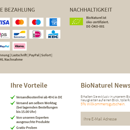
HE BEZAHLUNG
NACHHALTIGKEIT
BioNaturel ist
öko-zertifiziert.
DE-ÖKO-001
nung | Lastschrift | PayPal | Sofort |
 DHL Nachnahme
Ihre Vorteile
BioNaturel News
Erhalten Sie exklusiv in unserem B
Versandkostenfrei ab 49 € in DE
Neuigkeiten auf einen Blick, tolle
Versand am selben Werktag
5% Willkommensgutschein.
(bei lagernden Bestellungen
bis 15.00 Uhr)
Von unseren Experten
ausgesuchte Produkte
Gratis-Proben