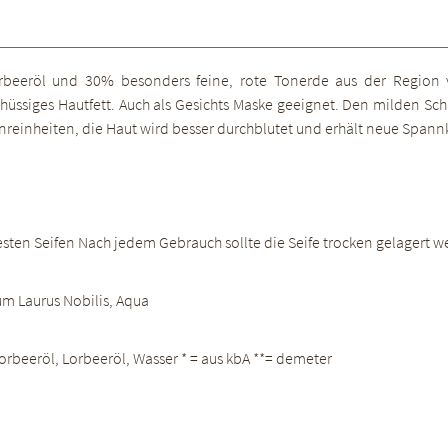
Lorbeeröl und 30% besonders feine, rote Tonerde aus der Region 
ssiges Hautfett. Auch als Gesichts Maske geeignet. Den milden Sch
einheiten, die Haut wird besser durchblutet und erhält neue Spannk
e festen Seifen Nach jedem Gebrauch sollte die Seife trocken gelager
eum Laurus Nobilis, Aqua
 Lorbeeröl, Lorbeeröl, Wasser * = aus kbA **= demeter