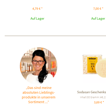
4,79 € *
7,00 € *
Auf Lager
Auf Lager
„Das sind meine
Sodasan Geschenks
absoluten Lieblings-
produkte in unserem
Inhalt
80 Gramm
(46,13
Sortiment ...“
3,69 € *