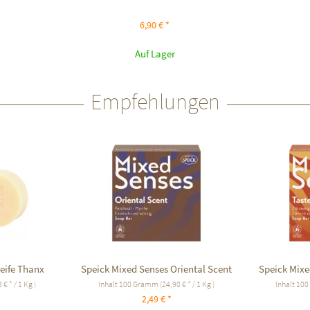
6,90 € *
Auf Lager
Empfehlungen
eife Thanx
Speick Mixed Senses Oriental Scent
Speick Mix
 € * / 1 Kg )
Inhalt
100 Gramm
(24,90 € * / 1 Kg )
Inhalt
100
2,49 € *