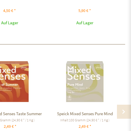
4,50 € *
5,90 € *
Auf Lager
Auf Lager
ed Senses Taste Summer
Speick Mixed Senses Pure Mind
Sp
 Gramm
(24,90 € * / 1 Kg )
Inhalt
100 Gramm
(24,90 € * / 1 Kg )
2,49 € *
2,49 € *