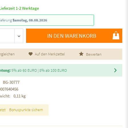
Lieferzeit 1-2 Werktage
ieferung
Samstag, 08.08.2026
IN DEN WARENKORB
rgleichen
Auf den Merkzettel
Bewerten
htung:
5% ab 60 EURO | 8% ab 100 EURO
BG-30777
0007640456
wicht:
0,11 kg
etzt
Bonuspunkte sichern