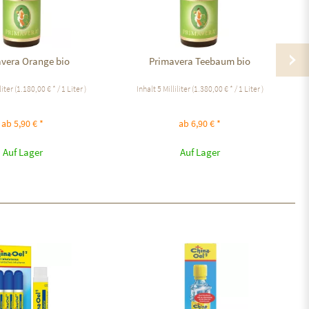
vera Orange bio
Primavera Teebaum bio
liter
(1.180,00 € * / 1 Liter )
Inhalt
5 Milliliter
(1.380,00 € * / 1 Liter )
ab 5,90 € *
ab 6,90 € *
Auf Lager
Auf Lager