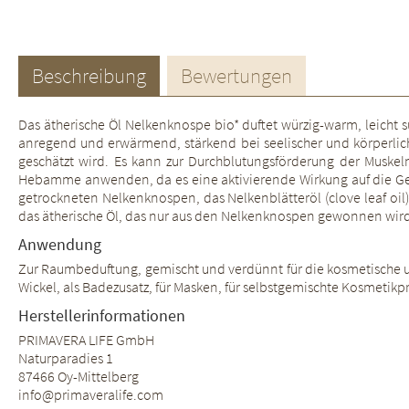
Beschreibung
Bewertungen
Das ätherische Öl Nelkenknospe bio* duftet würzig-warm, leicht s
anregend und erwärmend, stärkend bei seelischer und körperlic
geschätzt wird. Es kann zur Durchblutungsförderung der Muske
Hebamme anwenden, da es eine aktivierende Wirkung auf die Geb
getrockneten Nelkenknospen, das Nelkenblätteröl (clove leaf oil) 
das ätherische Öl, das nur aus den Nelkenknospen gewonnen wird. D
Anwendung
Zur Raumbeduftung, gemischt und verdünnt für die kosmetische un
Wickel, als Badezusatz, für Masken, für selbstgemischte Kosmetik
Herstellerinformationen
PRIMAVERA LIFE GmbH
Naturparadies 1
87466 Oy-Mittelberg
info@primaveralife.com