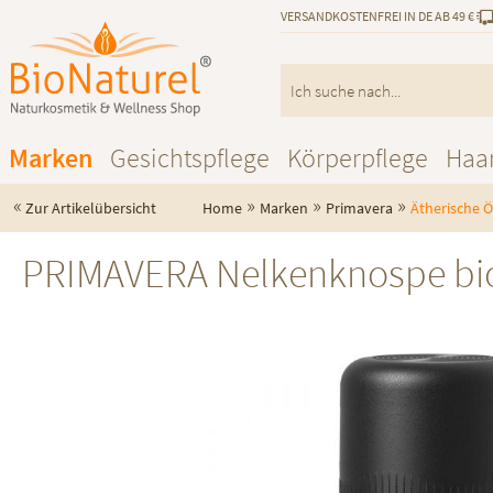
VERSANDKOSTENFREI IN DE AB 49 €
Marken
Gesichtspflege
Körperpflege
Haa
«
»
»
»
Zur Artikelübersicht
Home
Marken
Primavera
Ätherische Ö
PRIMAVERA Nelkenknospe bi