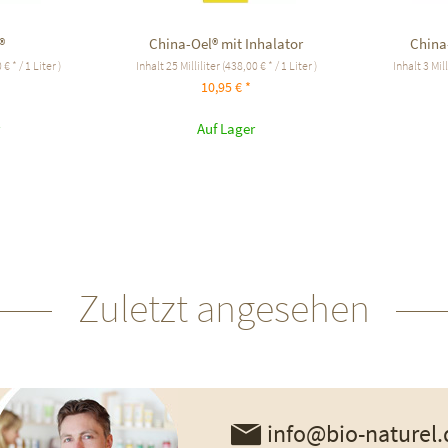
®
China-Oel® mit Inhalator
China
€ * / 1 Liter )
Inhalt
25 Milliliter
(438,00 € * / 1 Liter )
Inhalt
3 Mil
10,95 € *
Auf Lager
Zuletzt angesehen
info@bio-naturel.