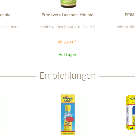
ge bio
Primavera Lavendel fein bio
PRIM
€ * / 1 Liter )
Inhalt
5 Milliliter
(1.980,00 € * / 1 Liter )
Inhalt
5 Milli
ab 9,90 € *
Auf Lager
Empfehlungen