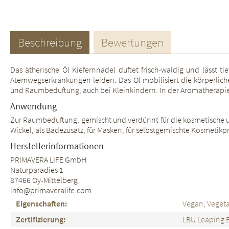
Beschreibung
Bewertungen
Das ätherische Öl Kiefernnadel duftet frisch-waldig und lässt ti
Atemwegserkrankungen leiden. Das Öl mobilisiert die körperlich
und Raumbeduftung, auch bei Kleinkindern. In der Aromatherapie
Anwendung
Zur Raumbeduftung, gemischt und verdünnt für die kosmetische un
Wickel, als Badezusatz, für Masken, für selbstgemischte Kosmetik
Herstellerinformationen
PRIMAVERA LIFE GmbH
Naturparadies 1
87466 Oy-Mittelberg
info@primaveralife.com
Eigenschaften:
Vegan, Vegeta
Zertifizierung:
LBU Leaping 