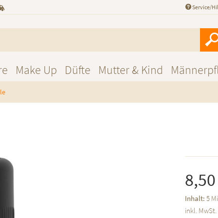
Service/Hi
re
Make Up
Düfte
Mutter & Kind
Männerpf
le
8,50
Inhalt:
5 Mi
inkl. MwSt