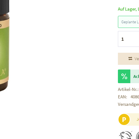
Auf Lager, 
Geplante L
Ve
Ac
Artikel-Nr.:
EAN:
408
Versandge
P
J