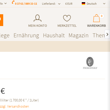
lfe
0 37 61 / 889 33-11
Lieferland:
Deutsch
Deutsch
0
MEIN KONTO
MERKZETTEL
WARENKORB
lege
Ernährung
Haushalt
Magazin
Theme

 €
lliliter (1.700,00 € * / 1Liter)
.
zzgl. Versandkosten