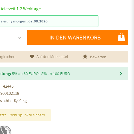
Lieferzeit 1-2 Werktage
ieferung
morgen, 07.08.2026
IN DEN WARENKORB
rgleichen
Auf den Merkzettel
Bewerten
htung:
5% ab 60 EURO | 8% ab 100 EURO
42445
6900102118
wicht:
0,04 kg
etzt
Bonuspunkte sichern