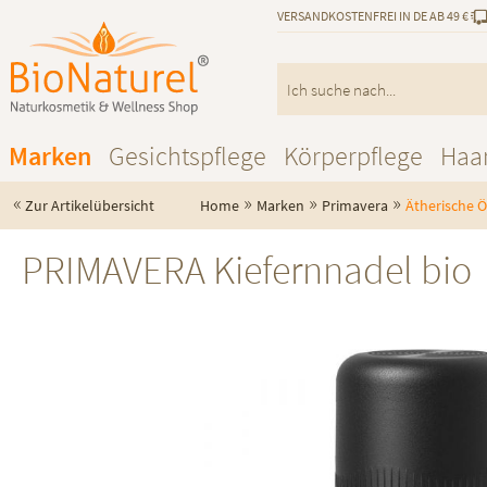
VERSANDKOSTENFREI IN DE AB 49 €
Marken
Gesichtspflege
Körperpflege
Haa
«
»
»
»
Zur Artikelübersicht
Home
Marken
Primavera
Ätherische Ö
PRIMAVERA Kiefernnadel bio