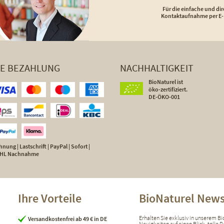
Für die einfache und dir
Kontaktaufnahme per E-
HE BEZAHLUNG
NACHHALTIGKEIT
BioNaturel ist
öko-zertifiziert.
DE-ÖKO-001
nung | Lastschrift | PayPal | Sofort |
 DHL Nachnahme
Ihre Vorteile
BioNaturel News
Erhalten Sie exklusiv in unserem B
Versandkostenfrei ab 49 € in DE
Neuigkeiten auf einen Blick, tolle