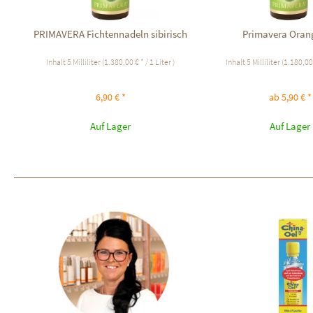
PRIMAVERA Fichtennadeln sibirisch
Primavera Oran
Inhalt
5 Milliliter
(1.380,00 € * / 1 Liter )
Inhalt
5 Milliliter
(1.180,00 
6,90 € *
ab 5,90 € *
Auf Lager
Auf Lager