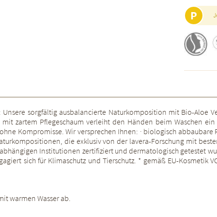
P
J
: Unsere sorgfältig ausbalancierte Naturkomposition mit Bio-Aloe V
l mit zartem Pflegeschaum verleiht den Händen beim Waschen ein g
- ohne Kompromisse. Wir versprechen Ihnen: · biologisch abbaubare 
 Naturkompositionen, die exklusiv von der lavera-Forschung mit best
ängigen Institutionen zertifiziert und dermatologisch getestet wurde
gagiert sich für Klimaschutz und Tierschutz. * gemäß EU-Kosmetik 
 mit warmen Wasser ab.