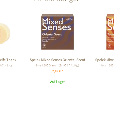
eife Thanx
Speick Mixed Senses Oriental Scent
Speick Mix
 € * / 1 Kg )
Inhalt
100 Gramm
(24,90 € * / 1 Kg )
Inhalt
100
2,49 € *
Auf Lager