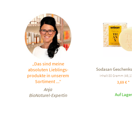
„Das sind meine
Sodasan Geschenks
absoluten Lieblings-
produkte in unserem
Inhalt
80 Gramm
(46,13
Sortiment ...“
3,69 € *
Anja
Auf Lager
BioNaturel-Expertin