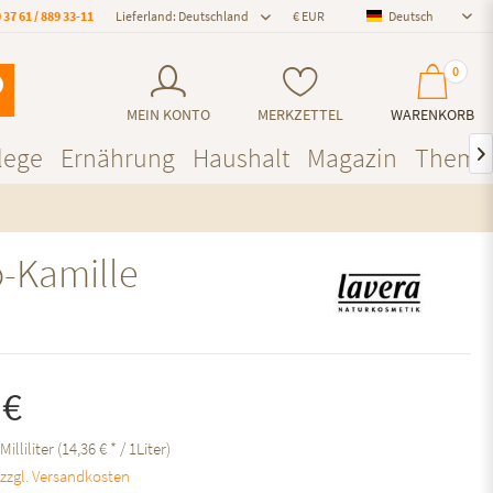
 37 61 / 889 33-11
Lieferland: Deutschland
Deutsch
Deutsch
0
MEIN KONTO
MERKZETTEL
WARENKORB
lege
Ernährung
Haushalt
Magazin
Theme

o-Kamille
 €
Milliliter (14,36 € * / 1Liter)
.
zzgl. Versandkosten