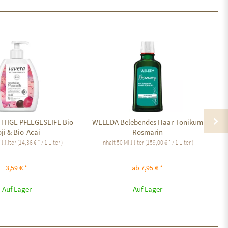
HTIGE PFLEGESEIFE Bio-
WELEDA Belebendes Haar-Tonikum
ji & Bio-Acai
Rosmarin
lliliter
(14,36 € * / 1 Liter )
Inhalt
50 Milliliter
(159,00 € * / 1 Liter )
3,59 € *
ab 7,95 € *
Auf Lager
Auf Lager