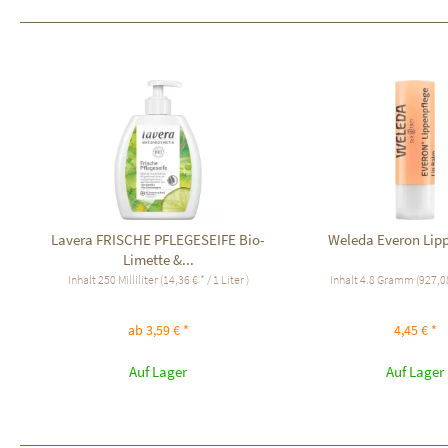
Lavera FRISCHE PFLEGESEIFE Bio-
Weleda Everon Lip
Limette &...
Inhalt
250 Milliliter
(14,36 € * / 1 Liter )
Inhalt
4.8 Gramm
(927,08
ab 3,59 € *
4,45 € *
Auf Lager
Auf Lager