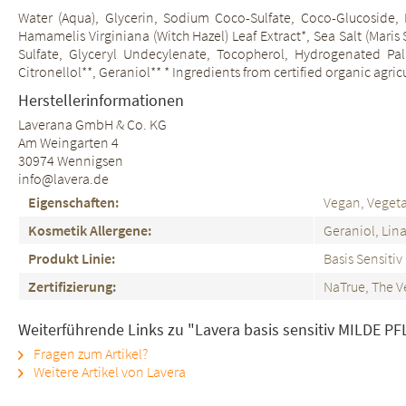
Water (Aqua), Glycerin, Sodium Coco-Sulfate, Coco-Glucoside, La
Hamamelis Virginiana (Witch Hazel) Leaf Extract*, Sea Salt (Mari
Sulfate, Glyceryl Undecylenate, Tocopherol, Hydrogenated Palm 
Citronellol**, Geraniol** * Ingredients from certified organic agricu
Herstellerinformationen
Laverana GmbH & Co. KG
Am Weingarten 4
30974 Wennigsen
info@lavera.de
Eigenschaften:
Vegan, Vegeta
Kosmetik Allergene:
Geraniol, Lin
Produkt Linie:
Basis Sensitiv
Zertifizierung:
NaTrue, The V
Weiterführende Links zu "Lavera basis sensitiv MILDE P
Fragen zum Artikel?
Weitere Artikel von Lavera