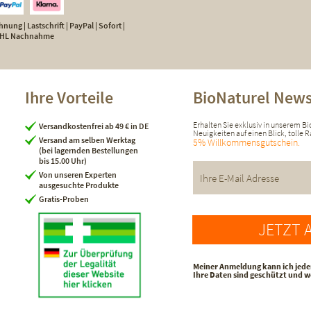
nung | Lastschrift | PayPal | Sofort |
 DHL Nachnahme
Ihre Vorteile
BioNaturel News
Erhalten Sie exklusiv in unserem B
Versandkostenfrei ab 49 € in DE
Neuigkeiten auf einen Blick, tolle
Versand am selben Werktag
5% Willkommensgutschein.
(bei lagernden Bestellungen
bis 15.00 Uhr)
Von unseren Experten
ausgesuchte Produkte
Gratis-Proben
JETZT 
Meiner Anmeldung kann ich jede
Ihre Daten sind geschützt und 