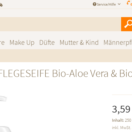
Service/Hilfe
0
re
Make Up
Düfte
Mutter & Kind
Männerpf
PFLEGESEIFE Bio-Aloe Vera & Bi
3,59
Inhalt:
250 
inkl. MwSt