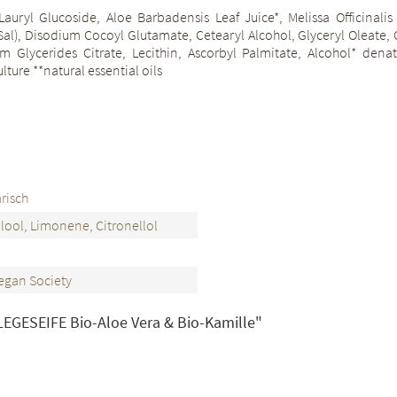
uryl Glucoside, Aloe Barbadensis Leaf Juice*, Melissa Officinalis 
s Sal), Disodium Cocoyl Glutamate, Cetearyl Alcohol, Glyceryl Oleat
Glycerides Citrate, Lecithin, Ascorbyl Palmitate, Alcohol* denat.
lture **natural essential oils
risch
alool, Limonene, Citronellol
egan Society
FLEGESEIFE Bio-Aloe Vera & Bio-Kamille"