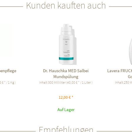
Kunden kauften auch
penpflege
Dr. Hauschka MED Salbei
Lavera FRUC
Mundspülung
Go
 € * / 1 Kg )
Inhalt
300 Milliliter
(40,00 € * / 1 Liter )
Inhalt
250 Mi
12,00 € *
Auf Lager
Empfehlungen