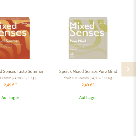
ed Senses Taste Summer
Speick Mixed Senses Pure Mind
Sp
 Gramm
(24,90 € * / 1 Kg )
Inhalt
100 Gramm
(24,90 € * / 1 Kg )
2,49 € *
2,49 € *
Auf Lager
Auf Lager