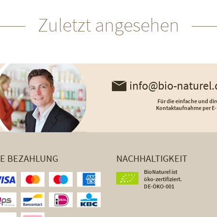
Zuletzt angesehen
info@bio-naturel.
Für die einfache und dir
Kontaktaufnahme per E-
HE BEZAHLUNG
NACHHALTIGKEIT
BioNaturel ist
öko-zertifiziert.
DE-ÖKO-001