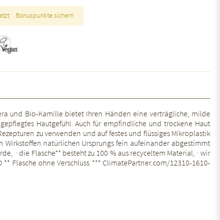
etzt
Bonuspunkte sichern
era und Bio-Kamille bietet Ihren Händen eine verträgliche, milde
epflegtes Hautgefühl. Auch für empfindliche und trockene Haut
Rezepturen zu verwenden und auf festes und flüssiges Mikroplastik
en Wirkstoffen natürlichen Ursprungs fein aufeinander abgestimmt
, · die Flasche** besteht zu 100 % aus recyceltem Material, · wir
VO ** Flasche ohne Verschluss *** ClimatePartner.com/12310-1610-