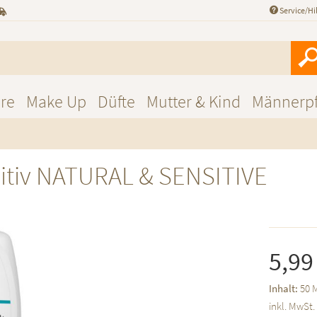
Service/Hi
re
Make Up
Düfte
Mutter & Kind
Männerpf
sitiv NATURAL & SENSITIVE
5,99
Inhalt:
50 M
inkl. MwSt