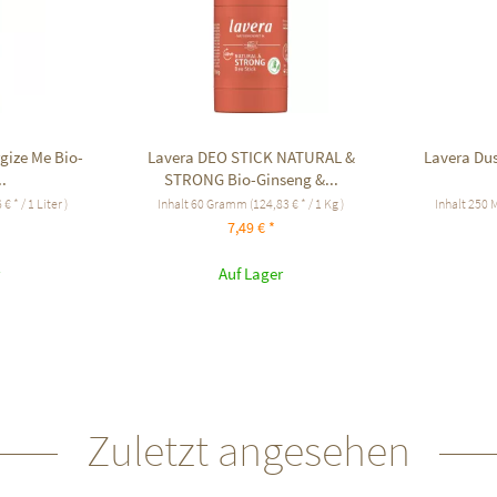
gize Me Bio-
Lavera DEO STICK NATURAL &
Lavera Dus
.
STRONG Bio-Ginseng &...
 € * / 1 Liter )
Inhalt
60 Gramm
(124,83 € * / 1 Kg )
Inhalt
250 M
7,49 € *
Auf Lager
Zuletzt angesehen