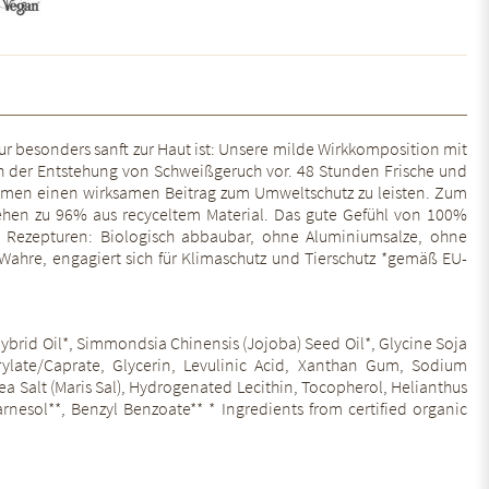
ur besonders sanft zur Haut ist: Unsere milde Wirkkomposition mit
ch der Entstehung von Schweißgeruch vor. 48 Stunden Frische und
ehmen einen wirksamen Beitrag zum Umweltschutz zu leisten. Zum
stehen zu 96% aus recyceltem Material. Das gute Gefühl von 100%
t • Rezepturen: Biologisch abbaubar, ohne Aluminiumsalze, ohne
 Wahre, engagiert sich für Klimaschutz und Tierschutz *gemäß EU-
 Hybrid Oil*, Simmondsia Chinensis (Jojoba) Seed Oil*, Glycine Soja
prylate/Caprate, Glycerin, Levulinic Acid, Xanthan Gum, Sodium
a Salt (Maris Sal), Hydrogenated Lecithin, Tocopherol, Helianthus
Farnesol**, Benzyl Benzoate** * Ingredients from certified organic