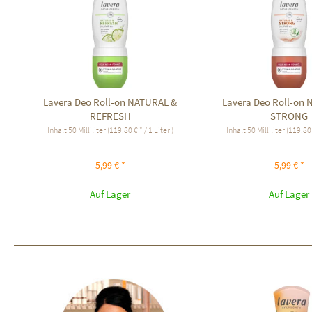
Lavera Deo Roll-on NATURAL &
Lavera Deo Roll-on
REFRESH
STRONG
Inhalt
50 Milliliter
(119,80 € * / 1 Liter )
Inhalt
50 Milliliter
(119,80 €
5,99 € *
5,99 € *
Auf Lager
Auf Lager