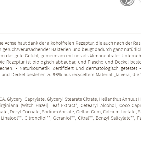
che Achselhaut dank der alkoholfreien Rezeptur, die auch nach der Ras
m geruchsverursachender Bakterien und beugt dadurch ganz natürli
dem das gute Gefühl, gemeinsam mit uns als klimaneutrales Untern
. Die Rezeptur ist biologisch abbaubar, und Flasche und Deckel be
echen: • Naturkosmetik: Zertifiziert und dermatologisch geteste
e und Deckel bestehen zu 96% aus recyceltem Material „la vera, die
 PCA, Glyceryl Caprylate, Glyceryl Stearate Citrate, Helianthus Annuus
Virginiana (Witch Hazel) Leaf Extract*, Cetearyl Alcohol, Coco-Ca
nate, Decyl Cocoate, Sodium Anisate, Gellan Gum, Calcium Lactate, Se
nalool**, Citronellol**, Geraniol**, Citral**, Benzyl Salicylate**, 