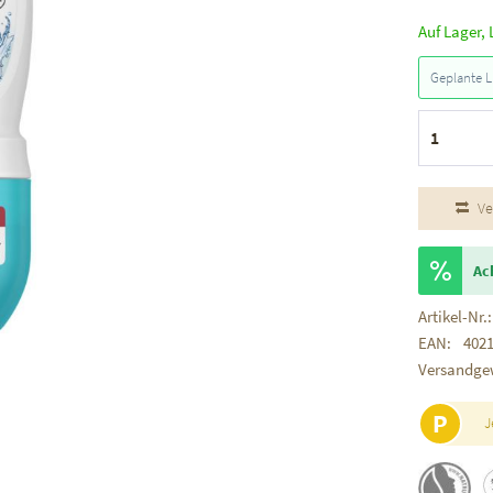
Auf Lager, 
Geplante L
Ve
Ac
Artikel-Nr.:
EAN:
402
Versandge
P
J