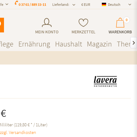
lfe
0 37 61 / 889 33-11
Lieferland:
Deutsch
Deutsch
0
MEIN KONTO
MERKZETTEL
WARENKORB
lege
Ernährung
Haushalt
Magazin
Them

 €
illiliter (119,80 € * / 1Liter)
.
zzgl. Versandkosten