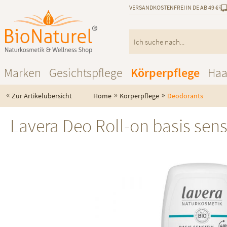
VERSANDKOSTENFREI IN DE AB 49 €
Marken
Gesichtspflege
Körperpflege
Haa
«
»
»
Zur Artikelübersicht
Home
Körperpflege
Deodorants
Lavera Deo Roll-on basis sen