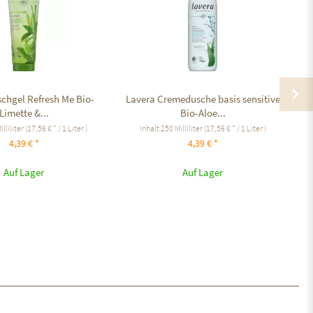
chgel Refresh Me Bio-
Lavera Cremedusche basis sensitive
L
Limette &...
Bio-Aloe...
illiliter
(17,56 € * / 1 Liter )
Inhalt
250 Milliliter
(17,56 € * / 1 Liter )
4,39 € *
4,39 € *
Auf Lager
Auf Lager