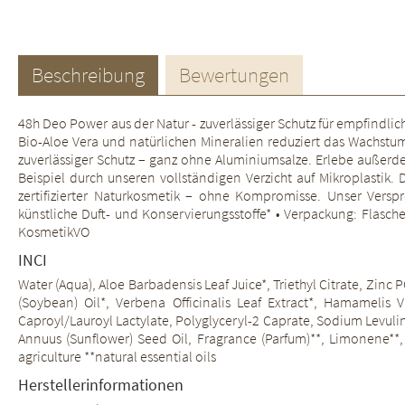
Beschreibung
Bewertungen
48h Deo Power aus der Natur - zuverlässiger Schutz für empfindli
Bio-Aloe Vera und natürlichen Mineralien reduziert das Wachstu
zuverlässiger Schutz – ganz ohne Aluminiumsalze. Erlebe außer
Beispiel durch unseren vollständigen Verzicht auf Mikroplastik
zertifizierter Naturkosmetik – ohne Kompromisse. Unser Verspr
künstliche Duft- und Konservierungsstoffe* • Verpackung: Flasch
KosmetikVO
INCI
Water (Aqua), Aloe Barbadensis Leaf Juice*, Triethyl Citrate, Zinc
(Soybean) Oil*, Verbena Officinalis Leaf Extract*, Hamamelis 
Caproyl/Lauroyl Lactylate, Polyglyceryl-2 Caprate, Sodium Levuli
Annuus (Sunflower) Seed Oil, Fragrance (Parfum)**, Limonene**, Li
agriculture **natural essential oils
Herstellerinformationen