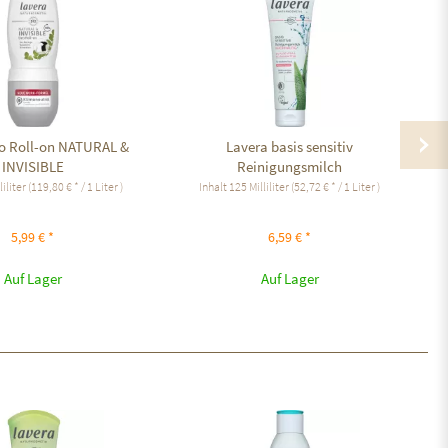
o Roll-on NATURAL &
Lavera basis sensitiv
INVISIBLE
Reinigungsmilch
liliter
(119,80 € * / 1 Liter )
Inhalt
125 Milliliter
(52,72 € * / 1 Liter )
5,99 € *
6,59 € *
Auf Lager
Auf Lager