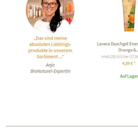
„Das sind meine
Lavera Duschgel Ener
absoluten Lieblings-
Orange &..
produkte in unserem
Sortiment ...“
Inhalt
250 Milliliter
(17,56
4,39 € *
Anja
BioNaturel-Expertin
Auf Lager