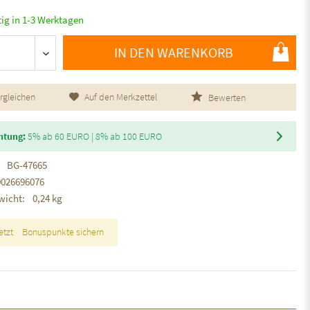
tig in 1-3 Werktagen
IN DEN WARENKORB
rgleichen
Auf den Merkzettel
Bewerten
htung:
5% ab 60 EURO | 8% ab 100 EURO
BG-47665
0026696076
wicht:
0,24 kg
etzt
Bonuspunkte sichern