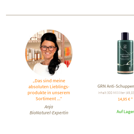
„Das sind meine
GRN Anti-Schuppe
absoluten Lieblings-
produkte in unserem
Inhalt
300 Milliliter
(49,83
Sortiment ...“
14,95 € *
Anja
Auf Lager
BioNaturel-Expertin