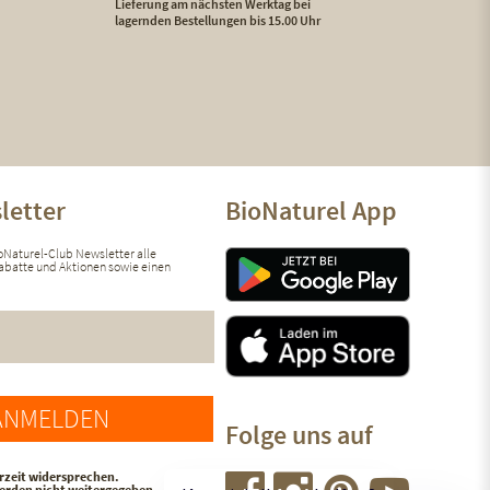
Lieferung am nächsten Werktag bei
lagernden Bestellungen bis 15.00 Uhr
letter
BioNaturel App
ioNaturel-Club Newsletter alle
 Rabatte und Aktionen sowie einen
ANMELDEN
Folge uns auf
rzeit widersprechen.
werden nicht weitergegeben.