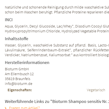
Natürliche und schonende Reinigung durch milde waschaktive Subs
schon beim Waschen beruhigt. Pflanzliche Proteine reparieren die
INCI
Aqua, Glycerin, Decyl Glucoside, Lac/Whey*, Disodium Cocoyl Glut
Hydroxypropyltrimonium Chloride, Hydrolyzed Vegetable Protein,
Inhaltsstoffe
Wasser, Glycerin, waschaktive Substanz auf pflanzl. Basis, Lact
Lävulinsäure, Seifenrindenbaum-Extrakt*, pflanzlicher Rückfetter,
Verdicker, Natriumbenzoat, Kaliumsorbat * aus kontrolliert biol
Herstellerinformationen
Bioturm GmbH
Am Ellernbusch 12
35619 Braunfels
info@bioturm.de
Eigenschaften:
Vegetarisch
Weiterführende Links zu "Bioturm Shampoo sensitiv Nr. 
Fragen zum Artikel?