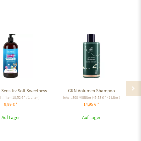
 Sensitiv Soft Sweetness
GRN Volumen Shampoo
illiliter
(10,52 € * / 1 Liter )
Inhalt
300 Milliliter
(49,83 € * / 1 Liter )
9,99 € *
14,95 € *
Auf Lager
Auf Lager