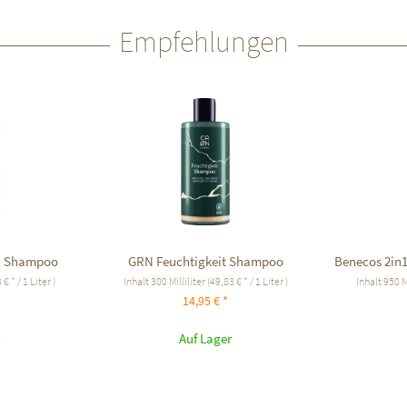
Empfehlungen
n Shampoo
GRN Feuchtigkeit Shampoo
Benecos 2in1
 € * / 1 Liter )
Inhalt
300 Milliliter
(49,83 € * / 1 Liter )
Inhalt
950 M
14,95 € *
Auf Lager