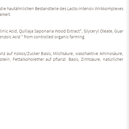
 die hautähnlichen Bestandteile des Lacto-Intensiv Wirkkomplexes
rkeit.
nic Acid, Quillaja Saponaria Wood Extract*, Glyceryl Oleate, Guar
nzoic Acid * from controlled organic farming
tanz auf Kokos/Zucker Basis, Milchsäure, waschaktive Aminosäure,
otein, Fettalkoholether auf pflanzl. Basis, Zimtsäure, natürlicher