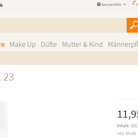
Service/Hilfe
0
re
Make Up
Düfte
Mutter & Kind
Männerpf
 23
11,9
Inhalt:
200 
inkl. MwSt