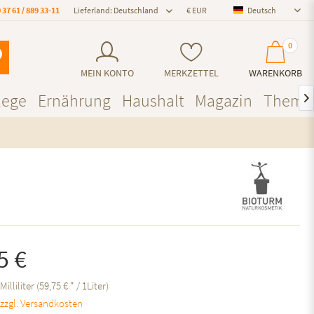
 37 61 / 889 33-11
Lieferland: Deutschland
Deutsch
Deutsch
0
MEIN KONTO
MERKZETTEL
WARENKORB
lege
Ernährung
Haushalt
Magazin
Theme

5 €
Milliliter (59,75 € * / 1Liter)
.
zzgl. Versandkosten