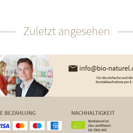
Zuletzt angesehen
info@bio-naturel.
Für die einfache und dir
Kontaktaufnahme per E-
HE BEZAHLUNG
NACHHALTIGKEIT
BioNaturel ist
öko-zertifiziert.
DE-ÖKO-001