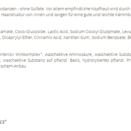
tanzen - ohne Sulfate. Vor allem empfindliche Kopfhaut wird durch
 Haarstruktur von innen und sorgen für eine gute und leichte Kämmba
amate, Coco-Glucoside, Lactic Acid, Sodium Cocoyl Glutamate, Levuli
 Dicaprylyl Ether, Cinnamic Acid, Xanthan Gum, Sodium Benzoate, Be
o-Intensiv Wirkkomplex*, waschaktive Aminosäure, waschaktive Subs
 waschaktive Substanz auf pflanzl. Basis, hydrolysiertes pflanzl. Pr
ogischem Anbau
23"