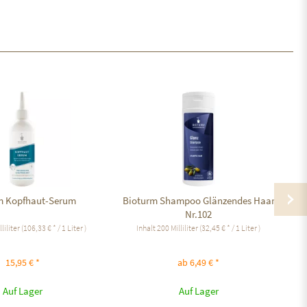
m Kopfhaut-Serum
Bioturm Shampoo Glänzendes Haar
Nr.102
lliliter
(106,33 € * / 1 Liter )
Inhalt
200 Milliliter
(32,45 € * / 1 Liter )
15,95 € *
ab 6,49 € *
Auf Lager
Auf Lager