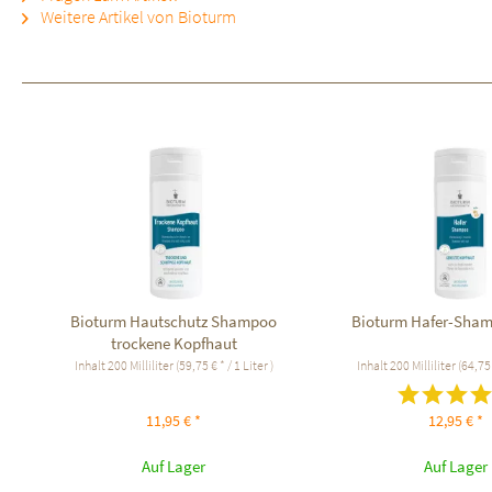
Weitere Artikel von Bioturm
Bioturm Hautschutz Shampoo
Bioturm Hafer-Sham
trockene Kopfhaut
Inhalt
200 Milliliter
(59,75 € * / 1 Liter )
Inhalt
200 Milliliter
(64,75 
11,95 € *
12,95 € *
Auf Lager
Auf Lager