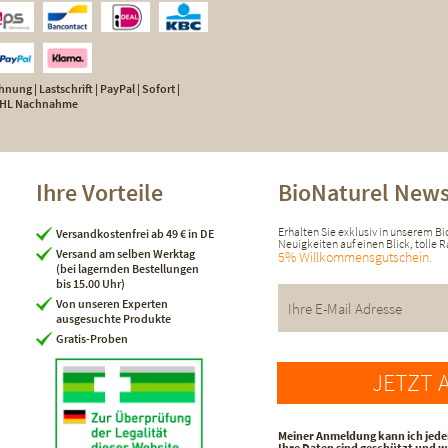
nung | Lastschrift | PayPal | Sofort |
 DHL Nachnahme
Ihre Vorteile
BioNaturel News
Erhalten Sie exklusiv in unserem B
Versandkostenfrei ab 49 € in DE
Neuigkeiten auf einen Blick, tolle
Versand am selben Werktag
5% Willkommensgutschein.
(bei lagernden Bestellungen
bis 15.00 Uhr)
Von unseren Experten
ausgesuchte Produkte
Gratis-Proben
JETZT 
Meiner Anmeldung kann ich jede
Ihre Daten sind geschützt und 