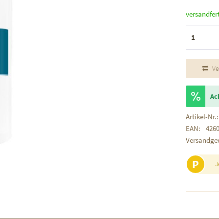
versandfer
Ve
Ac
Artikel-Nr.:
EAN:
426
Versandge
P
J