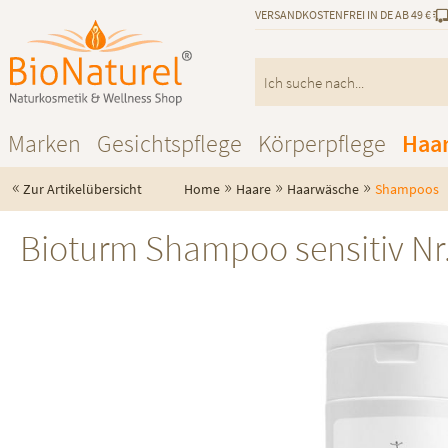
VERSANDKOSTENFREI IN DE AB 49 €
Marken
Gesichtspflege
Körperpflege
Haa
«
»
»
»
Zur Artikelübersicht
Home
Haare
Haarwäsche
Shampoos
Bioturm Shampoo sensitiv Nr.