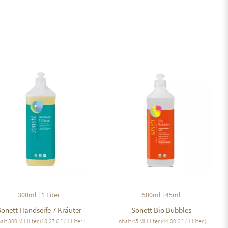
Auf den Merkzettel
Auf den Merkzettel
|
|
300ml
1 Liter
500ml
45ml
onett Handseife 7 Kräuter
Sonett Bio Bubbles
halt
300 Milliliter
(18,27 € * / 1 Liter )
Inhalt
45 Milliliter
(44,00 € * / 1 Liter )