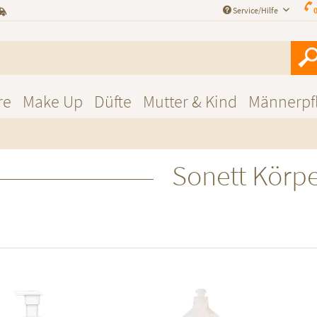
Service/Hilfe
0
re
Make Up
Düfte
Mutter & Kind
Männerpf
Sonett Körpe
f den Merkzettel
Auf den Merkzettel