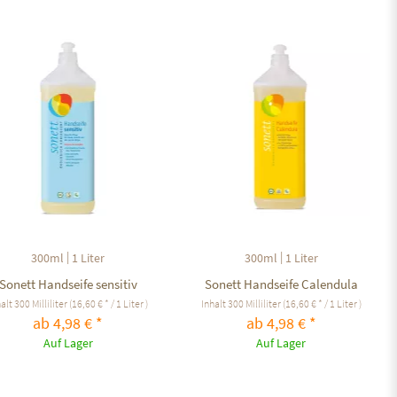
Auf den Merkzettel
Auf den Merkzettel
|
|
300ml
1 Liter
300ml
1 Liter
Sonett Handseife sensitiv
Sonett Handseife Calendula
halt
300 Milliliter
(16,60 € * / 1 Liter )
Inhalt
300 Milliliter
(16,60 € * / 1 Liter )
ab 4,98 € *
ab 4,98 € *
Auf Lager
Auf Lager