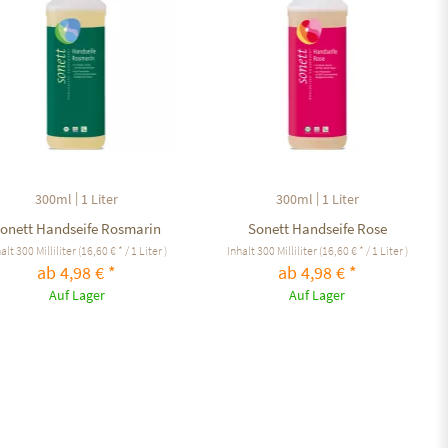
|
|
300ml
1 Liter
300ml
1 Liter
onett Handseife Rosmarin
Sonett Handseife Rose
halt
300 Milliliter
(16,60 € * / 1 Liter )
Inhalt
300 Milliliter
(16,60 € * / 1 Liter )
ab 4,98 € *
ab 4,98 € *
Auf Lager
Auf Lager