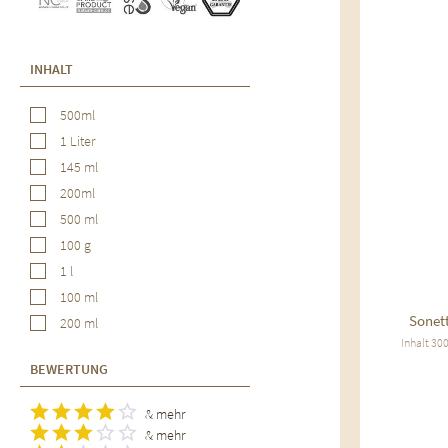
Au
INHALT
500ml
1 Liter
145 ml
200ml
500 ml
100 g
1 l
100 ml
Sonet
200 ml
Inhalt
300
50 ml
BEWERTUNG
45ml
300ml
& mehr
1 Stk.
& mehr