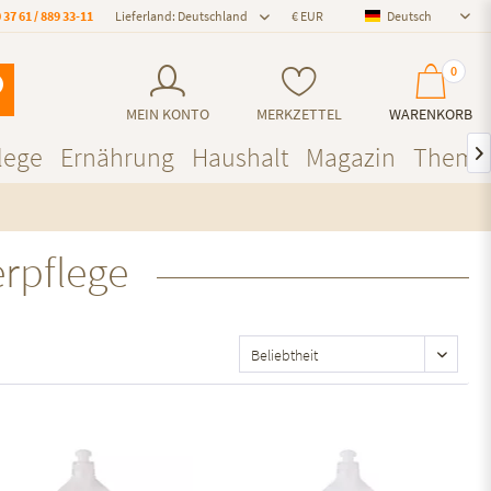
 37 61 / 889 33-11
Lieferland: Deutschland
Deutsch
Deutsch
0
MEIN KONTO
MERKZETTEL
WARENKORB
lege
Ernährung
Haushalt
Magazin
Theme

rpflege
Auf den Merkzettel
Auf den Merkzettel