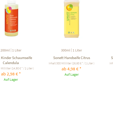
|
|
200ml
1 Liter
300ml
1 Liter
 Kinder Schaumseife
Sonett Handseife Citrus
S
Calendula
Inhalt
300 Milliliter
(16,60 € * / 1 Liter )
In
ab 4,98 € *
 Milliliter
(14,90 € * / 1 Liter )
ab 2,98 € *
Auf Lager
Auf Lager