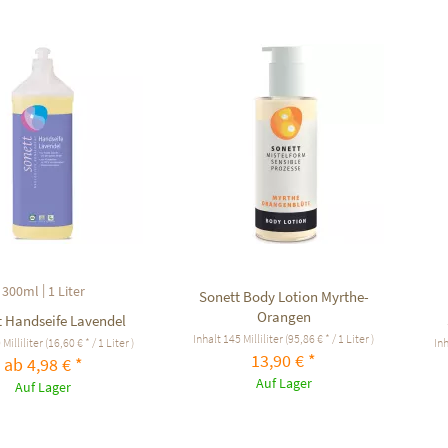
f den Merkzettel
Auf den Merkzettel
|
300ml
1 Liter
Sonett Body Lotion Myrthe-
Orangen
t Handseife Lavendel
Inhalt
145 Milliliter
(95,86 € * / 1 Liter )
 Milliliter
(16,60 € * / 1 Liter )
In
13,90 € *
ab 4,98 € *
Auf Lager
Auf Lager