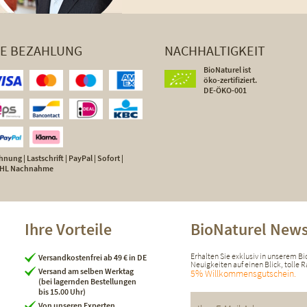
HE BEZAHLUNG
NACHHALTIGKEIT
BioNaturel ist
öko-zertifiziert.
DE-ÖKO-001
nung | Lastschrift | PayPal | Sofort |
 DHL Nachnahme
Ihre Vorteile
BioNaturel News
Erhalten Sie exklusiv in unserem B
Versandkostenfrei ab 49 € in DE
Neuigkeiten auf einen Blick, tolle
Versand am selben Werktag
5% Willkommensgutschein.
(bei lagernden Bestellungen
bis 15.00 Uhr)
Von unseren Experten