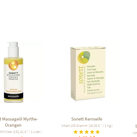
f den Merkzettel
Auf den Merkzettel
t Massageöl Myrthe-
Sonett Kernseife
Orangen
Inhalt
100 Gramm
(16,30 € * / 1 Kg )
S
Milliliter
(132,41 € * / 1 Liter )
In