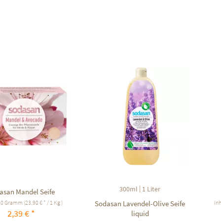
f den Merkzettel
Auf den Merkzettel
|
300ml
1 Liter
asan Mandel Seife
00 Gramm
(23,90 € * / 1 Kg )
In
Sodasan Lavendel-Olive Seife
2,39 € *
liquid