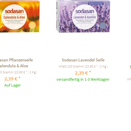
asan Pflanzenseife
Sodasan Lavendel Seife
alendula & Aloe
Inhalt
100 Gramm
(23,90 € * / 1 Kg )
2,39 € *
00 Gramm
(23,90 € * / 1 Kg )
2,39 € *
versandfertig in 1-3 Werktagen
In
Auf Lager