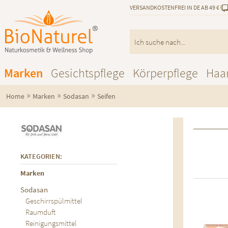
VERSANDKOSTENFREI IN DE AB 49 €
Marken
Gesichtspflege
Körperpflege
Haa
»
»
»
Home
Marken
Sodasan
Seifen
KATEGORIEN:
Marken
Sodasan
Au
Geschirrspülmittel
Raumduft
Reinigungsmittel