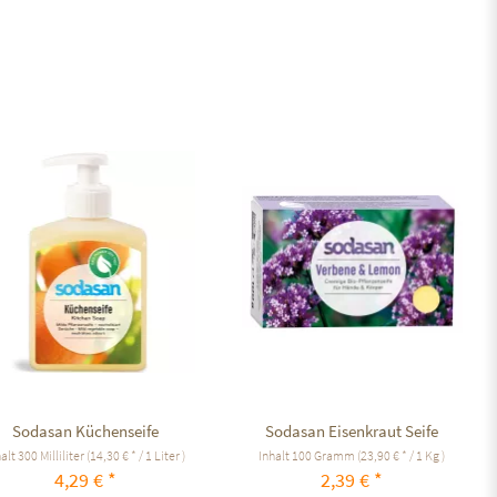
Auf den Merkzettel
Auf den Merkzettel
Sodasan Küchenseife
Sodasan Eisenkraut Seife
halt
300 Milliliter
(14,30 € * / 1 Liter )
Inhalt
100 Gramm
(23,90 € * / 1 Kg )
4,29 € *
2,39 € *