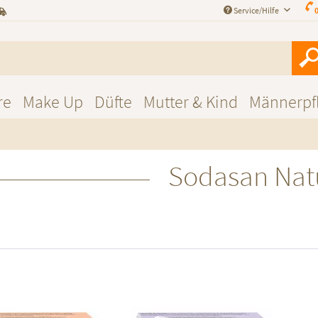
Service/Hilfe
0
re
Make Up
Düfte
Mutter & Kind
Männerpf
Sodasan Nat
f den Merkzettel
Auf den Merkzettel