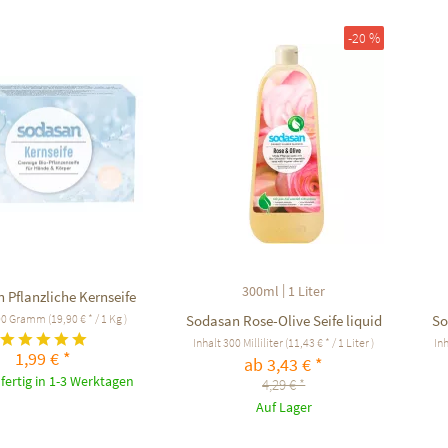
f den Merkzettel
Auf den Merkzettel
-20 %
|
300ml
1 Liter
 Pflanzliche Kernseife
00 Gramm
(19,90 € * / 1 Kg )
Sodasan Rose-Olive Seife liquid
So
Inhalt
300 Milliliter
(11,43 € * / 1 Liter )
In
1,99 € *
ab 3,43 € *
fertig in 1-3 Werktagen
4,29 € *
Auf Lager