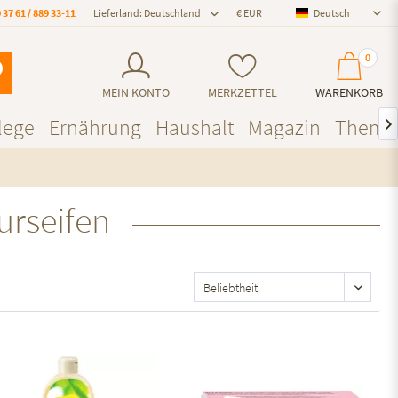
 37 61 / 889 33-11
Lieferland: Deutschland
Deutsch
Deutsch
0
MEIN KONTO
MERKZETTEL
WARENKORB
lege
Ernährung
Haushalt
Magazin
Theme

urseifen
Auf den Merkzettel
Auf den Merkzettel