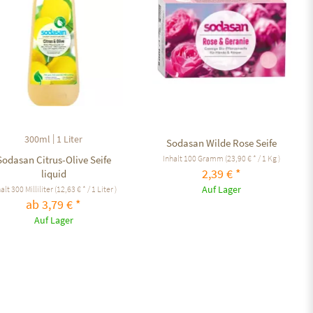
|
300ml
1 Liter
Sodasan Wilde Rose Seife
Inhalt
100 Gramm
(23,90 € * / 1 Kg )
Sodasan Citrus-Olive Seife
2,39 € *
liquid
Auf Lager
halt
300 Milliliter
(12,63 € * / 1 Liter )
ab 3,79 € *
Auf Lager