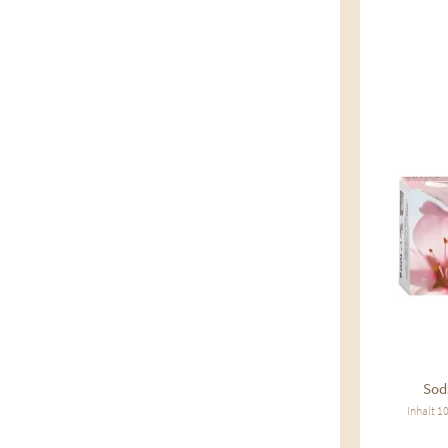
Au
Sod
Inhalt
1