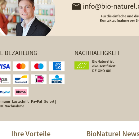
info@bio-naturel.
Für die einfache und dir
Kontaktaufnahme per E-
HE BEZAHLUNG
NACHHALTIGKEIT
BioNaturel ist
öko-zertifiziert.
DE-ÖKO-001
nung | Lastschrift | PayPal | Sofort |
 DHL Nachnahme
Ihre Vorteile
BioNaturel News