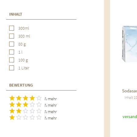
Au
INHALT
300ml
300 ml
80 g
1 l
100 g
1 Liter
BEWERTUNG
Sodasan
Inhalt
1
& mehr
& mehr
& mehr
versand
& mehr