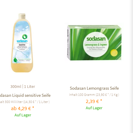
Auf den Merkzettel
Auf den Merkzettel
|
300ml
1 Liter
Sodasan Lemongrass Seife
Inhalt
100 Gramm
(23,90 € * / 1 Kg )
dasan Liquid sensitive Seife
2,39 € *
halt
300 Milliliter
(14,30 € * / 1 Liter )
ab 4,29 € *
Auf Lager
Auf Lager