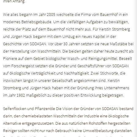
ihren Anfang.
Wie alles begann Im Jahr 2005 wechselte die Firma vom Bauernhof in ein
modernes Betriebsgebäude. Um die vielfältigen Aufgaben zu bewältigen,
reichte der Platz auf dem Bauernhof nicht mehr aus. Für Kerstin Stromberg
und Jürgen Hack begann mit dem Umzug ein neues Kapitel in der
Geschichte von SODASAN. Vor über 30 Jahren setzten sie neue Maßstäbe bei
der Herstellung von Waschmitteln. Die beiden gelten daher heute zurecht als
Pioniere auf dem Gebiet biologischer Wasch- und Reinigungsmittel. Beseelt
vom Forschergeist setzten die Gründer und Geschäftsführer von SODASAN
auf ökologische Verträglichkeit und Nachhaltigkeit. Zwei Stichworte, die
inzwischen längst in unserer Gesellschaft angekommen sind. Kerstin
Stromberg und Jürgen Hack haben mit der Gründung ihres Unternehmens
im Jahr 1982 maßgeblich zu dieser positiven Entwicklung beigetragen.
Seifenflocken und Pflanzenöle Die Vision der Gründer von SODASAN bestand
darin, den chemiebelasteten Waschmitteln der Industrie eine ökologische
Alternative entgegenzusetzen. Die aus natürlichen Rohstoffen hergestellten
Reiniger sollten nicht nur nach Gebrauch keine Umweltbelastung darstellen.