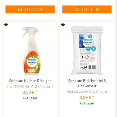
BESTELLEN
BESTELLEN
Auf den Merkzettel
Auf den Merkzettel
Sodasan Küchen Reiniger
Sodasan Bleichmittel &
Fleckensalz
Inhalt
500 Milliliter
(7,18 € * / 1 Liter )
3,59 € *
Inhalt
500 Gramm
(7,18 € * / 1 Kg )
3,59 € *
Auf Lager
Auf Lager