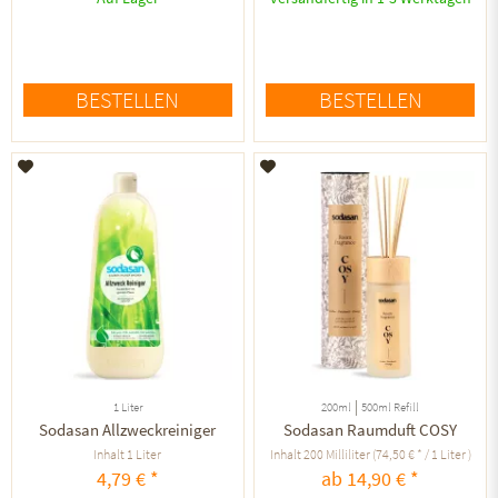
BESTELLEN
BESTELLEN
Auf den Merkzettel
Auf den Merkzettel
|
1 Liter
200ml
500ml Refill
Sodasan Allzweckreiniger
Sodasan Raumduft COSY
Inhalt
1 Liter
Inhalt
200 Milliliter
(74,50 € * / 1 Liter )
4,79 € *
ab 14,90 € *