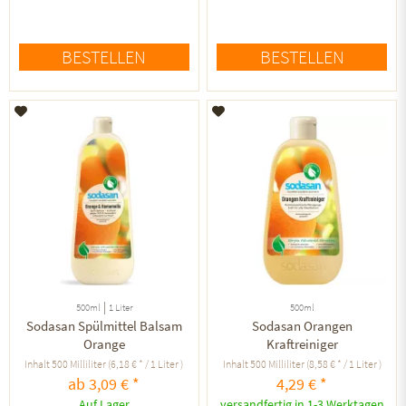
BESTELLEN
BESTELLEN
Auf den Merkzettel
Auf den Merkzettel
|
500ml
1 Liter
500ml
Sodasan Spülmittel Balsam
Sodasan Orangen
Orange
Kraftreiniger
Inhalt
500 Milliliter
(6,18 € * / 1 Liter )
Inhalt
500 Milliliter
(8,58 € * / 1 Liter )
ab 3,09 € *
4,29 € *
Auf Lager
versandfertig in 1-3 Werktagen