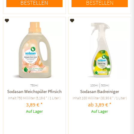
BESTELLEN
BESTELLEN
Auf den Merkzettel
Auf den Merkzettel
|
750ml
100ml
500ml
Sodasan Weichspüler Pfirsich
Sodasan Badreiniger
Inhalt
750 Milliliter
(5,19 € * / 1 Liter )
Inhalt
100 Milliliter
(38,90 € * / 1 Liter )
3,89 € *
ab 3,89 € *
Auf Lager
Auf Lager