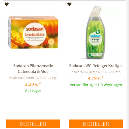
Auf den Merkzettel
Auf den Merkzettel
Sodasan Pflanzenseife
Sodasan WC Reiniger Kraftgel
Calendula & Aloe
Inhalt
750 Milliliter
(6,39 € * / 1 Liter )
4,79 € *
Inhalt
100 Gramm
(23,90 € * / 1 Kg )
2,39 € *
versandfertig in 1-3 Werktagen
Auf Lager
BESTELLEN
BESTELLEN