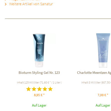
Weitere Artikel von Sanatur
Bioturm Styling Gel Nr. 123
Charlotte Meentzen Ag
Inhalt
125 Milliliter
(71,60 € * / 1 Liter )
Inhalt
8 Milliliter
(987,50 €
8,95 € *
7,90 € *
Auf Lager
Auf Lager