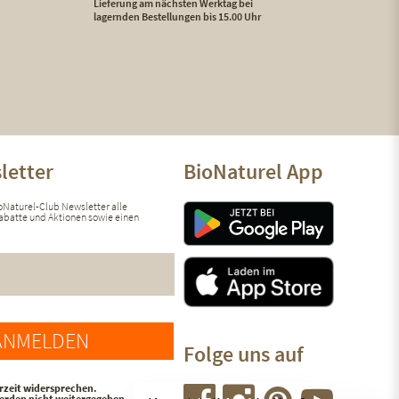
Lieferung am nächsten Werktag bei
lagernden Bestellungen bis 15.00 Uhr
letter
BioNaturel App
ioNaturel-Club Newsletter alle
 Rabatte und Aktionen sowie einen
ANMELDEN
Folge uns auf
rzeit widersprechen.
werden nicht weitergegeben.