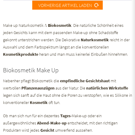
VORHERIGE ARTIKEL LADEN
Make up Naturkosmetik &
Biokosmetik
. Die natürliche Schönheit eines
jeden Gesichts kann mit dem passenden Make-up ohne Schadstoffe
gekonnt unterstrichen werden. Die Dekorative
Naturkosmetik
reicht in der
Auswahl und dem Farbspektrum längst an die konventionellen
Kosmetikprodukte
heran und man muss keinerlei Einbußen hinnehmen.
Biokosmetik Make Up
Nebenher pflegt Biokosmetik die
empfindliche Gesichtshaut
mit
wertvollen
Pflanzenauszügen
aus der Natur. Die
natürlichen Wirkstoffe
legen sich sanft auf die Haut ohne die Poren zu verstopfen, wie es Silikone in
konventioneller
Kosmetik
oft tun.
Ob man sich nun für ein dezentes
Tages
-Make-up oder ein
außergewöhnliches
Abend-Make-up
entscheidet, mit den richtigen
Produkten wird jedes
Gesicht
umwerfend aussehen.