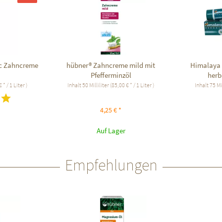
c Zahncreme
hübner® Zahncreme mild mit
Himalaya
Pfefferminzöl
herb
 * / 1 Liter )
Inhalt
50 Milliliter
(85,00 € * / 1 Liter )
Inhalt
75 Mi
4,25 € *
Auf Lager
Empfehlungen