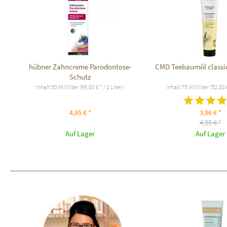
hübner Zahncreme Parodontose-
CMD Teebaumöl classi
Schutz
Inhalt
50 Milliliter
(99,00 € * / 1 Liter )
Inhalt
75 Milliliter
(52,80 €
4,95 € *
3,96 € *
4,95 € *
Auf Lager
Auf Lager