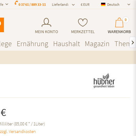
lfe
0 37 61 / 889 33-11
Lieferland:
Deutsch
Deutsch
0
MEIN KONTO
MERKZETTEL
WARENKORB
lege
Ernährung
Haushalt
Magazin
Theme

 €
illiliter (85,00 € * / 1Liter)
.
zzgl. Versandkosten