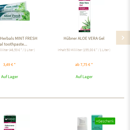
 Herbals MINT FRESH
Hübner ALOE VERA Gel
H
al toothpaste...
lliliter
(46,53 € * / 1 Liter )
Inhalt
50 Milliliter
(155,00 € * / 1 Liter )
3,49 € *
ab 7,75 € *
Auf Lager
Auf Lager
+Geschenk