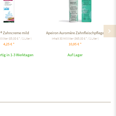
® Zahncreme mild
Apeiron Auromère Zahnfleischpflege
lliliter
(85,00 € * / 1 Liter )
Inhalt
30 Milliliter
(365,00 € * / 1 Liter )
4,25 € *
10,95 € *
rtig in 1-3 Werktagen
Auf Lager