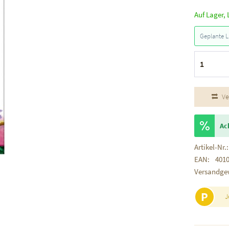
Auf Lager, 
Geplante L
Ve
Ac
Artikel-Nr.:
EAN:
401
Versandge
P
J