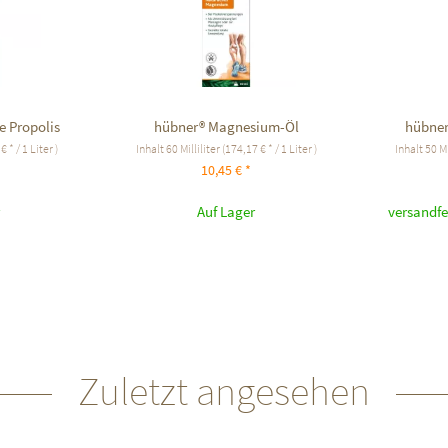
 Propolis
hübner® Magnesium-Öl
hübner
€ * / 1 Liter )
Inhalt
60 Milliliter
(174,17 € * / 1 Liter )
Inhalt
50 Mi
10,45 € *
Auf Lager
versandfe
Zuletzt angesehen