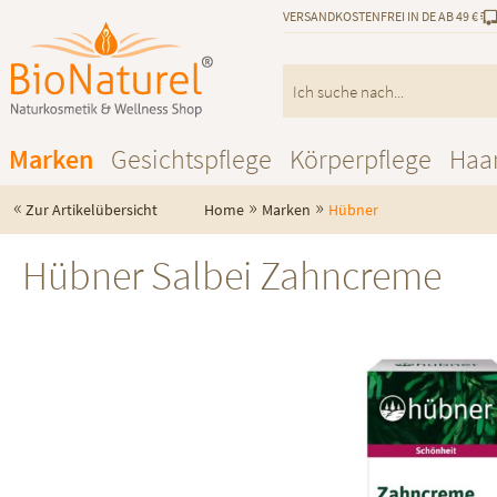
VERSANDKOSTENFREI IN DE AB 49 €
Marken
Gesichtspflege
Körperpflege
Haa
«
»
»
Zur Artikelübersicht
Home
Marken
Hübner
Hübner Salbei Zahncreme