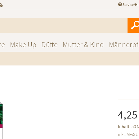
Service/Hi
re
Make Up
Düfte
Mutter & Kind
Männerpf
4,25
Inhalt:
50 M
inkl. MwSt