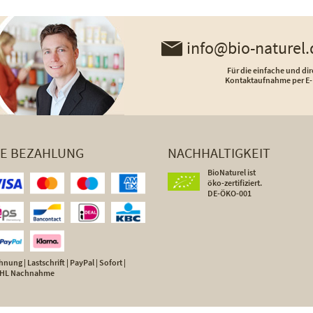
info@bio-naturel.
Für die einfache und dir
Kontaktaufnahme per E-
HE BEZAHLUNG
NACHHALTIGKEIT
BioNaturel ist
öko-zertifiziert.
DE-ÖKO-001
nung | Lastschrift | PayPal | Sofort |
 DHL Nachnahme