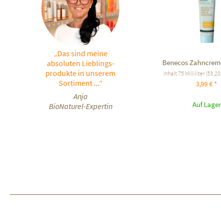
„Das sind meine
Benecos Zahncreme
absoluten Lieblings-
produkte in unserem
Inhalt
75 Milliliter
(53,20 
Sortiment ...“
3,99 € *
Anja
Auf Lager
BioNaturel-Expertin