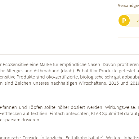
Versandge
P
J
lar EcoSensitive eine Marke für empfindliche Nasen. Davon profitie
tsche Allergie- und Asthmabund (daab). Er hat Klar Produkte getestet 
Sensitive Produkte sind öko-zertifizierte, biologische sehr gut ab
n sind Zeichen unseres nachhaltigen Wirtschaftens. 2015 und 201
n Pfannen und Töpfen sollte höher dosiert werden. Wirkungsweise: H
r Fettflecken auf Textilien. Einfach anfeuchten, KLAR Spülmittel da
te sparsam dosieren.
ionische Tenside (pflanzliche Fettalkoholsulfate). Weitere Inhaltss