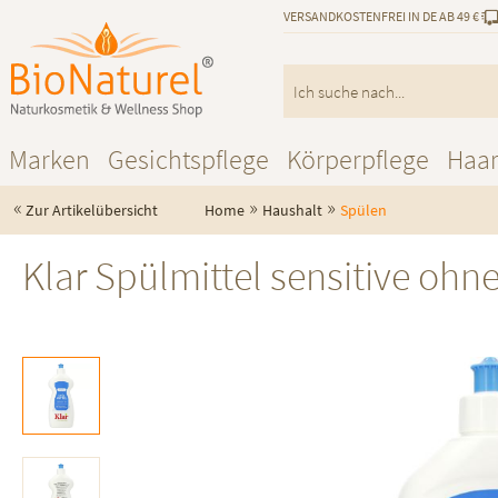
VERSANDKOSTENFREI IN DE AB 49 €
Marken
Gesichtspflege
Körperpflege
Haa
«
»
»
Zur Artikelübersicht
Home
Haushalt
Spülen
Klar Spülmittel sensitive ohne