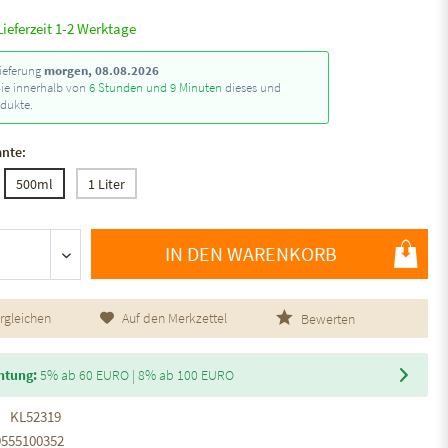
Lieferzeit 1-2 Werktage
ieferung
morgen, 08.08.2026
Sie innerhalb von
6 Stunden und 9 Minuten
dieses und
dukte.
ante:
500ml
1 Liter
IN DEN WARENKORB
rgleichen
Auf den Merkzettel
Bewerten
htung:
5% ab 60 EURO | 8% ab 100 EURO
KL52319
9555100352