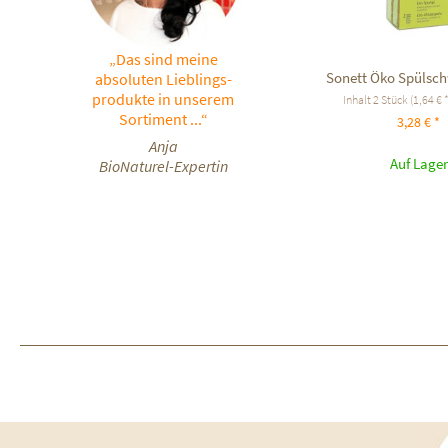
„Das sind meine
Sonett Öko Spülsc
absoluten Lieblings-
produkte in unserem
Inhalt
2 Stück
(1,64 € *
Sortiment ...“
3,28 € *
Anja
Auf Lager
BioNaturel-Expertin