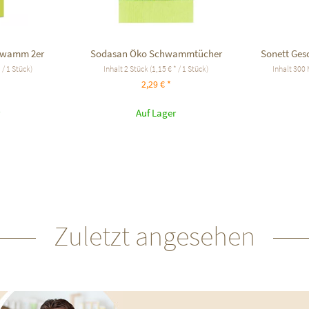
hwamm 2er
Sodasan Öko Schwammtücher
Sonett Gesc
 / 1 Stück)
Inhalt
2 Stück
(1,15 € * / 1 Stück)
Inhalt
300 M
2,29 € *
Auf Lager
Zuletzt angesehen