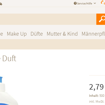
Service/Hilfe
0
re
Make Up
Düfte
Mutter & Kind
Männerpf
 Duft
2,79
Inhalt:
500 
inkl. MwSt