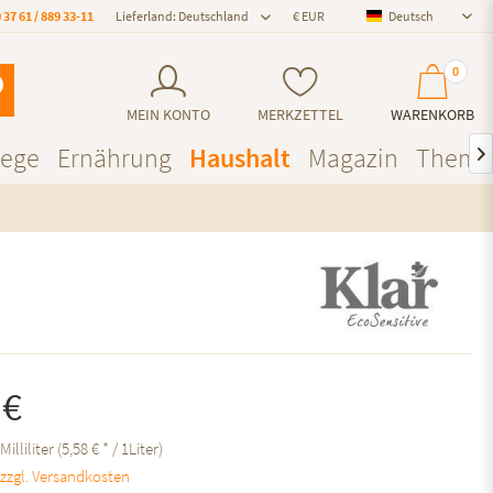
 37 61 / 889 33-11
Lieferland: Deutschland
Deutsch
Deutsch
0
MEIN KONTO
MERKZETTEL
WARENKORB
lege
Ernährung
Haushalt
Magazin
Theme

 €
Milliliter (5,58 € * / 1Liter)
.
zzgl. Versandkosten