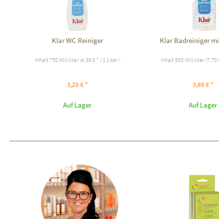
Klar WC Reiniger
Klar Badreiniger mi
Inhalt
750 Milliliter
(4,39 € * / 1 Liter )
Inhalt
500 Milliliter
(7,78 €
3,29 € *
3,89 € *
Auf Lager
Auf Lager