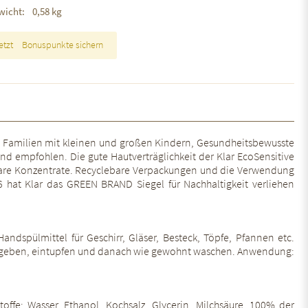
wicht:
0,58 kg
etzt
Bonuspunkte sichern
ren Familien mit kleinen und großen Kindern, Gesundheitsbewusste
und empfohlen. Die gute Hautverträglichkeit der Klar EcoSensitive
baubare Konzentrate. Recyclebare Verpackungen und die Verwendung
6 hat Klar das GREEN BRAND Siegel für Nachhaltigkeit verliehen
andspülmittel für Geschirr, Gläser, Besteck, Töpfe, Pfannen etc.
rauf geben, eintupfen und danach wie gewohnt waschen. Anwendung:
toffe: Wasser, Ethanol, Kochsalz, Glycerin, Milchsäure. 100% der