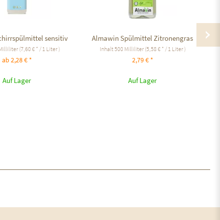
hirrspülmittel sensitiv
Almawin Spülmittel Zitronengras
illiliter
(7,60 € * / 1 Liter )
Inhalt
500 Milliliter
(5,58 € * / 1 Liter )
ab 2,28 € *
2,79 € *
Auf Lager
Auf Lager