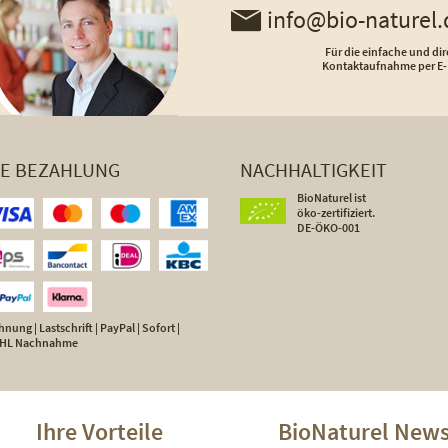
info@bio-naturel.
Für die einfache und dir
Kontaktaufnahme per E-
HE BEZAHLUNG
NACHHALTIGKEIT
BioNaturel ist
öko-zertifiziert.
DE-ÖKO-001
nung | Lastschrift | PayPal | Sofort |
 DHL Nachnahme
Ihre Vorteile
BioNaturel News