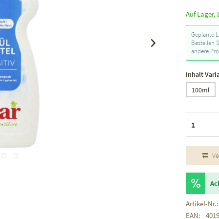
Auf Lager, 
Geplante L
Bestellen 
andere Pro
Inhalt Vari
100ml
Ve
Ac
Artikel-Nr.:
EAN:
401