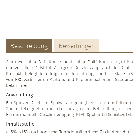
Beschreibung
Bewertungen
Sensitive - ohne Duft! Konsequent ´ohne Duft´ konzipiert, ist K
und vor allem Dufststoff-Allergiker. Dies bestätigt auch der Deu
Produkte belegt der erfolgreiche dermatologische Test. Klar Eco
von FSC-zertifizierten Kartons und Papieren schonen Ressource
bekommen.
Anwendung
Ein Spritzer (2 ml) ins Spülwasser genügt. Nur bei sehr fettige
Spülmittel eignet sich auch hervorragend zur Behandlung frische
Für die manuelle Geschirrreinigung. KLAR Spülmittel Sensitive bit
Inhaltsstoffe
>=5% <15% nichtionische Tenside (pflanzliche Zuckertenside), an