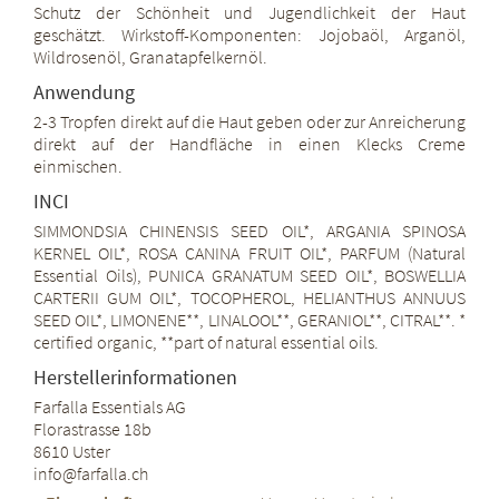
Schutz der Schönheit und Jugendlichkeit der Haut
geschätzt. Wirkstoff-Komponenten: Jojobaöl, Arganöl,
Wildrosenöl, Granatapfelkernöl.
Anwendung
2-3 Tropfen direkt auf die Haut geben oder zur Anreicherung
direkt auf der Handfläche in einen Klecks Creme
einmischen.
INCI
SIMMONDSIA CHINENSIS SEED OIL*, ARGANIA SPINOSA
KERNEL OIL*, ROSA CANINA FRUIT OIL*, PARFUM (Natural
Essential Oils), PUNICA GRANATUM SEED OIL*, BOSWELLIA
CARTERII GUM OIL*, TOCOPHEROL, HELIANTHUS ANNUUS
SEED OIL*, LIMONENE**, LINALOOL**, GERANIOL**, CITRAL**. *
certified organic, **part of natural essential oils.
Herstellerinformationen
Farfalla Essentials AG
Florastrasse 18b
8610 Uster
info@farfalla.ch