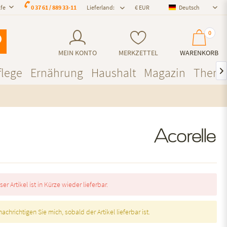
lfe
0 37 61 / 889 33-11
Lieferland:
Deutsch
Deutsch
0
MEIN KONTO
MERKZETTEL
WARENKORB
lege
Ernährung
Haushalt
Magazin
Them

ser Artikel ist in Kürze wieder lieferbar.
achrichtigen Sie mich, sobald der Artikel lieferbar ist.