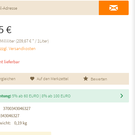
5 €
Milliliter (209,67 € * / 1Liter)
.
zzgl. Versandkosten
ht lieferbar
rgleichen
Auf den Merkzettel
Bewerten
htung:
5% ab 60 EURO | 8% ab 100 EURO
3700343046327
0343046327
wicht:
0,19 kg