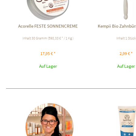
Acorelle FESTE SONNENCREME
Kempii Bio Zahnbür
Inhalt
30 Gramm
(598,33 € * / 1 Kg )
Inhalt
1 Stück
17,95 € *
2,99 € *
Auf Lager
Auf Lager