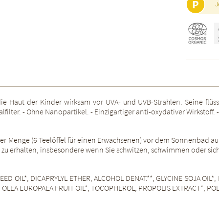
P
J
ie Haut der Kinder wirksam vor UVA- und UVB-Strahlen. Seine flüssig
lfilter. - Ohne Nanopartikel. - Einzigartiger anti-oxydativer Wirkstoff.
r Menge (6 Teelöffel für einen Erwachsenen) vor dem Sonnenbad auft
 zu erhalten, insbesondere wenn Sie schwitzen, schwimmen oder sic
ED OIL*, DICAPRYLYL ETHER, ALCOHOL DENAT.**, GLYCINE SOJA OIL*
*, OLEA EUROPAEA FRUIT OIL*, TOCOPHEROL, PROPOLIS EXTRACT*, 