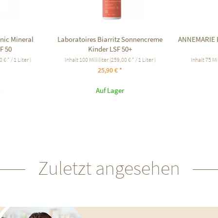
nic Mineral
Laboratoires Biarritz Sonnencreme
ANNEMARIE 
F 50
Kinder LSF 50+
 € * / 1 Liter )
Inhalt
100 Milliliter
(259,00 € * / 1 Liter )
Inhalt
75 Mil
25,90 € *
Auf Lager
Zuletzt angesehen