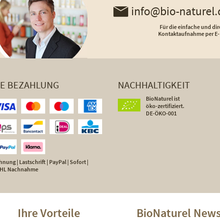
info@bio-naturel.
Für die einfache und dir
Kontaktaufnahme per E-
HE BEZAHLUNG
NACHHALTIGKEIT
BioNaturel ist
öko-zertifiziert.
DE-ÖKO-001
nung | Lastschrift | PayPal | Sofort |
 DHL Nachnahme
Ihre Vorteile
BioNaturel News