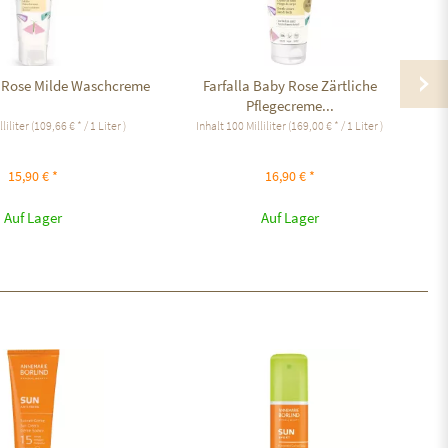
y Rose Milde Waschcreme
Farfalla Baby Rose Zärtliche
Ma
Pflegecreme...
lliliter
(109,66 € * / 1 Liter )
Inhalt
100 Milliliter
(169,00 € * / 1 Liter )
15,90 € *
16,90 € *
Auf Lager
Auf Lager