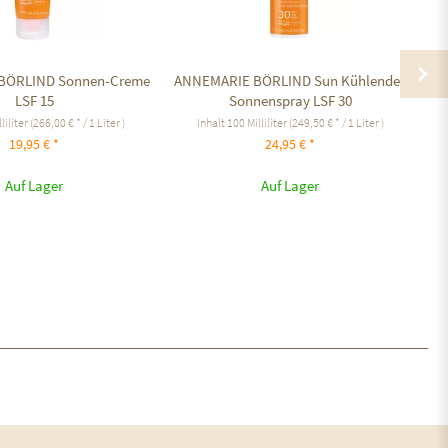
BÖRLIND Sonnen-Creme
ANNEMARIE BÖRLIND Sun Kühlendes
E
LSF 15
Sonnenspray LSF 30
liliter
(266,00 € * / 1 Liter )
Inhalt
100 Milliliter
(249,50 € * / 1 Liter )
19,95 € *
24,95 € *
Auf Lager
Auf Lager