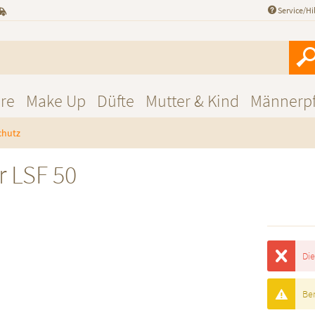
Service/Hi
re
Make Up
Düfte
Mutter & Kind
Männerpf
chutz
r LSF 50
Die
Ben