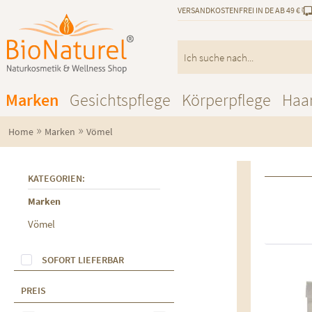
VERSANDKOSTENFREI IN DE AB 49 €
Marken
Gesichtspflege
Körperpflege
Haa
»
»
Home
Marken
Vömel
KATEGORIEN:
Marken
Vömel
SOFORT LIEFERBAR
Au
PREIS