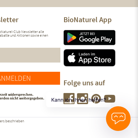
letter
BioNaturel App
ioNaturel-Club Newsletter alle
 Rabatte und Aktionen sowie einen
ANMELDEN
Folge uns auf
rzeit widersprechen.
werden nicht weitergegeben.
ers beschrieben