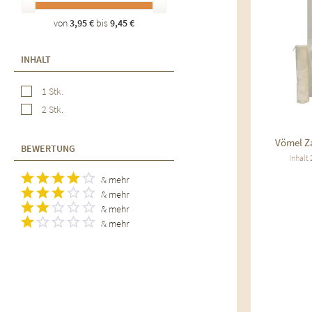
von
3,95 €
bis
9,45 €
INHALT
1 Stk.
2 Stk.
Vömel Z
BEWERTUNG
Inhalt
& mehr
& mehr
& mehr
& mehr