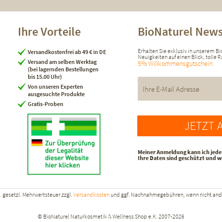
Ihre Vorteile
BioNaturel News
Erhalten Sie exklusiv in unserem B
Versandkostenfrei ab 49 € in DE
Neuigkeiten auf einen Blick, tolle
Versand am selben Werktag
5% Willkommensgutschein.
(bei lagernden Bestellungen
bis 15.00 Uhr)
Von unseren Experten
ausgesuchte Produkte
Gratis-Proben
JETZT 
Meiner Anmeldung kann ich jede
Ihre Daten sind geschützt und 
kl. gesetzl. Mehrwertsteuer zzgl.
Versandkosten
und ggf. Nachnahmegebühren, wenn nicht and
© BioNaturel Naturkosmetik & Wellness Shop e.K. 2007-2026