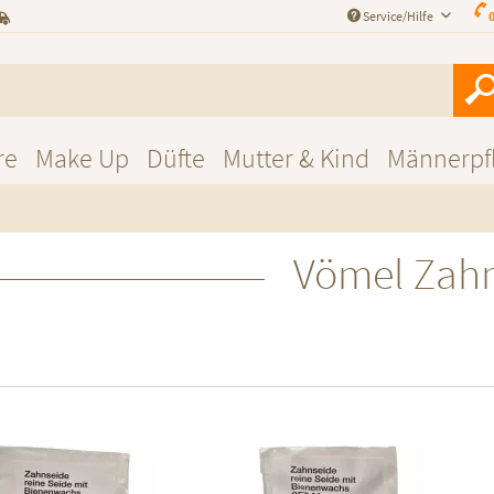
Service/Hilfe
0
re
Make Up
Düfte
Mutter & Kind
Männerpf
Vömel Zah
f den Merkzettel
Auf den Merkzettel