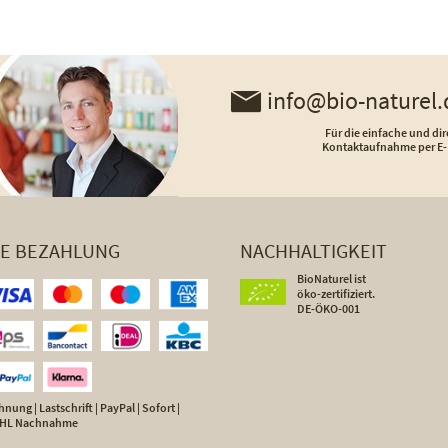
info@bio-naturel.
Für die einfache und dir
Kontaktaufnahme per E-
HE BEZAHLUNG
NACHHALTIGKEIT
BioNaturel ist
öko-zertifiziert.
DE-ÖKO-001
nung | Lastschrift | PayPal | Sofort |
 DHL Nachnahme