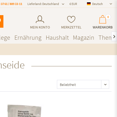
 37 61 / 889 33-11
Lieferland: Deutschland
Deutsch
Deutsch
0
MEIN KONTO
MERKZETTEL
WARENKORB
lege
Ernährung
Haushalt
Magazin
Theme

nseide
Auf den Merkzettel