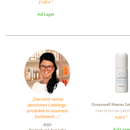
27,95 € *
Auf Lager
„Das sind meine
Oceanwell Meeres Ge
absoluten Lieblings-
produkte in unserem
Inhalt
15 Milliliter
(266,67 
Sortiment ...“
4,00 € *
Anja
Auf Lager