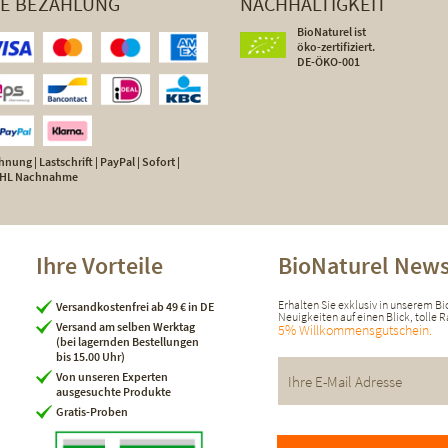
HE BEZAHLUNG
NACHHALTIGKEIT
BioNaturel ist
öko-zertifiziert.
DE-ÖKO-001
nung | Lastschrift | PayPal | Sofort |
 DHL Nachnahme
Ihre Vorteile
BioNaturel News
Erhalten Sie exklusiv in unserem B
Versandkostenfrei ab 49 € in DE
Neuigkeiten auf einen Blick, tolle
Versand am selben Werktag
5% Willkommensgutschein.
(bei lagernden Bestellungen
bis 15.00 Uhr)
Von unseren Experten
ausgesuchte Produkte
Gratis-Proben