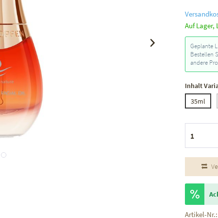
Versandkos
Auf Lager, 
Geplante L
Bestellen 
andere Pro
Inhalt Vari
35ml
Ve
Ac
Artikel-Nr.: