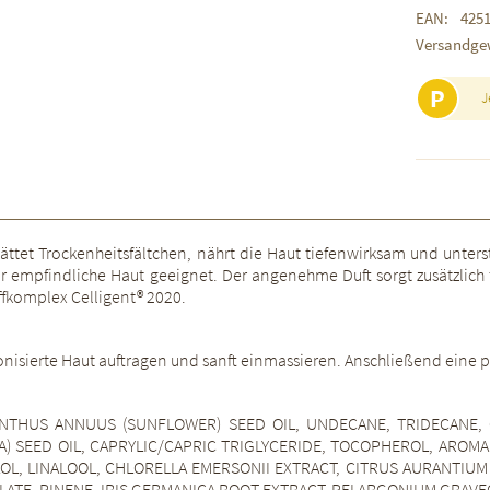
EAN:
425
Versandge
P
J
glättet Trockenheitsfältchen, nährt die Haut tiefenwirksam und unte
ür empfindliche Haut geeignet. Der angenehme Duft sorgt zusätzlich
ffkomplex Celligent® 2020.
tonisierte Haut auftragen und sanft einmassieren. Anschließend eine
ANTHUS ANNUUS (SUNFLOWER) SEED OIL, UNDECANE, TRIDECANE, 
A) SEED OIL, CAPRYLIC/CAPRIC TRIGLYCERIDE, TOCOPHEROL, AROMA
LOL, LINALOOL, CHLORELLA EMERSONII EXTRACT, CITRUS AURANTIUM
CYLATE, PINENE, IRIS GERMANICA ROOT EXTRACT, PELARGONIUM GRAV