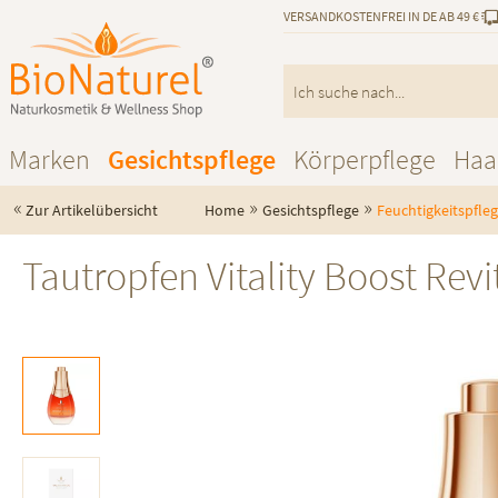
VERSANDKOSTENFREI IN DE AB 49 €
Marken
Gesichtspflege
Körperpflege
Haa
«
»
»
Zur Artikelübersicht
Home
Gesichtspflege
Feuchtigkeitspfle
Tautropfen Vitality Boost Revi