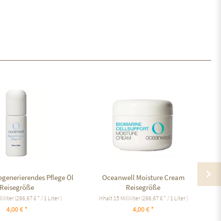
generierendes Pflege Öl
Oceanwell Moisture Cream
C
Reisegröße
Reisegröße
liliter
(266,67 € * / 1 Liter )
Inhalt
15 Milliliter
(266,67 € * / 1 Liter )
4,00 € *
4,00 € *