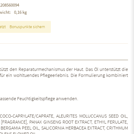
1208560094
wicht:
0,16 kg
etzt
Bonuspunkte sichern
rstützt den Reparaturmechanismus der Haut. Das Öl unterstützt die
 für ein wohltuendes Pflegeerlebnis. Die Formulierung kombiniert
 passende Feuchtigkeitspflege anwenden.
COCO-CAPRYLATE/CAPRATE, ALEURITES MOLUCCANUS SEED OIL,
 [FRAGRANCE], PANAX GINSENG ROOT EXTRACT, ETHYL FERULATE,
 BERGAMIA PEEL OIL, SALICORNIA HERBACEA EXTRACT, CRITHMUM
EOLENS FLOWER OIL