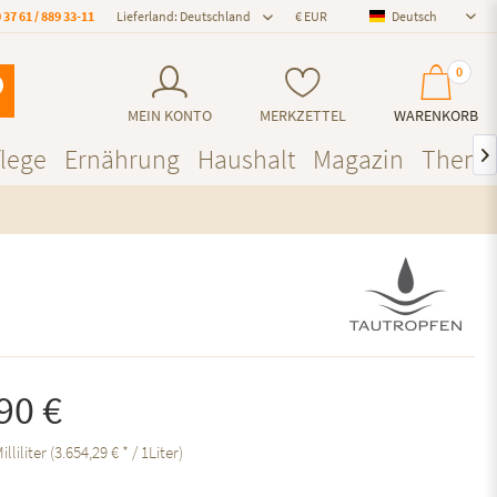
 37 61 / 889 33-11
Lieferland: Deutschland
Deutsch
Deutsch
0
MEIN KONTO
MERKZETTEL
WARENKORB
lege
Ernährung
Haushalt
Magazin
Them

90 €
illiliter (3.654,29 € * / 1Liter)