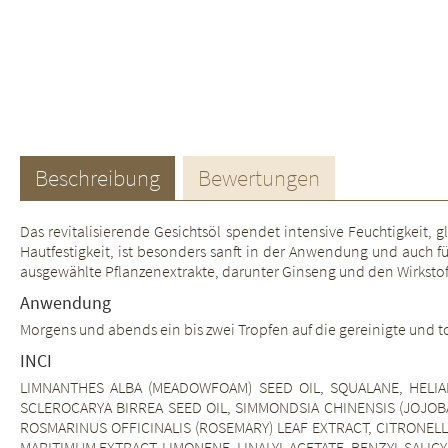
Beschreibung
Bewertungen
Das revitalisierende Gesichtsöl spendet intensive Feuchtigkeit, 
Hautfestigkeit, ist besonders sanft in der Anwendung und auch f
ausgewählte Pflanzenextrakte, darunter Ginseng und den Wirksto
Anwendung
Morgens und abends ein bis zwei Tropfen auf die gereinigte und 
INCI
LIMNANTHES ALBA (MEADOWFOAM) SEED OIL, SQUALANE, HELI
SCLEROCARYA BIRREA SEED OIL, SIMMONDSIA CHINENSIS (JOJOB
ROSMARINUS OFFICINALIS (ROSEMARY) LEAF EXTRACT, CITRONEL
MARITIMUM EXTRACT, LIMONENE, LINALYL ACETATE, BENZYL SALI