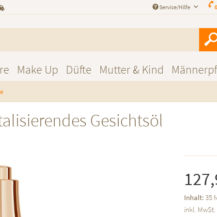
Service/Hilfe
0
re
Make Up
Düfte
Mutter & Kind
Männerpf
ge
talisierendes Gesichtsöl
127,
Inhalt:
35 M
inkl. MwSt.