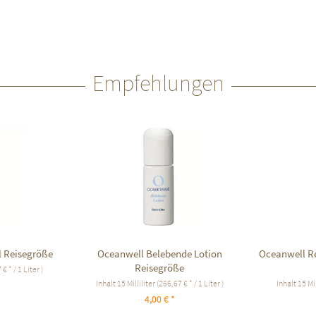
Empfehlungen
l Reisegröße
Oceanwell Belebende Lotion
Oceanwell Re
Reisegröße
€ * / 1 Liter )
Inhalt
15 Milliliter
(266,67 € * / 1 Liter )
Inhalt
15 Mil
4,00 € *