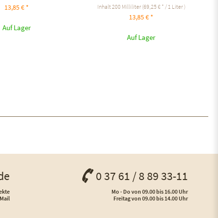
Inhalt
200 Milliliter
(69,25 € * / 1 Liter )
13,85 € *
13,85 € *
Auf Lager
Auf Lager
de
0 37 61 / 8 89 33-11
ekte
Mo - Do von 09.00 bis 16.00 Uhr
Mail
Freitag von 09.00 bis 14.00 Uhr