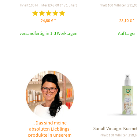
Inhalt
100 Milliliter
(248,00 € * / 1 Liter )
Inhalt
100 Milliliter
(231,00 
24,80 € *
23,10 € *
versandfertig in 1-3 Werktagen
Auf Lager
„Das sind meine
Sanoll Vinaigre Kosmet
absoluten Lieblings-
produkte in unserem
Inhalt
150 Milliliter
(158,67