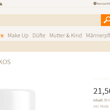
Service/Hi
re
Make Up
Düfte
Mutter & Kind
Männerpf
kos
21,5
Inhalt:
50 M
inkl. MwSt