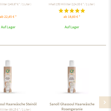
lliliter
(149,67 € * / 1 Liter )
Inhalt
150 Milliliter
(124,00 € * / 1 Liter )
ab 22,45 € *
ab 18,60 € *
Auf Lager
Auf Lager
soul Haarwäsche Steinöl
Sanoll Ghassoul Haarwäsche
Sa
Rosengeranie
illiliter
(69,25 € * / 1 Liter )