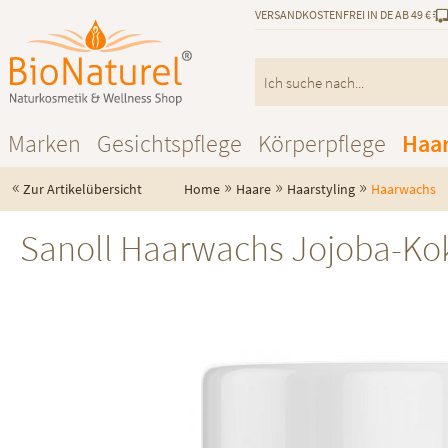
VERSANDKOSTENFREI IN DE AB 49 €
Marken
Gesichtspflege
Körperpflege
Haa
«
»
»
»
Zur Artikelübersicht
Home
Haare
Haarstyling
Haarwachs
Sanoll Haarwachs Jojoba-Ko