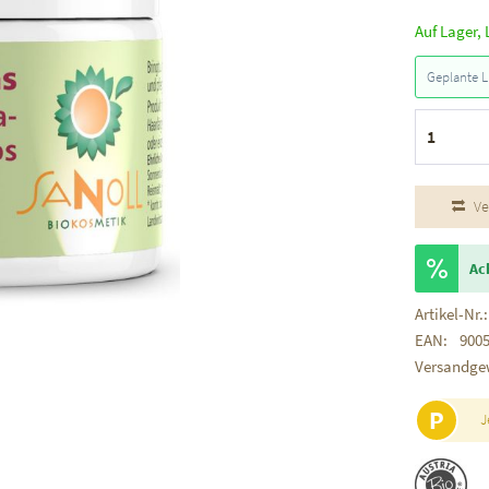
Auf Lager, 
Geplante L
Ve
Ac
Artikel-Nr.:
EAN:
900
Versandge
P
J