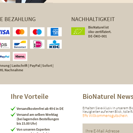
HE BEZAHLUNG
NACHHALTIGKEIT
BioNaturel ist
öko-zertifiziert.
DE-ÖKO-001
nung | Lastschrift | PayPal | Sofort |
 DHL Nachnahme
Ihre Vorteile
BioNaturel News
Erhalten Sie exklusiv in unserem B
Versandkostenfrei ab 49 € in DE
Neuigkeiten auf einen Blick, tolle
Versand am selben Werktag
5% Willkommensgutschein.
(bei lagernden Bestellungen
bis 15.00 Uhr)
Von unseren Experten