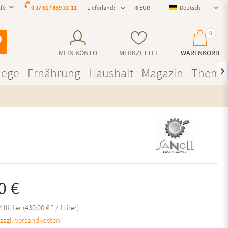
lfe
0 37 61 / 889 33-11
Lieferland:
Deutsch
Deutsch
0
MEIN KONTO
MERKZETTEL
WARENKORB
lege
Ernährung
Haushalt
Magazin
Theme

0 €
illiliter (430,00 € * / 1Liter)
.
zzgl. Versandkosten