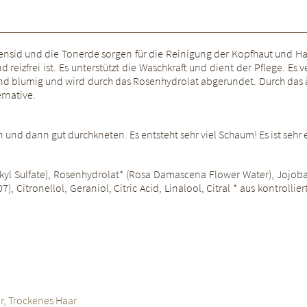
id und die Tonerde sorgen für die Reinigung der Kopfhaut und Haar
h und reizfrei ist. Es unterstützt die Waschkraft und dient der Pflege.
ch und blumig und wird durch das Rosenhydrolat abgerundet. Durch das 
rnative.
nd dann gut durchkneten. Es entsteht sehr viel Schaum! Es ist sehr e
yl Sulfate), Rosenhydrolat* (Rosa Damascena Flower Water), Jojoba
 Citronellol, Geraniol, Citric Acid, Linalool, Citral * aus kontrolli
, Trockenes Haar