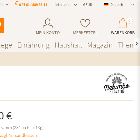
lfe
0 37 61 / 889 33-11
Lieferland:
Deutsch
Deutsch
0
MEIN KONTO
MERKZETTEL
WARENKORB
lege
Ernährung
Haushalt
Magazin
Theme

0 €
Gramm (234,55 € * / 1Kg)
.
zzgl. Versandkosten