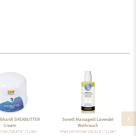
ebhardt SHEABUTTER
Sonett Massageöl Lavendel
Cream
Weihrauch
liliter
(726,67 € * / 1 Liter )
Inhalt
145 Milliliter
(132,41 € * / 1 Liter )