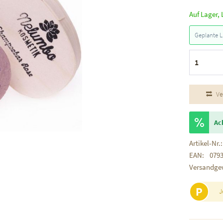
Auf Lager, 
Geplante L
Ve
Ac
Artikel-Nr.:
EAN:
079
Versandge
P
J