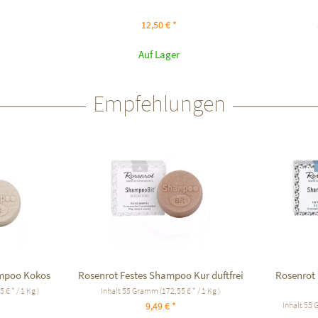
12,50 € *
Auf Lager
Empfehlungen
ampoo Kokos
Rosenrot Festes Shampoo Kur duftfrei
Rosenrot
 € * / 1 Kg )
Inhalt
55 Gramm
(172,55 € * / 1 Kg )
Inhalt
55
9,49 € *