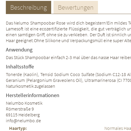
Beschreibung
Bewertungen
Das Nelumo Shampoobar Rose wird dich begeistern!Ein mildes Tens
Lamesoft ist eine ecozertifizierte Flüssigkeit, die gut verträglic
einen samtigen Griff, ohne sie zu verkleben. Der Duft ist sinnli
Haar geeignet.Ohne Silikone und Verpackungsmüll eine super Alte
Anwendung
Das Stück Shampoobar einfach 2-3 mal über das nasse Haar reiben u
Inhaltsstoffe
Tonerde (Kaolin), Tensid Sodium Coco Sulfate (Sodium C12-18 Alk
Geranium (Pelargonium Graveolens Oil), Ultramarinerosa (CI 77007),
Naturkosmetik zugelassen
Herstellerinformationen
Nelumbo Kosmetik
Römerstraße 9
69115 Heidelberg
info@nelumbo.de
Haartyp:
Normales Haar