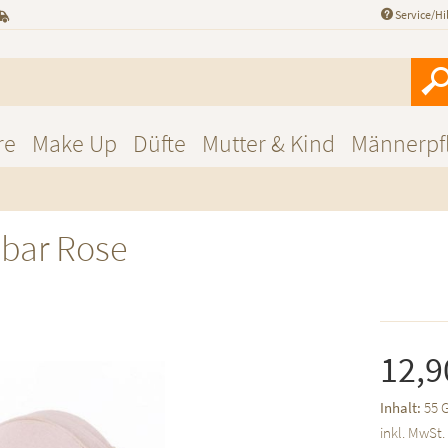
Service/Hi
re
Make Up
Düfte
Mutter & Kind
Männerpf
bar Rose
12,9
Inhalt:
55 
inkl. MwSt