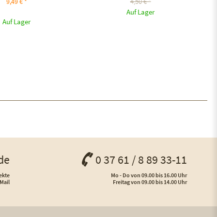
4,50 € *
9,49 € *
Auf Lager
Auf Lager
de
0 37 61 / 8 89 33-11
ekte
Mo - Do von 09.00 bis 16.00 Uhr
Mail
Freitag von 09.00 bis 14.00 Uhr