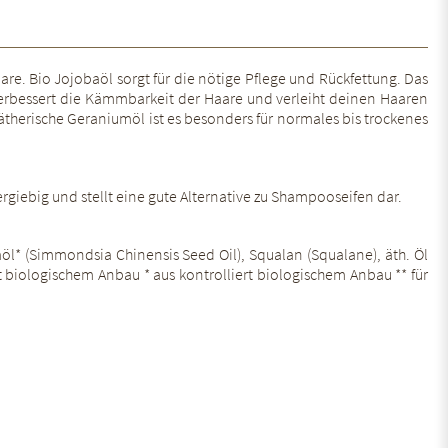
e. Bio Jojobaöl sorgt für die nötige Pflege und Rückfettung. Das
 Es verbessert die Kämmbarkeit der Haare und verleiht deinen Haaren
ätherische Geraniumöl ist es besonders für normales bis trockenes
rgiebig und stellt eine gute Alternative zu Shampooseifen dar.
öl* (Simmondsia Chinensis Seed Oil), Squalan (Squalane), äth. Öl
ert biologischem Anbau * aus kontrolliert biologischem Anbau ** für