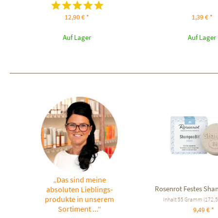
12,90 € *
1,39 € *
Auf Lager
Auf Lager
„Das sind meine
Rosenrot Festes Sh
absoluten Lieblings-
produkte in unserem
Inhalt
55 Gramm
(172,55
Sortiment ...“
9,49 € *