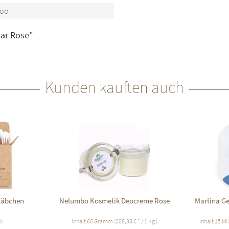
poo
ar Rose"
Kunden kauften auch
täbchen
Nelumbo Kosmetik Deocreme Rose
Martina G
ck
Inhalt
60 Gramm
(208,33 € * / 1 Kg )
Inhalt
15 Mil