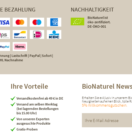
HE BEZAHLUNG
NACHHALTIGKEIT
BioNaturel ist
öko-zertifiziert.
DE-ÖKO-001
nung | Lastschrift | PayPal | Sofort |
 DHL Nachnahme
Ihre Vorteile
BioNaturel News
Erhalten Sie exklusiv in unserem B
Versandkostenfrei ab 49 € in DE
Neuigkeiten auf einen Blick, tolle
Versand am selben Werktag
5% Willkommensgutschein.
(bei lagernden Bestellungen
bis 15.00 Uhr)
Von unseren Experten
ausgesuchte Produkte
Gratis-Proben