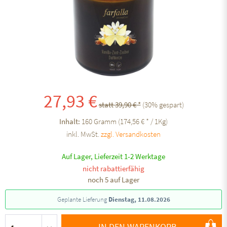
27,93 €
statt 39,90 € *
(
30
% gespart)
Inhalt:
160 Gramm (174,56 € * / 1Kg)
inkl. MwSt.
zzgl. Versandkosten
Auf Lager, Lieferzeit 1-2 Werktage
nicht rabattierfähig
noch 5 auf Lager
Geplante Lieferung
Dienstag, 11.08.2026
IN DEN WARENKORB