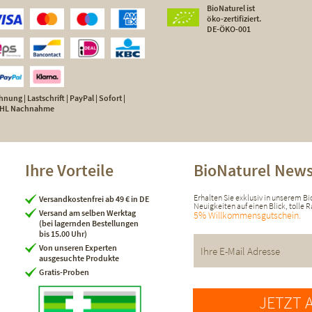
BioNaturel ist
öko-zertifiziert.
DE-ÖKO-001
nung | Lastschrift | PayPal | Sofort |
 DHL Nachnahme
Ihre Vorteile
BioNaturel News
Erhalten Sie exklusiv in unserem B
Versandkostenfrei ab 49 € in DE
Neuigkeiten auf einen Blick, tolle
Versand am selben Werktag
5% Willkommensgutschein.
(bei lagernden Bestellungen
bis 15.00 Uhr)
Von unseren Experten
ausgesuchte Produkte
Gratis-Proben
JETZT 