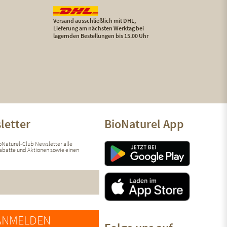
Versand ausschließlich mit DHL,
Lieferung am nächsten Werktag bei
lagernden Bestellungen bis 15.00 Uhr
letter
BioNaturel App
ioNaturel-Club Newsletter alle
 Rabatte und Aktionen sowie einen
ANMELDEN