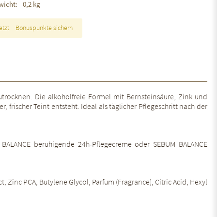
wicht:
0,2 kg
etzt
Bonuspunkte sichern
utrocknen. Die alkoholfreie Formel mit Bernsteinsäure, Zink und
ischer Teint entsteht. Ideal als täglicher Pflegeschritt nach der
UM BALANCE beruhigende 24h-Pflegecreme oder SEBUM BALANCE
, Zinc PCA, Butylene Glycol, Parfum (Fragrance), Citric Acid, Hexyl