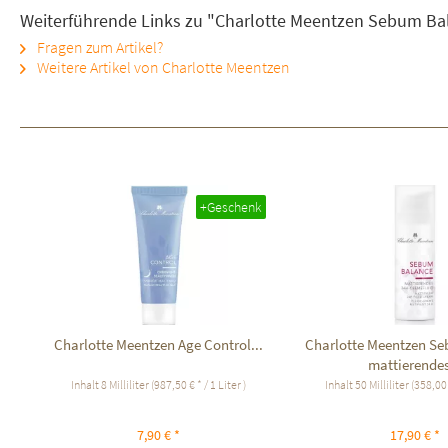
Weiterführende Links zu "Charlotte Meentzen Sebum Ba
Fragen zum Artikel?
Weitere Artikel von Charlotte Meentzen
+Geschenk
Charlotte Meentzen Age Control...
Charlotte Meentzen S
mattierendes
Inhalt
8 Milliliter
(987,50 € * / 1 Liter )
Inhalt
50 Milliliter
(358,00 €
7,90 € *
17,90 € *