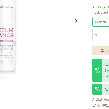
Auf Lager, 
noch 3 auf
Geplante L
Ve
Ac
Sie
Be
Ac
Artikel-Nr.:
EAN:
401