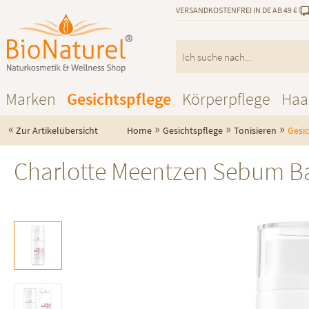
VERSANDKOSTENFREI IN DE AB 49 €
Marken
Gesichtspflege
Körperpflege
Haa
«
»
»
»
Zur Artikelübersicht
Home
Gesichtspflege
Tonisieren
Gesi
Charlotte Meentzen Sebum Ba