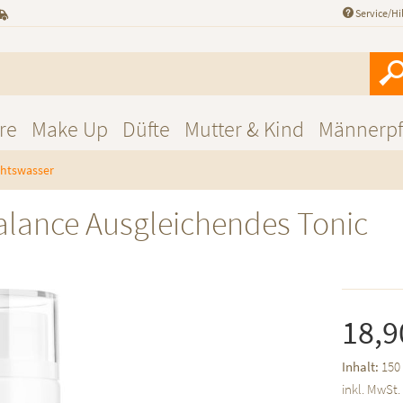
Service/Hi
re
Make Up
Düfte
Mutter & Kind
Männerpf
chtswasser
lance Ausgleichendes Tonic
18,9
Inhalt:
150 
inkl. MwSt