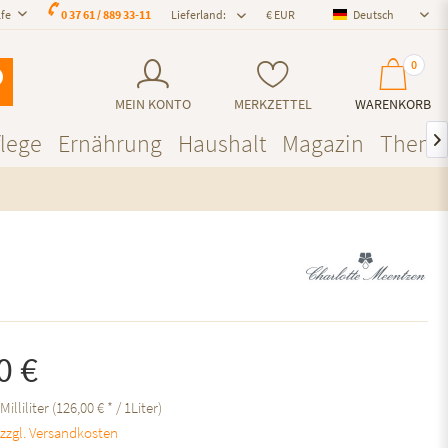
lfe
0 37 61 / 889 33-11
Lieferland:
Deutsch
Deutsch
0
MEIN KONTO
MERKZETTEL
WARENKORB
lege
Ernährung
Haushalt
Magazin
Them

0 €
Milliliter (126,00 € * / 1Liter)
.
zzgl. Versandkosten