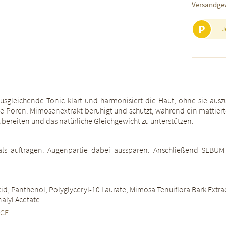
Versandge
P
J
Ausgleichende Tonic klärt und harmonisiert die Haut, ohne sie ausz
oren. Mimosenextrakt beruhigt und schützt, während ein mattierter, fr
bereiten und das natürliche Gleichgewicht zu unterstützen.
ls auftragen. Augenpartie dabei aussparen. Anschließend SEB
id, Panthenol, Polyglyceryl-10 Laurate, Mimosa Tenuiflora Bark Extract
alyl Acetate
NCE