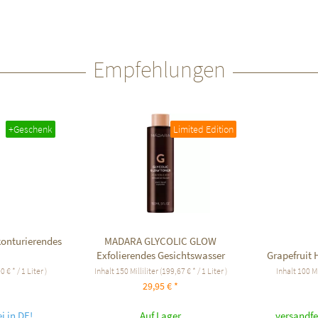
Empfehlungen
+Geschenk
Limited Edition
konturierendes
MADARA GLYCOLIC GLOW
Exfolierendes Gesichtswasser
Grapefruit 
 € * / 1 Liter )
Inhalt
150 Milliliter
(199,67 € * / 1 Liter )
Inhalt
100 Mi
29,95 € *
i in DE!
Auf Lager
versandfe