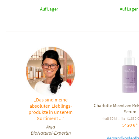
Auf Lager
Auf Lager
„Das sind meine
Charlotte Meentzen Re
absoluten Lieblings-
Serum
produkte in unserem
Sortiment ...“
Inhalt
30 Milliliter
(1.830,00
54,90 € *
Anja
BioNaturel-Expertin
Versandkostenfre