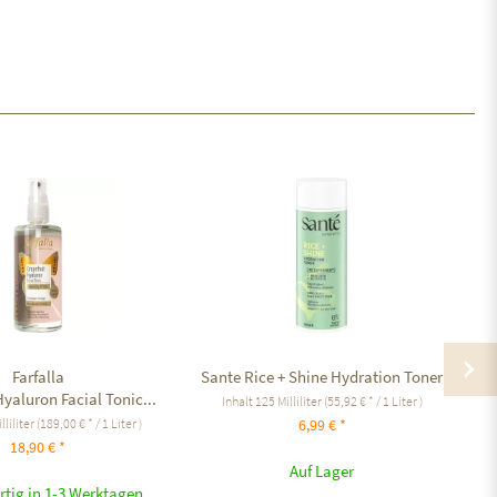
Farfalla
Sante Rice + Shine Hydration Toner
C
Hyaluron Facial Tonic...
Inhalt
125 Milliliter
(55,92 € * / 1 Liter )
lliliter
(189,00 € * / 1 Liter )
6,99 € *
18,90 € *
Auf Lager
rtig in 1-3 Werktagen