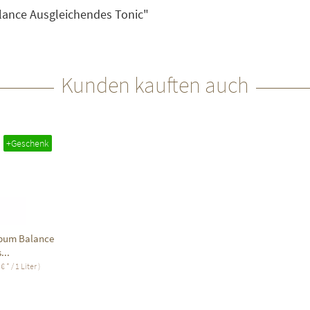
lance Ausgleichendes Tonic"
Kunden kauften auch
+Geschenk
ebum Balance
...
 * / 1 Liter )