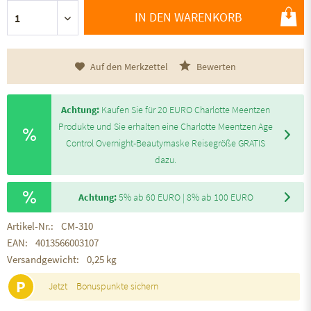
IN DEN WARENKORB
Auf den Merkzettel
Bewerten
Achtung:
Kaufen Sie für 20 EURO Charlotte Meentzen
Produkte und Sie erhalten eine Charlotte Meentzen Age
Control Overnight-Beautymaske Reisegröße GRATIS
dazu.
Achtung:
5% ab 60 EURO | 8% ab 100 EURO
Artikel-Nr.:
CM-310
EAN:
4013566003107
Versandgewicht:
0,25 kg
P
Jetzt
Bonuspunkte sichern