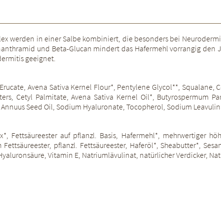
ex werden in einer Salbe kombiniert, die besonders bei Neurodermit
venanthramid und Beta-Glucan mindert das Hafermehl vorrangig den J
dermitis geeignet.
Erucate, Avena Sativa Kernel Flour*, Pentylene Glycol**, Squalane, Ce
ers, Cetyl Palmitate, Avena Sativa Kernel Oil*, Butyrospermum Pa
us Annuus Seed Oil, Sodium Hyaluronate, Tocopherol, Sodium Leavuli
, Fettsäureester auf pflanzl. Basis, Hafermehl*, mehrwertiger höhe
ettsäureester, pflanzl. Fettsäureester, Haferöl*, Sheabutter*, Sesa
yaluronsäure, Vitamin E, Natriumlävulinat, natürlicher Verdicker, Na