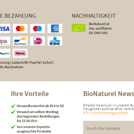
HE BEZAHLUNG
NACHHALTIGKEIT
BioNaturel ist
öko-zertifiziert.
DE-ÖKO-001
nung | Lastschrift | PayPal | Sofort |
 DHL Nachnahme
Ihre Vorteile
BioNaturel News
Erhalten Sie exklusiv in unserem B
Versandkostenfrei ab 49 € in DE
Neuigkeiten auf einen Blick, tolle
Versand am selben Werktag
5% Willkommensgutschein.
(bei lagernden Bestellungen
bis 15.00 Uhr)
Von unseren Experten
ausgesuchte Produkte