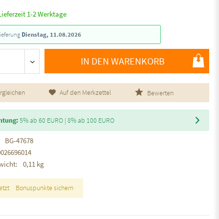
Lieferzeit 1-2 Werktage
ieferung
Dienstag, 11.08.2026
IN DEN WARENKORB
rgleichen
Auf den Merkzettel
Bewerten
htung:
5% ab 60 EURO | 8% ab 100 EURO
BG-47678
0026696014
wicht:
0,11 kg
etzt
Bonuspunkte sichern