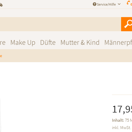
Service/Hilfe
0
re
Make Up
Düfte
Mutter & Kind
Männerpf
ge
17,9
Inhalt:
75 M
inkl. MwSt