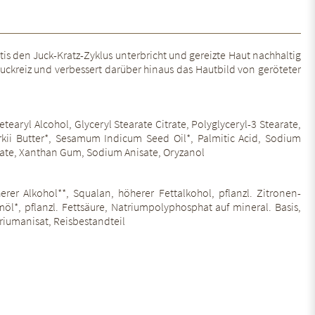
is den Juck-Kratz-Zyklus unterbricht und gereizte Haut nachhaltig
uckreiz und verbessert darüber hinaus das Hautbild von geröteter
tearyl Alcohol, Glyceryl Stearate Citrate, Polyglyceryl-3 Stearate,
rkii Butter*, Sesamum Indicum Seed Oil*, Palmitic Acid, Sodium
nate, Xanthan Gum, Sodium Anisate, Oryzanol
rer Alkohol**, Squalan, höherer Fettalkohol, pflanzl. Zitronen-
möl*, pflanzl. Fettsäure, Natriumpolyphosphat auf mineral. Basis,
triumanisat, Reisbestandteil