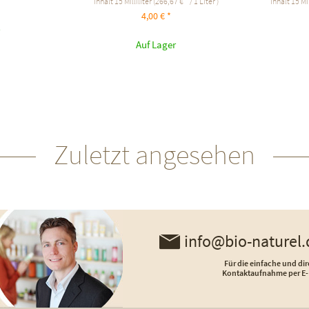
Inhalt
15 Milliliter
(266,67 € * / 1 Liter )
Inhalt
15 Mil
4,00 € *
Auf Lager
Zuletzt angesehen
info@bio-naturel.
Für die einfache und dir
Kontaktaufnahme per E-