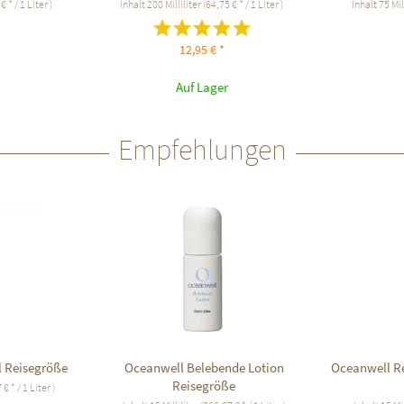
 * / 1 Liter )
Inhalt
200 Milliliter
(64,75 € * / 1 Liter )
Inhalt
75 Mil
*
12,95 € *
Auf Lager
Empfehlungen
l Reisegröße
Oceanwell Belebende Lotion
Oceanwell Re
Reisegröße
€ * / 1 Liter )