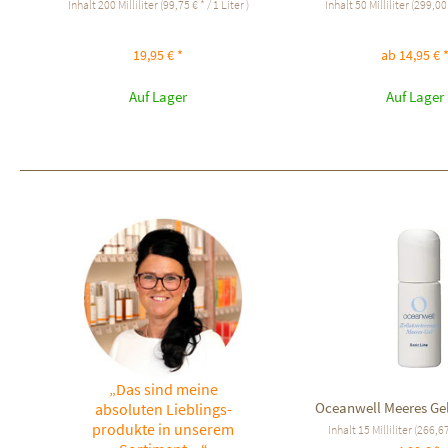
Inhalt
200 Milliliter
(99,75 € * / 1 Liter )
Inhalt
50 Milliliter
(299,00 €
19,95 € *
ab 14,95 € 
Auf Lager
Auf Lager
„Das sind meine
Oceanwell Meeres Ge
absoluten Lieblings-
produkte in unserem
Inhalt
15 Milliliter
(266,67 