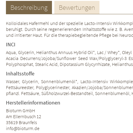
Beschreibung
Bewertungen
Kolloidales Hafermehl und der spezielle Lacto-Intensiv Wirkkompl
beruhigt. Durch seine regenerierenden Inhaltsstoffe wie z. B. A
und irritierter Haut. Für die therapiebegleitende Pflege bei Neuro
INCI
Aqua, Glycerin, Helianthus Annuus Hybrid Oil*, Lac / Whey*, Oleyl 
Acacia Decurrens/Jojoba/Sunflower Seed Wax/Polyglyceryl-3 Est
Polyphosphat, Stearic Acid, Dipotassium Glycyrrhizate, Helianth
Inhaltsstoffe
Wasser, Glycerin, Sonnenblumenöl*, Lacto-Intensiv Wirkkomplex*
Fettsäureester, Polyglycerinester, Akazien/Jojoba/Sonnenblumen F
pflanzl. Fettsäure, Süßholzwurzel-Bestandteil, Sonnenblumenöl, H
Herstellerinformationen
Bioturm GmbH
Am Ellernbusch 12
35619 Braunfels
info@bioturm.de