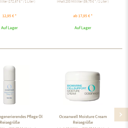
liliter
(172,67 € * / 1 Liter )
Inhalt
200 Milliliter
(89,75 € * / 1 Liter )
12,95 € *
ab 17,95 € *
Auf Lager
Auf Lager
generierendes Pflege Öl
Oceanwell Moisture Cream
C
Reisegröße
Reisegröße