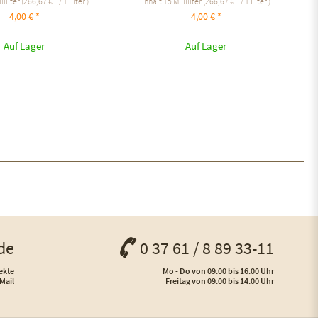
liliter
(266,67 € * / 1 Liter )
Inhalt
15 Milliliter
(266,67 € * / 1 Liter )
4,00 € *
4,00 € *
Auf Lager
Auf Lager
de
0 37 61 / 8 89 33-11
ekte
Mo - Do von 09.00 bis 16.00 Uhr
Mail
Freitag von 09.00 bis 14.00 Uhr