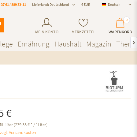
 37 61 / 889 33-11
Lieferland: Deutschland
Deutsch
Deutsch
0
MEIN KONTO
MERKZETTEL
WARENKORB
lege
Ernährung
Haushalt
Magazin
Them

5 €
illiliter (239,33 € * / 1Liter)
.
zzgl. Versandkosten