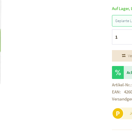
Auf Lager, 
Geplante L
Ve
Ac
Artikel-Nr.:
EAN:
426
Versandge
P
J