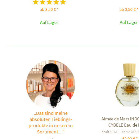
ab 3,50 € *
ab 3,50 € *
Auf Lager
Auf Lager
„Das sind meine
Aimée de Mars IN
absoluten Lieblings-
CYBELE Eau de 
produkte in unserem
Sortiment ...“
Inhalt
30 Milliliter
(2.066,67
62,00 € *