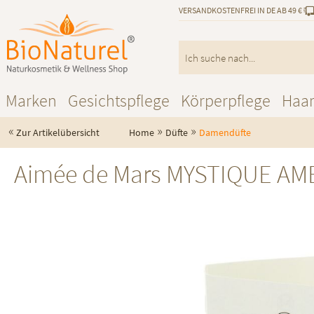
VERSANDKOSTENFREI IN DE AB 49 €
Marken
Gesichtspflege
Körperpflege
Haa
«
»
»
Zur Artikelübersicht
Home
Düfte
Damendüfte
Aimée de Mars MYSTIQUE AME