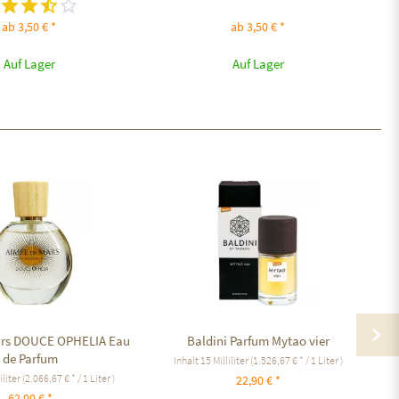
ab 3,50 € *
ab 3,50 € *
Auf Lager
Auf Lager
ars DOUCE OPHELIA Eau
Baldini Parfum Mytao vier
de Parfum
Inhalt
15 Milliliter
(1.526,67 € * / 1 Liter )
iliter
(2.066,67 € * / 1 Liter )
22,90 € *
62,00 € *