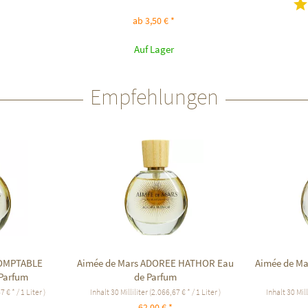
ab 3,50 € *
Auf Lager
Empfehlungen
DOMPTABLE
Aimée de Mars ADOREE HATHOR Eau
Aimée de M
Parfum
de Parfum
 € * / 1 Liter )
Inhalt
30 Milliliter
(2.066,67 € * / 1 Liter )
Inhalt
30 Mill
62,00 € *