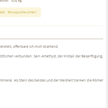
wicht:
0,02 kg
etzt
Bonuspunkte sichern
isheit, offenbare ich mich strahlend
tlichen verbunden. Sein Amethyst, der Kristall der Besänftigung,
Mineral. Als Stein des Geistes und der Weisheit tranken die Römer