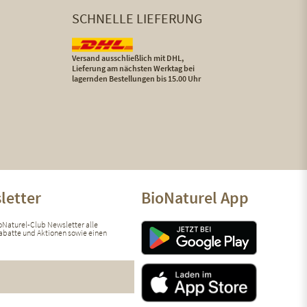
SCHNELLE LIEFERUNG
Versand ausschließlich mit DHL,
Lieferung am nächsten Werktag bei
lagernden Bestellungen bis 15.00 Uhr
letter
BioNaturel App
ioNaturel-Club Newsletter alle
 Rabatte und Aktionen sowie einen