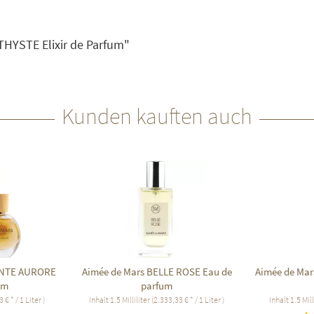
HYSTE Elixir de Parfum"
Kunden kauften auch
ANTE AURORE
Aimée de Mars BELLE ROSE Eau de
Aimée de Mar
um
parfum
 € * / 1 Liter )
Inhalt
1.5 Milliliter
(2.333,33 € * / 1 Liter )
Inhalt
1.5 Mill