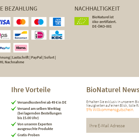
HE BEZAHLUNG
NACHHALTIGKEIT
BioNaturel ist
öko-zertifiziert.
DE-ÖKO-001
nung | Lastschrift | PayPal | Sofort |
 DHL Nachnahme
Ihre Vorteile
BioNaturel News
Erhalten Sie exklusiv in unserem B
Versandkostenfrei ab 49 € in DE
Neuigkeiten auf einen Blick, tolle
Versand am selben Werktag
5% Willkommensgutschein.
(bei lagernden Bestellungen
bis 15.00 Uhr)
Von unseren Experten
ausgesuchte Produkte
Gratis-Proben