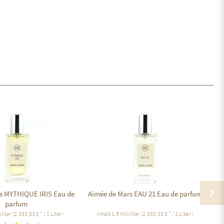
s MYTHIQUE IRIS Eau de
Aimée de Mars EAU 21 Eau de parfum
P
parfum
iliter
(2.333,33 € * / 1 Liter )
Inhalt
1.5 Milliliter
(2.333,33 € * / 1 Liter )