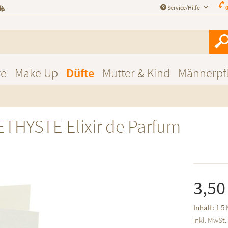
Service/Hilfe
0
re
Make Up
Düfte
Mutter & Kind
Männerpf
THYSTE Elixir de Parfum
3,50
Inhalt:
1.5 
inkl. MwSt