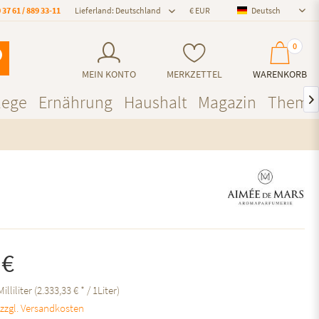
 37 61 / 889 33-11
Lieferland: Deutschland
Deutsch
Deutsch
0
MEIN KONTO
MERKZETTEL
WARENKORB
lege
Ernährung
Haushalt
Magazin
Theme

 €
Milliliter (2.333,33 € * / 1Liter)
.
zzgl. Versandkosten