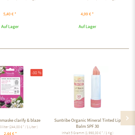
5,40 € *
4,99 € *
Auf Lager
Auf Lager
-30 %
maske clarify & blaze
Suntribe Organic Mineral Tinted Lip
Balm SPF 30
liliter
(244,00 € * / 1 Liter )
Inhalt
5 Gramm
(1.998,00 € * / 1 Kg )
2,44 € *