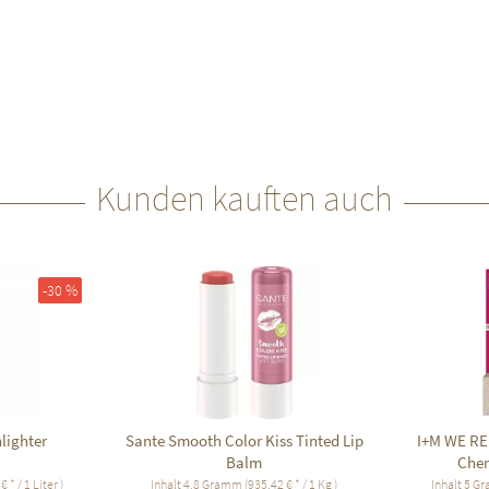
Kunden kauften auch
-30 %
lighter
Sante Smooth Color Kiss Tinted Lip
I+M WE RE
Balm
Cher
 * / 1 Liter )
Inhalt
4.8 Gramm
(935,42 € * / 1 Kg )
Inhalt
5 G