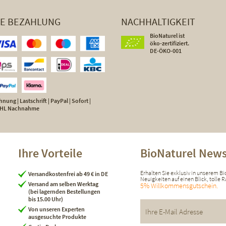
HE BEZAHLUNG
NACHHALTIGKEIT
BioNaturel ist
öko-zertifiziert.
DE-ÖKO-001
nung | Lastschrift | PayPal | Sofort |
 DHL Nachnahme
Ihre Vorteile
BioNaturel News
Erhalten Sie exklusiv in unserem B
Versandkostenfrei ab 49 € in DE
Neuigkeiten auf einen Blick, tolle
Versand am selben Werktag
5% Willkommensgutschein.
(bei lagernden Bestellungen
bis 15.00 Uhr)
Von unseren Experten
ausgesuchte Produkte