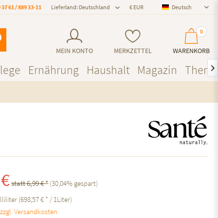
 37 61 / 889 33-11
Lieferland: Deutschland
Deutsch
Deutsch
0
MEIN KONTO
MERKZETTEL
WARENKORB
lege
Ernährung
Haushalt
Magazin
Them

 €
statt 6,99 € *
(
30,04
% gespart)
lliliter (698,57 € * / 1Liter)
.
zzgl. Versandkosten