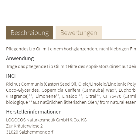
Beschreibung
Bewertungen
Pflegendes Lip Oil mit einem hochglänzenden, nicht klebrigen Fi
Anwendung
Trage das pflegende Lip Oil mit Hilfe des Applikators direkt auf de
INCI
Ricinus Communis (Castor) Seed Oil, Oleic/Linoleic/Linolenic Poly
Coco-Glycerides, Copernicia Cerifera (Carnauba) Wax*, Euphorbi
(Fragrance)**, Limonene**, Linalool**, Citral**, CI 75470 (Carm
biologique **aus natürlichen ätherischen Ölen/ from natural essent
Herstellerinformationen
LOGOCOS Naturkosmetik GmbH & Co. KG
Zur Kräuterwiese 2
31020 Salzhemmendorf