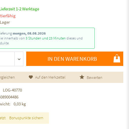
Lieferzeit 1-2 Werktage
tierfähig
 Lager
ieferung
morgen, 08.08.2026
Sie innerhalb von
3 Stunden und 23 Minuten
dieses und
dukte.
IN DEN WARENKORB
rgleichen
Auf den Merkzettel
Bewerten
LOG-40770
5089004486
wicht:
0,03 kg
etzt
Bonuspunkte sichern