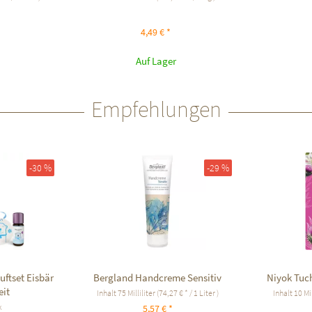
4,49 € *
Auf Lager
Empfehlungen
-30 %
-29 %
ftset Eisbär
Bergland Handcreme Sensitiv
Niyok Tuch
eit
Inhalt
75 Milliliter
(74,27 € * / 1 Liter )
Inhalt
10 Mil
k
5,57 € *