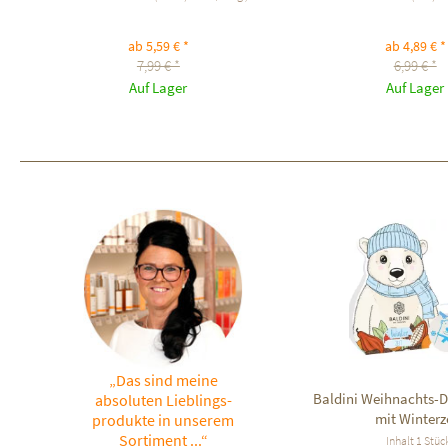
ab 5,59 € *
ab 4,89 € *
7,99 € *
6,99 € *
Auf Lager
Auf Lager
„Das sind meine
Baldini Weihnachts-Du
absoluten Lieblings-
mit Winterz
produkte in unserem
Sortiment ...“
Inhalt
1 Stüc