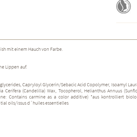
nish mit einem Hauch von Farbe.
ine Lippen auf.
glycerides, Capryloyl Glycerin/Sebacic Acid Copolymer, Isoamyl Laura
a Cerifera (Candelilla) Wax, Tocopherol, Helianthus Annuus (Sunfl
ine: Contains carmine as a color additive) *aus kontrolliert biol
ial oils/issus d´huiles essentielles