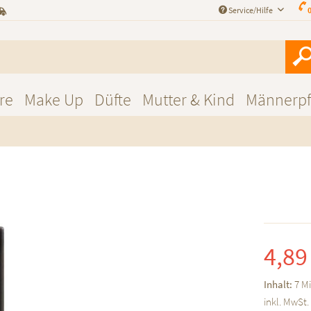
Service/Hilfe
0
re
Make Up
Düfte
Mutter & Kind
Männerpf
4,89
Inhalt:
7 Mi
inkl. MwSt