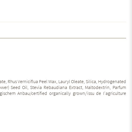
te, Rhus Verniciflua Peel Wax, Lauryl Oleate, Silica, Hydrogenated
ower) Seed Oil, Stevia Rebaudiana Extract, Maltodextrin, Parfum
ogischem Anbau/certified organically grown/issu de I'agriculture