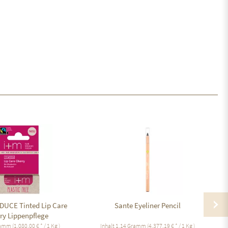
DUCE Tinted Lip Care
Sante Eyeliner Pencil
ry Lippenpflege
ramm
(1.080,00 € * / 1 Kg )
Inhalt
1.14 Gramm
(4.377,19 € * / 1 Kg )