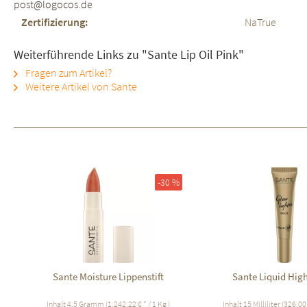
post@logocos.de
Zertifizierung:
NaTrue
Weiterführende Links zu "Sante Lip Oil Pink"
Fragen zum Artikel?
Weitere Artikel von Sante
-30 %
Sante Moisture Lippenstift
Sante Liquid High
Inhalt
4.5 Gramm
(1.242,22 € * / 1 Kg )
Inhalt
15 Milliliter
(326,00 €