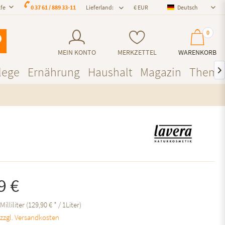
lfe
0 37 61 / 889 33-11
Lieferland:
Deutsch
Deutsch
0
MEIN KONTO
MERKZETTEL
WARENKORB
lege
Ernährung
Haushalt
Magazin
Theme

9 €
Milliliter (129,90 € * / 1Liter)
.
zzgl. Versandkosten