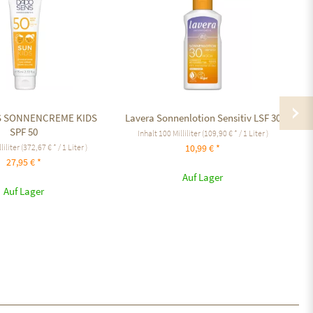
S SONNENCREME KIDS
Lavera Sonnenlotion Sensitiv LSF 30
Su
SPF 50
Inhalt
100 Milliliter
(109,90 € * / 1 Liter )
liliter
(372,67 € * / 1 Liter )
10,99 € *
27,95 € *
Auf Lager
Auf Lager