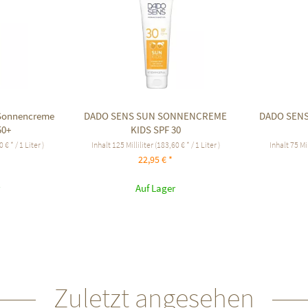
z Sonnencreme
DADO SENS SUN SONNENCREME
DADO SEN
50+
KIDS SPF 30
 € * / 1 Liter )
Inhalt
125 Milliliter
(183,60 € * / 1 Liter )
Inhalt
75 Mil
22,95 € *
Auf Lager
Zuletzt angesehen