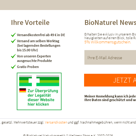
Ihre Vorteile
BioNaturel News
Erhalten Sie exklusiv in unserem B
Versandkostenfrei ab 49 € in DE
Neuigkeiten auf einen Blick, tolle
Versand am selben Werktag
5% Willkommensgutschein.
(bei lagernden Bestellungen
bis 15.00 Uhr)
Von unseren Experten
ausgesuchte Produkte
Gratis-Proben
JETZT 
Meiner Anmeldung kann ich jede
Ihre Daten sind geschützt und 
kl. gesetzl. Mehrwertsteuer zzgl.
Versandkosten
und ggf. Nachnahmegebühren, wenn nicht and
© BioNaturel Naturkosmetik & Wellness Shop e.K. 2007-2026