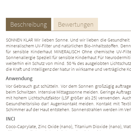
Beschreibung
Bewertungen
SONNEN KLAR Wir lieben Sonne. Und wir lieben die Gesundheit uns
mineralischem UV-Filter und natürlichen Bio-Inhaltsstoffen. Denn
für sensible Kinderhaut MINERALISCH Ohne chemische UV-Filte
Sonnenallergie Speziell für sensible Kinderhaut Für Neurodermiti
weiterhin ein Schutz von mind. 50 % des ausgelobten Lichtschutz
die Kraft und Intelligenz der Natur in wirksame und verträgliche 
Anwendung
Vor Gebrauch gut schütteln. Vor dem Sonnen großzügig auftrag
beim Schwitzen. Intensive Mittagssonne meiden. Geringe Auftrag
mit hohem Lichtschutzfaktor (LSF größer als 25) verwenden. Auc
Gesundheitsrisiko dar! Augenkontakt meiden. Kontakt mit Texti
Schimmer auf der Haut entstehen. Sonnenstrahlen werden im Ve
INCI
Coco-Caprylate, Zinc Oxide (nano), Titanium Dioxide (nano), Wate