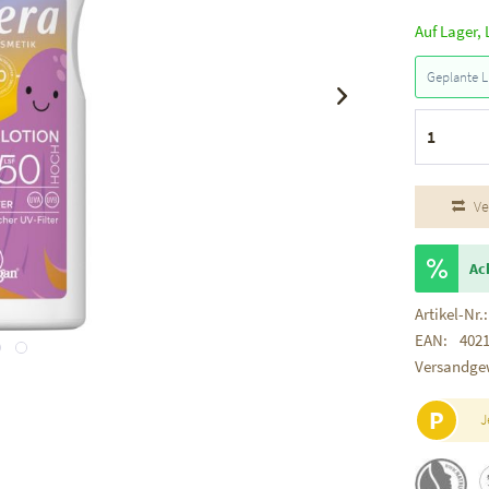
Auf Lager, 
Geplante L
Ve
Ac
Artikel-Nr.:
EAN:
402
Versandge
P
J