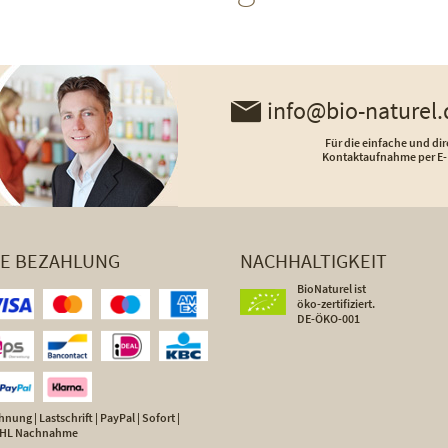
info@bio-naturel.
Für die einfache und dir
Kontaktaufnahme per E-
HE BEZAHLUNG
NACHHALTIGKEIT
BioNaturel ist
öko-zertifiziert.
DE-ÖKO-001
nung | Lastschrift | PayPal | Sofort |
 DHL Nachnahme