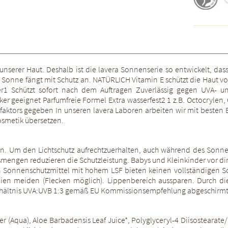
erer Haut. Deshalb ist die lavera Sonnenserie so entwickelt, dass 
 Sonne fängt mit Schutz an. NATÜRLICH Vitamin E schützt die Haut vor 
r1 Schützt sofort nach dem Auftragen Zuverlässig gegen UVA- un
ker geeignet Parfumfreie Formel Extra wasserfest2 1 z.B. Octocryle
faktors gegeben In unseren lavera Laboren arbeiten wir mit besten 
Kosmetik übersetzen.
en. Um den Lichtschutz aufrechtzuerhalten, auch während des So
smengen reduzieren die Schutzleistung. Babys und Kleinkinder vor 
h Sonnenschutzmittel mit hohem LSF bieten keinen vollständigen Sc
lien meiden (Flecken möglich). Lippenbereich aussparen. Durch die
rhältnis UVA:UVB 1:3 gemäß EU Kommissionsempfehlung abgeschirmt
r (Aqua), Aloe Barbadensis Leaf Juice*, Polyglyceryl-4 Diisostearate