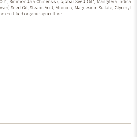
 Oil*, Simmondsia Chinensis (Jojoba) Seed Oil*, Mangifera Indica
ower) Seed Oil, Stearic Acid, Alumina, Magnesium Sulfate, Glyceryl
rom certified organic agriculture