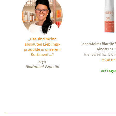
„Das sind meine
Laboratoires Biarrit
absoluten Lieblings-
Kinder LSF 
produkte in unserem
Sortiment ...“
Inhalt
100 Milliliter
(259,00
25,90 € *
Anja
BioNaturel-Expertin
Auf Lager