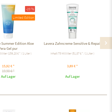
-20 %
Limited Edition
 Summer Edition Aloe
Lavera Zahncreme Sensitive & Repair
Vera Gel pur
lliliter
(159,20 € * / 1 Liter )
Inhalt
75 Milliliter
(51,87 € * / 1 Liter )
15,92 € *
3,89 € *
19,90 € *
Auf Lager
Auf Lager