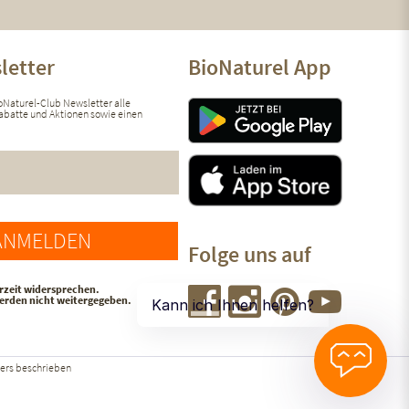
letter
BioNaturel App
ioNaturel-Club Newsletter alle
 Rabatte und Aktionen sowie einen
ANMELDEN
Folge uns auf
rzeit widersprechen.
werden nicht weitergegeben.
ers beschrieben