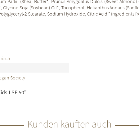
ermum Parkii (Shea) Butter*, Prunus Amygdalus Dulcis (Sweet Almond)
t*, Glycine Soja (Soybean) Oil*, Tocopherol, Helianthus Annuus (Sunfl
 Polyglyceryl-2 Stearate, Sodium Hydroxide, Citric Acid * ingredients f
risch
egan Society
Kids LSF 50"
Kunden kauften auch