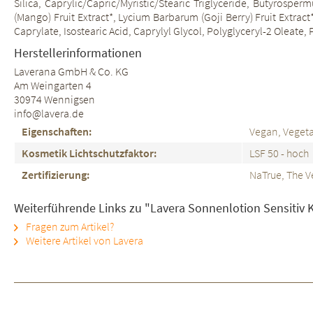
Silica, Caprylic/Capric/Myristic/Stearic Triglyceride, Butyrosp
(Mango) Fruit Extract*, Lycium Barbarum (Goji Berry) Fruit Extrac
Caprylate, Isostearic Acid, Caprylyl Glycol, Polyglyceryl-2 Oleate,
Herstellerinformationen
Laverana GmbH & Co. KG
Am Weingarten 4
30974 Wennigsen
info@lavera.de
Eigenschaften:
Vegan, Vegeta
Kosmetik Lichtschutzfaktor:
LSF 50 - hoch
Zertifizierung:
NaTrue, The V
Weiterführende Links zu "Lavera Sonnenlotion Sensitiv 
Fragen zum Artikel?
Weitere Artikel von Lavera