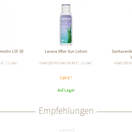
nsitiv LSF 30
Lavera After Sun Lotion
Santaverde
€ * / 1 Liter )
Inhalt
200 Milliliter
(39,95 € * / 1 Liter )
Inhalt
100 Mi
7,99 € *
Auf Lager
Empfehlungen