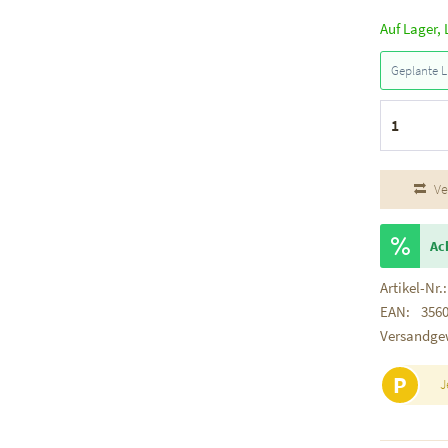
Auf Lager, 
Geplante L
Ve
Ac
Artikel-Nr.:
EAN:
356
Versandge
P
J