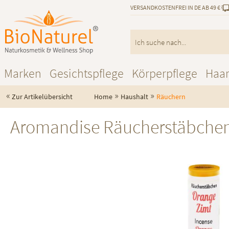
VERSANDKOSTENFREI IN DE AB 49 €
Marken
Gesichtspflege
Körperpflege
Haa
«
»
»
Zur Artikelübersicht
Home
Haushalt
Räuchern
Aromandise Räucherstäbchen