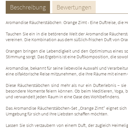
Beschreibung
Bewertungen
Aromandise Räucherstäbchen: Orange Zimt - Eine Duftreise, die 
Tauchen Sie ein in die betörende Welt der Aromandise Räucherst
vereinen. Die Kombination aus dem süßlich-frischen Duft von Or
Orangen bringen die Lebendigkeit und den Optimismus eines son
Stimmung sorgt. Das Ergebnis ist eine Duftkomposition, die sowo
Aromandise, bekannt für seine liebevolle Auswahl und Verarbeitun
eine olfaktorische Reise mitzunehmen, die Ihre Räume mit einem 
Diese Räucherstäbchen sind mehr als nur ein Dufterlebnis – sie
besondere Momente feiern können. Ob beim Meditieren, Yoga, be
und verwandelt jeden Raum in eine Oase des Wohlbefindens.
Das Aromandise Räucherstäbchen-Set „Orange Zimt“ eignet sich h
Umgebung für sich und Ihre Liebsten schaffen möchten.
Lassen Sie sich verzaubern von einem Duft, der zugleich Heime