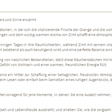
Herz und Sinne erwärmt
äbchen, in der sich die vitalisierende Frische der Orange und die
angen und dem würzig-warmen Aroma von Zimt schafft eine Atmosphäre
nigen Tages in Ihre Räumlichkeiten, während Zimt mit seinem char
hl belebend als auch beruhigend wirkt und eine perfekte Balance zwi
g von natürlichen Bestandteilen, stellt diese Räucherstäbchen mit höc
Gefühl von Wohlsein und einer warmen, freundlichen Energie füllt.
 sind ein Mittel zur Schaffung einer behaglichen, freudvollen Atm
im Lesen oder einfach beim Genießen eines ruhigen Augenblicks, de
ervorragend für jene Momente, in denen Sie eine Auszeit nehmen, si
ligkeit und Lebensfreude ausstrahlt, und erleben Sie, wie die sor