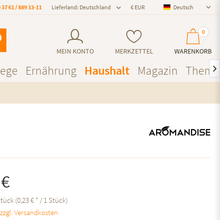
 37 61 / 889 33-11
Lieferland: Deutschland
Deutsch
Deutsch
0
MEIN KONTO
MERKZETTEL
WARENKORB
lege
Ernährung
Haushalt
Magazin
Theme

 €
tück (0,23 € * / 1 Stück)
.
zzgl. Versandkosten