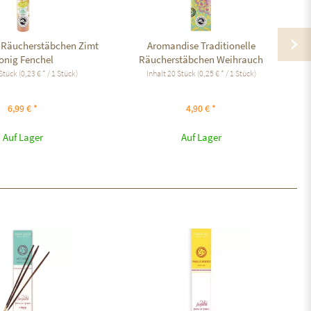
 Räucherstäbchen Zimt
Aromandise Traditionelle
A
onig Fenchel
Räucherstäbchen Weihrauch
Stück
(0,23 € * / 1 Stück)
Inhalt
20 Stück
(0,25 € * / 1 Stück)
6,99 € *
4,90 € *
Auf Lager
Auf Lager