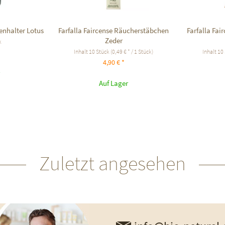
enhalter Lotus
Farfalla Faircense Räucherstäbchen
Farfalla Fa
Zeder
k
Inhalt
10 Stück
(0,49 € * / 1 Stück)
Inhalt
10
4,90 € *
Auf Lager
Zuletzt angesehen