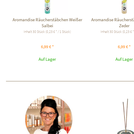
Aromandise Räucherstäbchen Weißer
Aromandise Räucherst
Salbei
Zeder
Inhalt
30 Stück
(0,23 € * / 1 Stück)
Inhalt
30 Stück
(0,23 € *
6,99 € *
6,99 € *
Auf Lager
Auf Lager