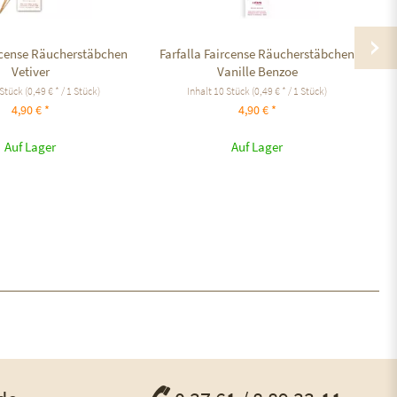
ircense Räucherstäbchen
Farfalla Faircense Räucherstäbchen
F
Vetiver
Vanille Benzoe
 Stück
(0,49 € * / 1 Stück)
Inhalt
10 Stück
(0,49 € * / 1 Stück)
4,90 € *
4,90 € *
Auf Lager
Auf Lager