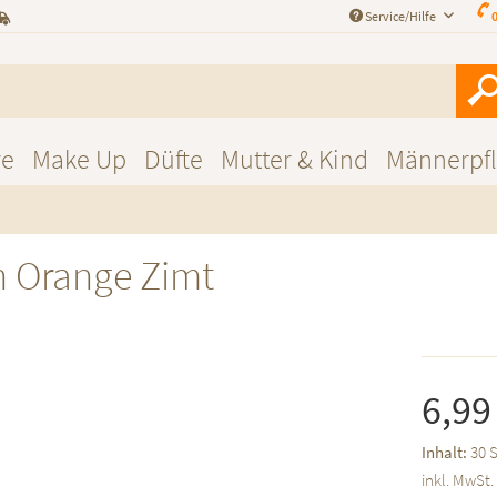
Service/Hilfe
0
re
Make Up
Düfte
Mutter & Kind
Männerpf
 Orange Zimt
6,99
Inhalt:
30 S
inkl. MwSt