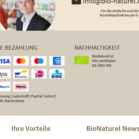
info@bio-naturel.
Für die einfache und dir
Kontaktaufnahme per E-
HE BEZAHLUNG
NACHHALTIGKEIT
BioNaturel ist
öko-zertifiziert.
DE-ÖKO-001
nung | Lastschrift | PayPal | Sofort |
 DHL Nachnahme
Ihre Vorteile
BioNaturel News